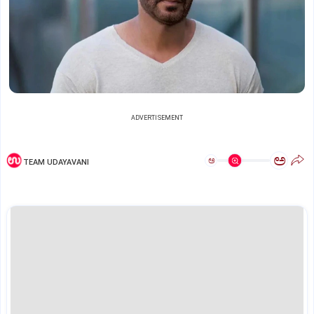
ADVERTISEMENT
ಅ
ಅ
TEAM UDAYAVANI