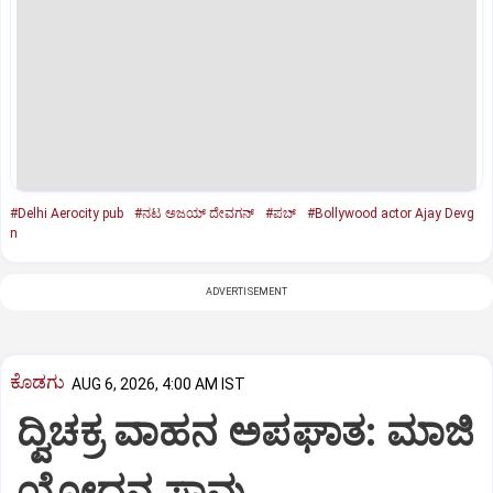
#Delhi Aerocity pub
#ನಟ ಅಜಯ್ ದೇವಗನ್
#ಪಬ್‌
#Bollywood actor Ajay Devg
n
ADVERTISEMENT
ಕೊಡಗು
AUG 6, 2026, 4:00 AM IST
ದ್ವಿಚಕ್ರ ವಾಹನ ಅಪಘಾತ: ಮಾಜಿ
ಯೋಧನ ಸಾವು