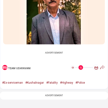
ADVERTISEMENT
ಅ
ಅ
TEAM UDAYAVANI
#Ex-serviceman
#Kushalnagar
#Fatality
#Highway
#Police
ADVERTISEMENT