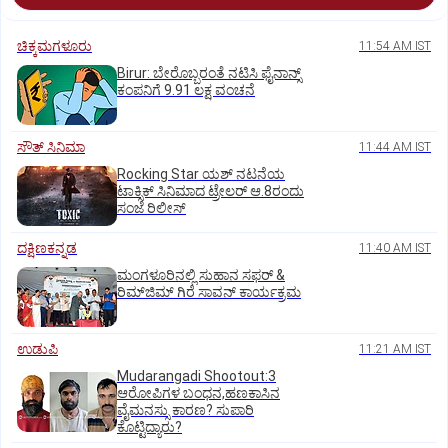
ಚಿಕ್ಕಮಗಳೂರು
11:54 AM IST
Birur: ಬೇರೊಬ್ಬರಂತೆ ನಟಿಸಿ ಫೈನಾನ್ಸ್
ಕಂಪನಿಗೆ 9.91 ಲಕ್ಷ ವಂಚನೆ
ಸೌತ್‌ ಸಿನಿಮಾ
11:44 AM IST
Rocking Star ಯಶ್‌ ನಟನೆಯ
ಟಾಕ್ಸಿಕ್‌ ಸಿನಿಮಾದ ಟ್ರೇಲರ್‌ ಆ.8ರಂದು
ಸಂಜೆ ರಿಲೀಸ್
ದಕ್ಷಿಣಕನ್ನಡ
11:40 AM IST
ಮಂಗಳೂರಿನಲ್ಲಿ ಸುಹಾನ ಸಫರ್ &
ರಿಮ್‌ಜಿಮ್ ಗಿರೆ ಸಾವನ್ ಕಾರ್ಯಕ್ರಮ
ಉಡುಪಿ
11:21 AM IST
Mudarangadi Shootout:‌3
ಆರೋಪಿಗಳ ಬಂಧನ,ಹಣಕಾಸಿನ
ವೈಮನಸ್ಸು ಕಾರಣ? ಸುಪಾರಿ
ಕೊಟ್ಟಿದ್ಯಾರು?