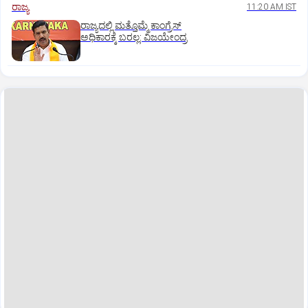
ರಾಜ್ಯ
11:20 AM IST
ರಾಜ್ಯದಲ್ಲಿ ಮತ್ತೊಮ್ಮೆ ಕಾಂಗ್ರೆಸ್‌
ಅಧಿಕಾರಕ್ಕೆ ಬರಲ್ಲ: ವಿಜಯೇಂದ್ರ