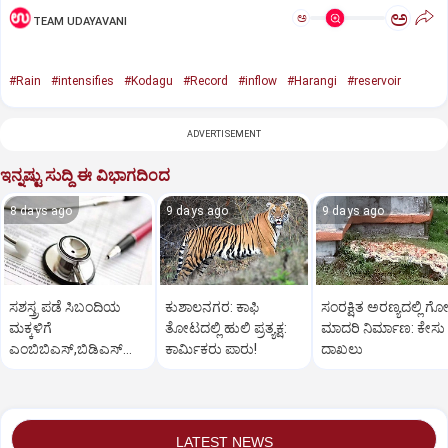
ಅ
ಅ
TEAM UDAYAVANI
#Rain
#intensifies
#Kodagu
#Record
#inflow
#Harangi
#reservoir
ADVERTISEMENT
ಇನ್ನಷ್ಟು ಸುದ್ದಿ ಈ ವಿಭಾಗದಿಂದ
8 days ago
9 days ago
9 days ago
ಸಶಸ್ತ್ರ ಪಡೆ ಸಿಬಂದಿಯ
ಕುಶಾಲನಗರ: ಕಾಫಿ
ಸಂರಕ್ಷಿತ ಅರಣ್ಯದಲ್ಲಿ ಗೋ
ಮಕ್ಕಳಿಗೆ
ತೋಟದಲ್ಲಿ ಹುಲಿ ಪ್ರತ್ಯಕ್ಷ:
ಮಾದರಿ ನಿರ್ಮಾಣ: ಕೇಸು
ಎಂಬಿಬಿಎಸ್‌,ಬಿಡಿಎಸ್‌
ಕಾರ್ಮಿಕರು ಪಾರು!
ದಾಖಲು
ಸೀಟು: ಅರ್ಜಿ ಆಹ್ವಾನ
LATEST NEWS