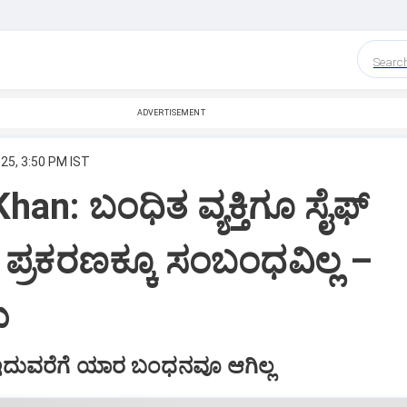
Searc
ADVERTISEMENT
25, 3:50 PM IST
Khan: ಬಂಧಿತ ವ್ಯಕ್ತಿಗೂ ಸೈಫ್‌
 ಪ್ರಕರಣಕ್ಕೂ ಸಂಬಂಧವಿಲ್ಲ –
ು
 ಇದುವರೆಗೆ ಯಾರ ಬಂಧನವೂ ಆಗಿಲ್ಲ