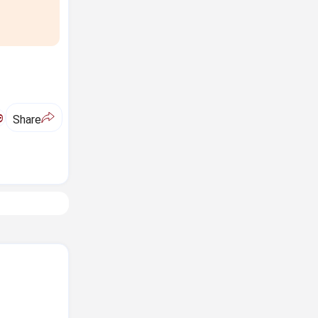
ಅ
Share