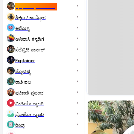
ಇಸ್ರೇಲ್- ಇರಾನ್‌ ಯುದ್ಧ
ಶಿಕ್ಷಣ / ಉದ್ಯೋಗ
ಆರೋಗ್ಯ
ಅನಿವಾಸಿ ಕನ್ನಡಿಗ
ಸೆಲೆಬ್ರಿಟಿ ಕಾರ್ನರ್‌
Explainer
ಜ್ಯೋತಿಷ್ಯ
ರಾಶಿ ಫಲ
ಪುಟಾಣಿ ಪ್ರಪಂಚ
ವೀಡಿಯೊ ಗ್ಯಾಲರಿ
ಫೋಟೋ ಗ್ಯಾಲರಿ
ರೀಲ್ಸ್