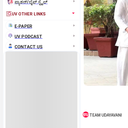
ಫ್ಯಾಶನ್/ಲೈಫ್‌ ಸ್ಟೈಲ್
UV OTHER LINKS
E-PAPER
UV PODCAST
CONTACT US
TEAM UDAYAVANI