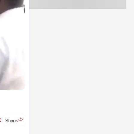
ಅ
Share