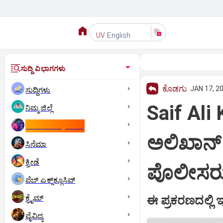
English
UV
ಸುದ್ದಿ ವಿಭಾಗಗಳು
ಕೊಡಗು
JAN 17, 20
ಸುದ್ದಿಗಳು
Saif Ali 
ನಿಮ್ಮ ಜಿಲ್ಲೆ
ಕಾಮನ್‌ ವೆಲ್ತ್‌ ಗೇಮ್ಸ್‌
ಅಲಿಖಾನ್‌
ಸಿನೆಮಾ
ಕ್ರೀಡೆ
ಪೊಲೀಸರ
ವೆಬ್ ಎಕ್ಸ್‌ಕ್ಲೂಸಿವ್
ಕ್ರೈಮ್
ಈ ಪ್ರಕರಣದಲ್ಲಿ
ವೈವಿಧ್ಯ