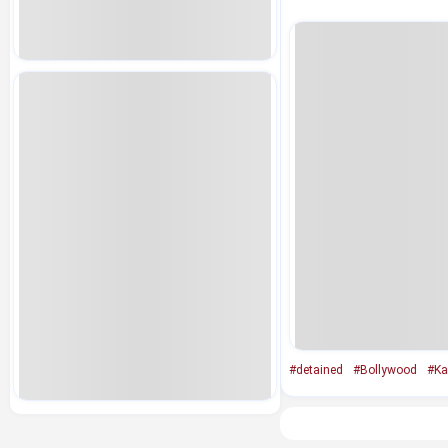
#detained
#Bollywood
#Ka