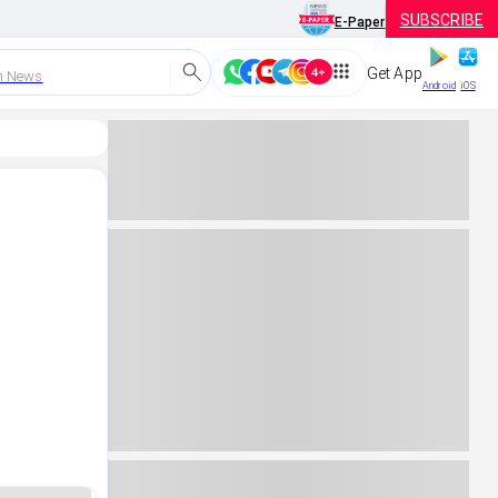
SUBSCRIBE
E-Paper
Get App
h News
Android
iOS