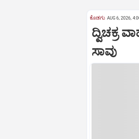
ಕೊಡಗು
AUG 6, 2026, 4:
ದ್ವಿಚಕ್
ಸಾವು