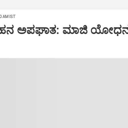
00 AM IST
ರ ವಾಹನ ಅಪಘಾತ: ಮಾಜಿ ಯೋಧ