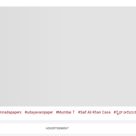
nnadapapers
#udayavanipaper
#Mumbai T
#Saif Ali Khan Case
#ಸೈಫ್‌ ಅಲಿಖಾನ್
ADVERTISEMENT