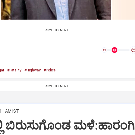
ADVERTISEMENT
ಅ
gar
#Fatality
#Highway
#Police
ADVERTISEMENT
:11 AM IST
್ಲಿ ಬಿರುಸುಗೊಂಡ ಮಳೆ:ಹಾರಂಗಿ