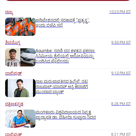
ರಾಜ್ಯ
10:20 PM IST
ಅಧಿವೇಶನದಲ್ಲಿ ಸರಕಾರಕ್ಕೆ "ಪ್ರತ್ಯಸ್ತ್ರ':
ಇಂದು ಬಿಜೆಪಿ ಸಭೆ
ಶಿವಮೊಗ್ಗ
9:50 PM IST
Agumbe: ಸರಣಿ ದನ ಕಳ್ಳತನ ಪ್ರಕರಣ:
ಸಿನಿಮೀಯ ಶೈಲಿಯಲ್ಲಿ ಆರೋಪಿಯನ್ನು
ಬಂಧಿಸಿದ ಪೊಲೀಸರು
ಬಾಲಿವುಡ್‌
9:10 PM IST
ಸಾಲ ಮರುಪಾವತಿಸದ ಹಿನ್ನೆಲೆ: ನಟ
ರಾಜಪಾಲ್ ಯಾದವ್‌ ಆಸ್ತಿ ಹರಾಜಿಗೆ
ಮುಂದಾದ ಬ್ಯಾಂಕ್
ದಕ್ಷಿಣಕನ್ನಡ
8:28 PM IST
ಮಂಗಳೂರು ವಿಶ್ವವಿದ್ಯಾಲಯದ ನಿವೃತ್ತ
ಪ್ರಾಧ್ಯಾಪಕಿ ಡಾ. ವಹೀದಾ ಸುಲ್ತಾನಾ ನಿಧನ
ಬಾಲಿವುಡ್‌
8:21 PM IST