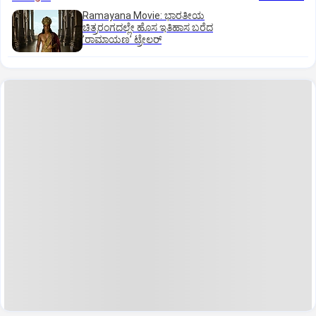
Ramayana Movie: ಭಾರತೀಯ
ಚಿತ್ರರಂಗದಲ್ಲೇ ಹೊಸ ಇತಿಹಾಸ ಬರೆದ
ʼರಾಮಾಯಣʼ ಟ್ರೇಲರ್