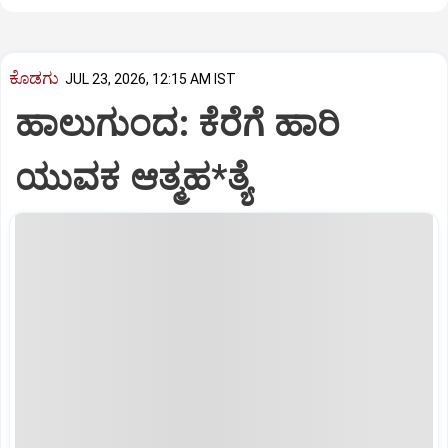
ಕೊಡಗು
JUL 23, 2026, 12:15 AM IST
ಹಾಲುಗುಂದ: ಕೆರೆಗೆ ಹಾರಿ
ಯುವಕ ಆತ್ಮಹ*ತ್ಯೆ