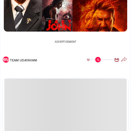
ADVERTISEMENT
ಅ
ಅ
TEAM UDAYAVANI