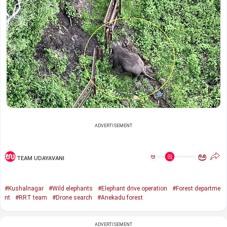
ADVERTISEMENT
ಅ
ಅ
TEAM UDAYAVANI
#Kushalnagar
#Wild elephants
#Elephant drive operation
#Forest departme
nt
#RRT team
#Drone search
#Anekadu forest
ADVERTISEMENT