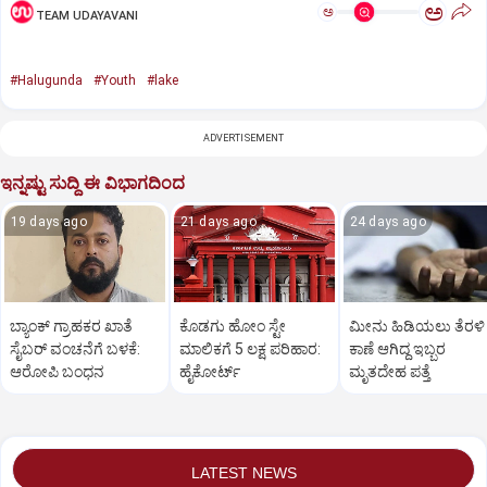
ಅ
ಅ
TEAM UDAYAVANI
#Halugunda
#Youth
#lake
ADVERTISEMENT
ಇನ್ನಷ್ಟು ಸುದ್ದಿ ಈ ವಿಭಾಗದಿಂದ
19 days ago
21 days ago
24 days ago
ಬ್ಯಾಂಕ್ ಗ್ರಾಹಕರ ಖಾತೆ
ಕೊಡಗು ಹೋಂ ಸ್ಟೇ
ಮೀನು ಹಿಡಿಯಲು ತೆರಳಿ
ಸೈಬರ್ ವಂಚನೆಗೆ ಬಳಕೆ:
ಮಾಲಿಕಗೆ 5 ಲಕ್ಷ ಪರಿಹಾರ:
ಕಾಣೆ ಆಗಿದ್ದ ಇಬ್ಬರ
ಆರೋಪಿ ಬಂಧನ
ಹೈಕೋರ್ಟ್
ಮೃತದೇಹ ಪತ್ತೆ
LATEST NEWS