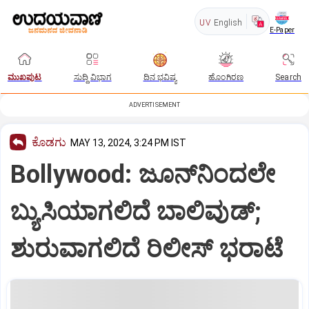
UV
English
E-Paper
ಮುಖಪುಟ
ಸುದ್ದಿ ವಿಭಾಗ
ದಿನ ಭವಿಷ್ಯ
ಹೊಂಗಿರಣ
Search
ADVERTISEMENT
ಕೊಡಗು
MAY 13, 2024, 3:24 PM IST
Bollywood: ಜೂನ್‌ನಿಂದಲೇ
ಬ್ಯುಸಿಯಾಗಲಿದೆ ಬಾಲಿವುಡ್;
ಶುರುವಾಗಲಿದೆ ರಿಲೀಸ್‌ ಭರಾಟೆ