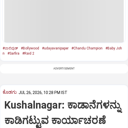
#ಬಾಲಿವುಡ್‌
#Bollywood
#udayavanipaper
#Chandu Champion
#Baby Joh
n
#Sarfira
#Raid 2
ADVERTISEMENT
ಕೊಡಗು
JUL 26, 2026, 10:28 PM IST
Kushalnagar: ಕಾಡಾನೆಗಳನ್ನು
ಕಾಡಿಗಟ್ಟುವ ಕಾರ್ಯಾಚರಣೆ