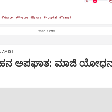
ಅ
#Virajpet
#Mysuru
#Ilavala
#Hospital
#Transit
ADVERTISEMENT
00 AM IST
ರ ವಾಹನ ಅಪಘಾತ: ಮಾಜಿ ಯೋಧ