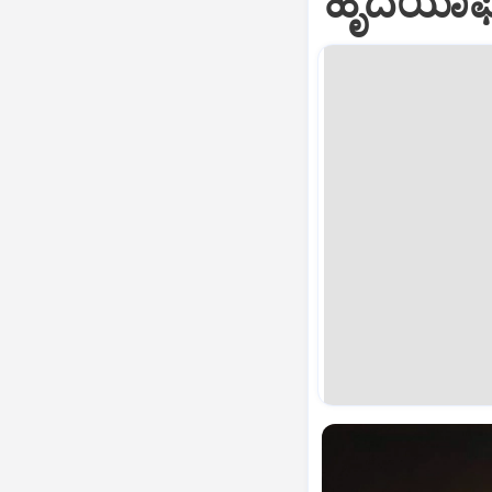
ಹೃದಯಾಘಾತ