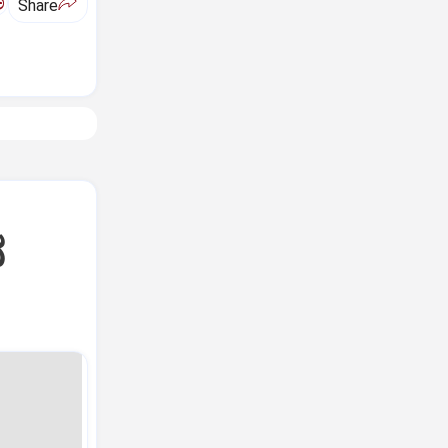
ಅ
Share
ನ