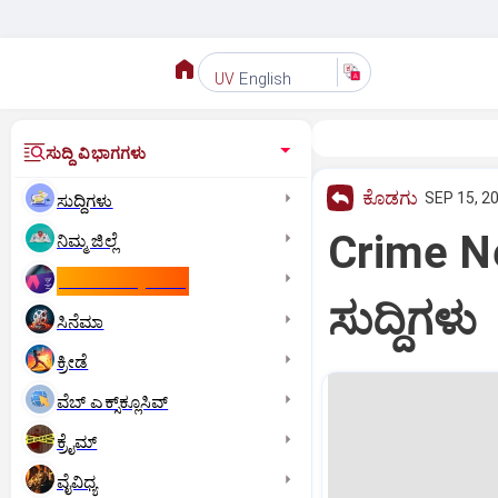
English
UV
ಸುದ್ದಿ ವಿಭಾಗಗಳು
ಕೊಡಗು
SEP 15, 2
ಸುದ್ದಿಗಳು
Crime 
ನಿಮ್ಮ ಜಿಲ್ಲೆ
ಕಾಮನ್‌ ವೆಲ್ತ್‌ ಗೇಮ್ಸ್‌
ಸುದ್ದಿಗಳು
ಸಿನೆಮಾ
ಕ್ರೀಡೆ
ವೆಬ್ ಎಕ್ಸ್‌ಕ್ಲೂಸಿವ್
ಕ್ರೈಮ್
ವೈವಿಧ್ಯ