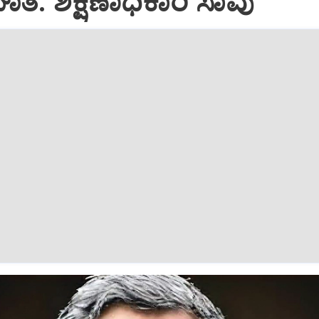
: ಶಿಕ್ಷಣಾಧಿಕಾರಿ ಸಾವು