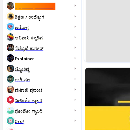
ಇಸ್ರೇಲ್- ಇರಾನ್‌ ಯುದ್ಧ
ಶಿಕ್ಷಣ / ಉದ್ಯೋಗ
ಆರೋಗ್ಯ
ಅನಿವಾಸಿ ಕನ್ನಡಿಗ
ಸೆಲೆಬ್ರಿಟಿ ಕಾರ್ನರ್‌
Explainer
ಜ್ಯೋತಿಷ್ಯ
ರಾಶಿ ಫಲ
ಪುಟಾಣಿ ಪ್ರಪಂಚ
ವೀಡಿಯೊ ಗ್ಯಾಲರಿ
ಫೋಟೋ ಗ್ಯಾಲರಿ
ರೀಲ್ಸ್