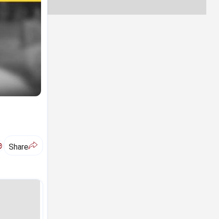
ಅ
Share