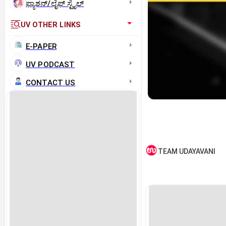
ಫ್ಯಾಶನ್/ಲೈಫ್‌ ಸ್ಟೈಲ್
UV OTHER LINKS
E-PAPER
UV PODCAST
CONTACT US
TEAM UDAYAVANI