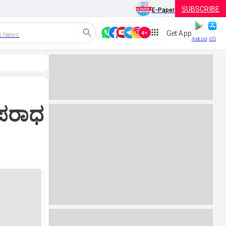
SUBSCRIBE
E-Paper
Get App
h News
Android
iOS
ಪರಾಧ