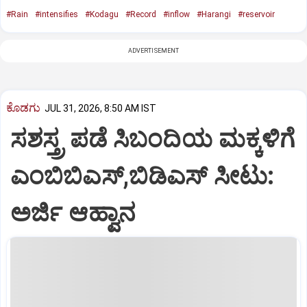
#Rain
#intensifies
#Kodagu
#Record
#inflow
#Harangi
#reservoir
ADVERTISEMENT
ಕೊಡಗು
JUL 31, 2026, 8:50 AM IST
ಸಶಸ್ತ್ರ ಪಡೆ ಸಿಬಂದಿಯ ಮಕ್ಕಳಿಗೆ
ಎಂಬಿಬಿಎಸ್‌,ಬಿಡಿಎಸ್‌ ಸೀಟು:
ಅರ್ಜಿ ಆಹ್ವಾನ