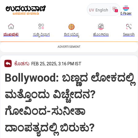
UV
English
E-Paper
ಮುಖಪುಟ
ಸುದ್ದಿ ವಿಭಾಗ
ದಿನ ಭವಿಷ್ಯ
ಹೊಂಗಿರಣ
Search
ADVERTISEMENT
ಕೊಡಗು
FEB 25, 2025, 3:16 PM IST
Bollywood: ಬಣ್ಣದ ಲೋಕದಲ್ಲಿ
ಮತ್ತೊಂದು ವಿಚ್ಚೇದನ?
ಗೋವಿಂದ-ಸುನೀತಾ
ದಾಂಪತ್ಯದಲ್ಲಿ ಬಿರುಕು?