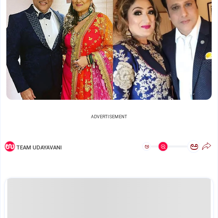
ADVERTISEMENT
ಅ
ಅ
TEAM UDAYAVANI