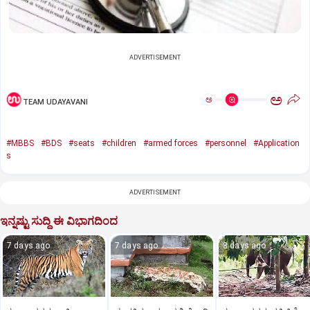
ADVERTISEMENT
ಅ
ಅ
TEAM UDAYAVANI
#MBBS
#BDS
#seats
#children
#armed forces
#personnel
#Application
s
ADVERTISEMENT
ಇನ್ನಷ್ಟು ಸುದ್ದಿ ಈ ವಿಭಾಗದಿಂದ
7 days ago
7 days ago
8 days ago