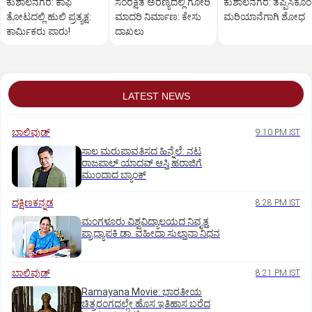
ಕುಶಾಲನಗರ: ಕಾಫಿ
ಸಂರಕ್ಷಿತ ಅರಣ್ಯದಲ್ಲಿ ಗೋರಿ
ಕುಶಾಲನಗರ: ತಪ್ಪಿಸಿಕೊ
ತೋಟದಲ್ಲಿ ಹುಲಿ ಪ್ರತ್ಯಕ್ಷ:
ಮಾದರಿ ನಿರ್ಮಾಣ: ಕೇಸು
ಮರಿಯಾನೆಗಾಗಿ ಶೋಧ
ಕಾರ್ಮಿಕರು ಪಾರು!
ದಾಖಲು
LATEST NEWS
ಬಾಲಿವುಡ್‌
9:10 PM IST
ಸಾಲ ಮರುಪಾವತಿಸದ ಹಿನ್ನೆಲೆ: ನಟ
ರಾಜಪಾಲ್ ಯಾದವ್‌ ಆಸ್ತಿ ಹರಾಜಿಗೆ
ಮುಂದಾದ ಬ್ಯಾಂಕ್
ದಕ್ಷಿಣಕನ್ನಡ
8:28 PM IST
ಮಂಗಳೂರು ವಿಶ್ವವಿದ್ಯಾಲಯದ ನಿವೃತ್ತ
ಪ್ರಾಧ್ಯಾಪಕಿ ಡಾ. ವಹೀದಾ ಸುಲ್ತಾನಾ ನಿಧನ
ಬಾಲಿವುಡ್‌
8:21 PM IST
Ramayana Movie: ಭಾರತೀಯ
ಚಿತ್ರರಂಗದಲ್ಲೇ ಹೊಸ ಇತಿಹಾಸ ಬರೆದ