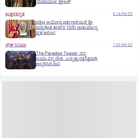
ʼರಾಮಾಯಣʼ ಟ್ರೇಲರ್
ಉತ್ತರಕನ್ನಡ
8:16 PM IST
ದಕ್ಷಿಣ ಅಯೋಧ್ಯ ಪರ್ತಗಾಳಿಯಲ್ಲಿ ಶ್ರೀ
ವಿದ್ಯಾಧೀಶ ತೀರ್ಥರ 10ನೇ ಚಾತುರ್ಮಾಸ್ಯ
ವ್ರತ ಆರಂಭ
ಸೌತ್‌ ಸಿನಿಮಾ
7:55 PM IST
The Paradise Teaser: ನನ್ನ
ಭೂಮಿ,ನನ್ನ ದೇಶ.. ಎನ್ನುತ್ತಾ ರಕ್ತಸಿಕ್ತವಾಗಿ
ಅಬ್ಬರಿಸಿದ ನಾನಿ