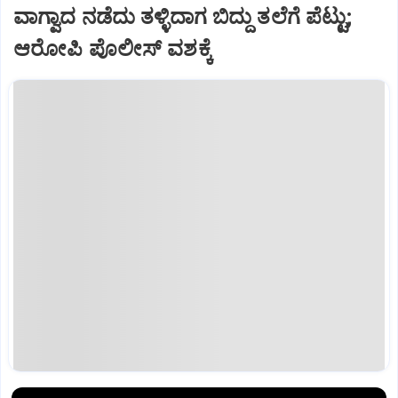
ವಾಗ್ವಾದ ನಡೆದು ತಳ್ಳಿದಾಗ ಬಿದ್ದು ತಲೆಗೆ ಪೆಟ್ಟು;
ಆರೋಪಿ ಪೊಲೀಸ್‌ ವಶಕ್ಕೆ