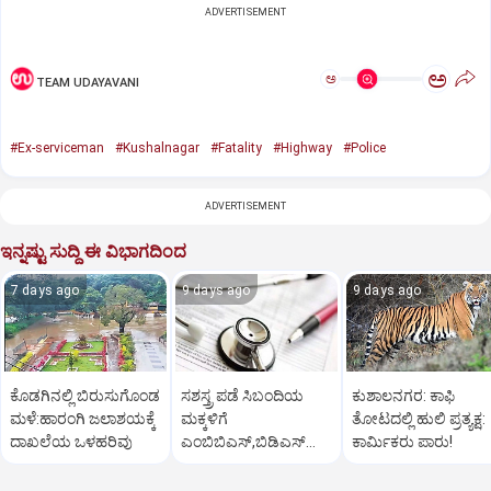
ADVERTISEMENT
ಅ
ಅ
TEAM UDAYAVANI
#Ex-serviceman
#Kushalnagar
#Fatality
#Highway
#Police
ADVERTISEMENT
ಇನ್ನಷ್ಟು ಸುದ್ದಿ ಈ ವಿಭಾಗದಿಂದ
7 days ago
9 days ago
9 days ago
ಕೊಡಗಿನಲ್ಲಿ ಬಿರುಸುಗೊಂಡ
ಸಶಸ್ತ್ರ ಪಡೆ ಸಿಬಂದಿಯ
ಕುಶಾಲನಗರ: ಕಾಫಿ
ಮಳೆ:ಹಾರಂಗಿ ಜಲಾಶಯಕ್ಕೆ
ಮಕ್ಕಳಿಗೆ
ತೋಟದಲ್ಲಿ ಹುಲಿ ಪ್ರತ್ಯಕ್ಷ:
ದಾಖಲೆಯ ಒಳಹರಿವು
ಎಂಬಿಬಿಎಸ್‌,ಬಿಡಿಎಸ್‌
ಕಾರ್ಮಿಕರು ಪಾರು!
ಸೀಟು: ಅರ್ಜಿ ಆಹ್ವಾನ