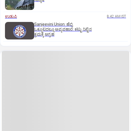
ಉಡುಪಿ
8:42 AM IST
Sanjeevini Union: ಹೆಬ್ರಿ
ಒಕ್ಕೂಟದಲ್ಲೂ ಅವ್ಯವಹಾರ: ಕಟ್ಟು ನಿಟ್ಟಿನ
ಕ್ರಮಕ್ಕೆ ಆಗ್ರಹ