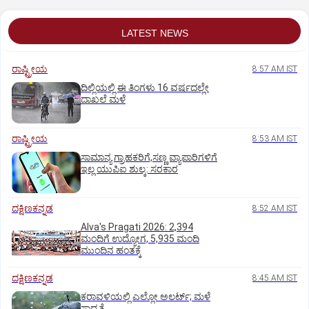
LATEST NEWS
ರಾಷ್ಟ್ರೀಯ
8:57 AM IST
ದಿಲ್ಲಿಯಲ್ಲಿ ಈ ತಿಂಗಳು 16 ವರ್ಷದಲ್ಲೇ
ದಾಖಲೆ ಮಳೆ
ರಾಷ್ಟ್ರೀಯ
8:53 AM IST
ಸಾಮಾನ್ಯ ಗ್ರಾಹಕರಿಗೆ,ಸಣ್ಣ ವ್ಯಾಪಾರಿಗಳಿಗೆ
ಇಲ್ಲ ಯುಪಿಐ ಶುಲ್ಕ: ಸರಕಾರ
ದಕ್ಷಿಣಕನ್ನಡ
8:52 AM IST
Alva's Pragati 2026: 2,394
ಮಂದಿಗೆ ಉದ್ಯೋಗ, 5,935 ಮಂದಿ
ಮುಂದಿನ ಹಂತಕ್ಕೆ
ದಕ್ಷಿಣಕನ್ನಡ
8:45 AM IST
ಕರಾವಳಿಯಲ್ಲಿ ಎಲ್ಲೋ ಅಲರ್ಟ್‌; ಮಳೆ
ಸಾಧ್ಯತೆ