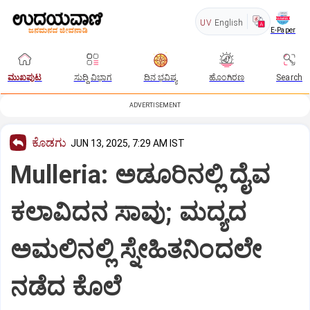
UV
English
E-Paper
ಮುಖಪುಟ
ಸುದ್ದಿ ವಿಭಾಗ
ದಿನ ಭವಿಷ್ಯ
ಹೊಂಗಿರಣ
Search
ADVERTISEMENT
ಕೊಡಗು
JUN 13, 2025, 7:29 AM IST
Mulleria: ಅಡೂರಿನಲ್ಲಿ ದೈವ
ಕಲಾವಿದನ ಸಾವು; ಮದ್ಯದ
ಅಮಲಿನಲ್ಲಿ ಸ್ನೇಹಿತನಿಂದಲೇ
ನಡೆದ ಕೊಲೆ