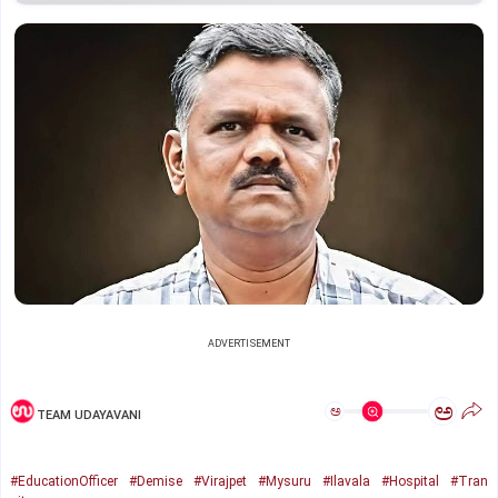
ADVERTISEMENT
ಅ
ಅ
TEAM UDAYAVANI
#EducationOfficer
#Demise
#Virajpet
#Mysuru
#Ilavala
#Hospital
#Tran