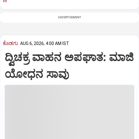
sit
ADVERTISEMENT
ಕೊಡಗು
AUG 6, 2026, 4:00 AM IST
ದ್ವಿಚಕ್ರ ವಾಹನ ಅಪಘಾತ: ಮಾಜಿ
ಯೋಧನ ಸಾವು