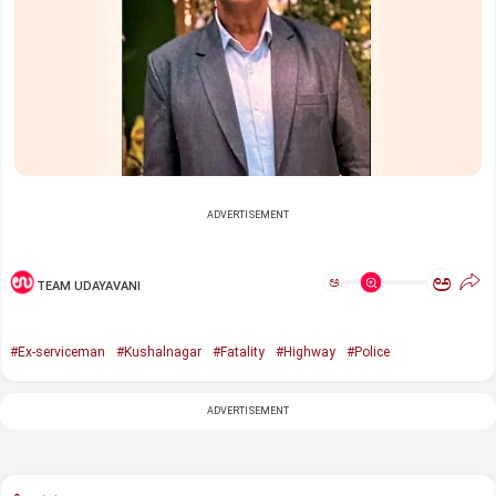
ADVERTISEMENT
ಅ
ಅ
TEAM UDAYAVANI
#Ex-serviceman
#Kushalnagar
#Fatality
#Highway
#Police
ADVERTISEMENT