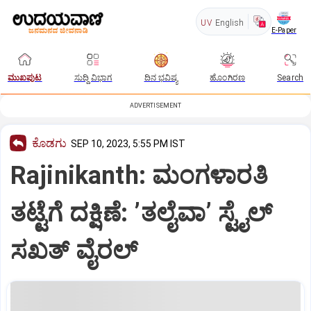
UV
English
E-Paper
ಮುಖಪುಟ
ಸುದ್ದಿ ವಿಭಾಗ
ದಿನ ಭವಿಷ್ಯ
ಹೊಂಗಿರಣ
Search
ADVERTISEMENT
ಕೊಡಗು
SEP 10, 2023, 5:55 PM IST
Rajinikanth: ಮಂಗಳಾರತಿ
ತಟ್ಟೆಗೆ ದಕ್ಷಿಣೆ: ʼತಲೈವಾʼ ಸ್ಟೈಲ್‌
ಸಖತ್‌ ವೈರಲ್