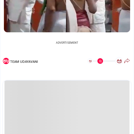
ADVERTISEMENT
ಅ
ಅ
TEAM UDAYAVANI