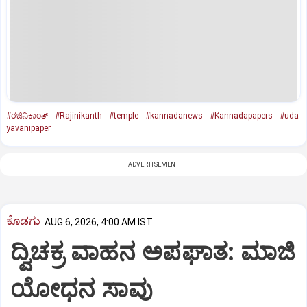
#ರಜಿನಿಕಾಂತ್‌
#Rajinikanth
#temple
#kannadanews
#Kannadapapers
#uda
yavanipaper
ADVERTISEMENT
ಕೊಡಗು
AUG 6, 2026, 4:00 AM IST
ದ್ವಿಚಕ್ರ ವಾಹನ ಅಪಘಾತ: ಮಾಜಿ
ಯೋಧನ ಸಾವು