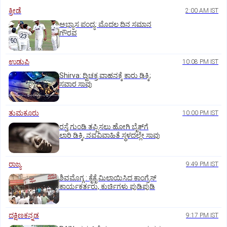
ಕ್ರೀಡೆ
2:00 AM IST
ಅಭ್ಯಾಸ ಪಂದ್ಯ: ಮೊದಲ ದಿನ ಸಮಾನ
ಗೌರವ
ಉಡುಪಿ
10:08 PM IST
Shirva: ದ್ವಿಚಕ್ರ ವಾಹನಕ್ಕೆ ಕಾರು ಢಿಕ್ಕಿ;
ಸವಾರ ಸಾವು
ತುಮಕೂರು
10:00 PM IST
ರಸ್ತೆ ಗುಂಡಿ ತಪ್ಪಿಸಲು ಹೋಗಿ ಬೈಕ್‌ಗೆ
ಲಾರಿ ಡಿಕ್ಕಿ, ನವವಿವಾಹಿತೆ ಸ್ಥಳದಲ್ಲೇ ಸಾವು
ರಾಜ್ಯ
9:49 PM IST
ಶಿವಮೊಗ್ಗ : ಕೈಕೈ ಮಿಲಾಯಿಸಿದ ಕಾಂಗ್ರೆಸ್
ಕಾರ್ಯಕರ್ತರು, ಕುರ್ಚಿಗಳು ಪುಡಿಪುಡಿ
ದಕ್ಷಿಣಕನ್ನಡ
9:17 PM IST