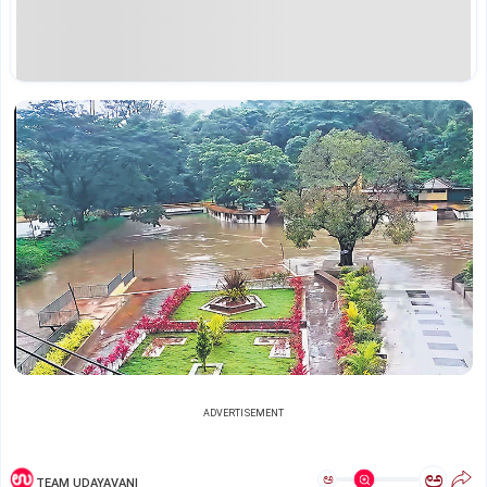
ADVERTISEMENT
ಅ
ಅ
TEAM UDAYAVANI