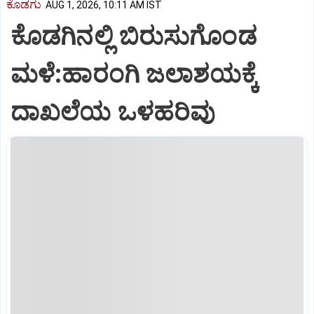
ಕೊಡಗು
AUG 1, 2026, 10:11 AM IST
ಕೊಡಗಿನಲ್ಲಿ ಬಿರುಸುಗೊಂಡ
ಮಳೆ:ಹಾರಂಗಿ ಜಲಾಶಯಕ್ಕೆ
ದಾಖಲೆಯ ಒಳಹರಿವು