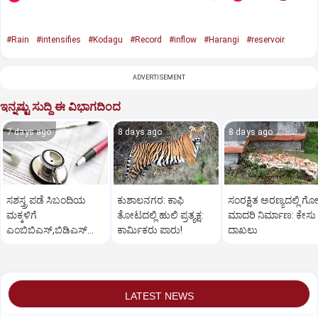
#Rain
#intensifies
#Kodagu
#Record
#inflow
#Harangi
#reservoir
ADVERTISEMENT
ಇನ್ನಷ್ಟು ಸುದ್ದಿ ಈ ವಿಭಾಗದಿಂದ
7 days ago
8 days ago
8 days ago
ಸಶಸ್ತ್ರ ಪಡೆ ಸಿಬಂದಿಯ
ಕುಶಾಲನಗರ: ಕಾಫಿ
ಸಂರಕ್ಷಿತ ಅರಣ್ಯದಲ್ಲಿ ಗೋ
ಮಕ್ಕಳಿಗೆ
ತೋಟದಲ್ಲಿ ಹುಲಿ ಪ್ರತ್ಯಕ್ಷ:
ಮಾದರಿ ನಿರ್ಮಾಣ: ಕೇಸು
ಎಂಬಿಬಿಎಸ್‌,ಬಿಡಿಎಸ್‌
ಕಾರ್ಮಿಕರು ಪಾರು!
ದಾಖಲು
ಸೀಟು: ಅರ್ಜಿ ಆಹ್ವಾನ
LATEST NEWS