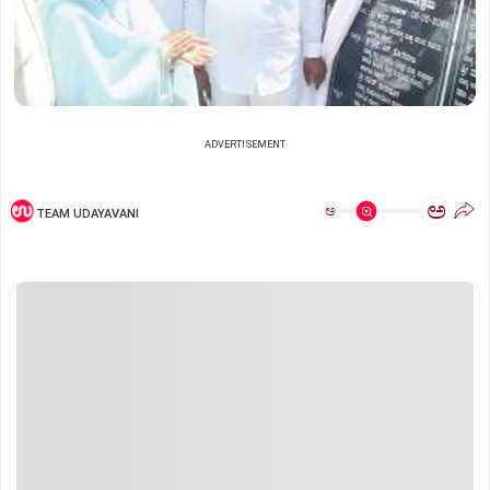
ADVERTISEMENT
ಅ
ಅ
TEAM UDAYAVANI