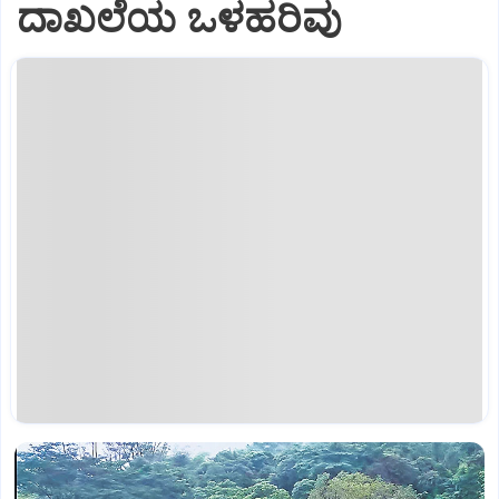
ದಾಖಲೆಯ ಒಳಹರಿವು