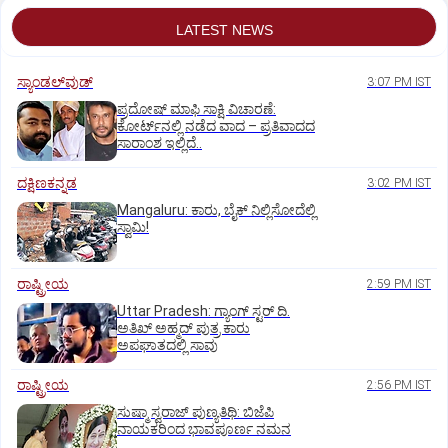
LATEST NEWS
ಸ್ಯಾಂಡಲ್‌ವುಡ್‌
3:07 PM IST
ಪ್ರದೋಷ್ ಮಾಫಿ ಸಾಕ್ಷಿ ವಿಚಾರಣೆ:
ಕೋರ್ಟ್‌ನಲ್ಲಿ ನಡೆದ ವಾದ – ಪ್ರತಿವಾದದ
ಸಾರಾಂಶ ಇಲ್ಲಿದೆ..
ದಕ್ಷಿಣಕನ್ನಡ
3:02 PM IST
Mangaluru: ಕಾರು, ಬೈಕ್‌ ನಿಲ್ಲಿಸೋದೆಲ್ಲಿ
ಸ್ವಾಮಿ!
ರಾಷ್ಟ್ರೀಯ
2:59 PM IST
Uttar Pradesh: ಗ್ಯಾಂಗ್ ಸ್ಟರ್‌ ದಿ.
ಅತಿಖ್ ಅಹ್ಮದ್ ಪುತ್ರ ಕಾರು
ಅಪಘಾತದಲ್ಲಿ ಸಾವು
ರಾಷ್ಟ್ರೀಯ
2:56 PM IST
ಸುಷ್ಮಾ ಸ್ವರಾಜ್ ಪುಣ್ಯತಿಥಿ: ಬಿಜೆಪಿ
ನಾಯಕರಿಂದ ಭಾವಪೂರ್ಣ ನಮನ