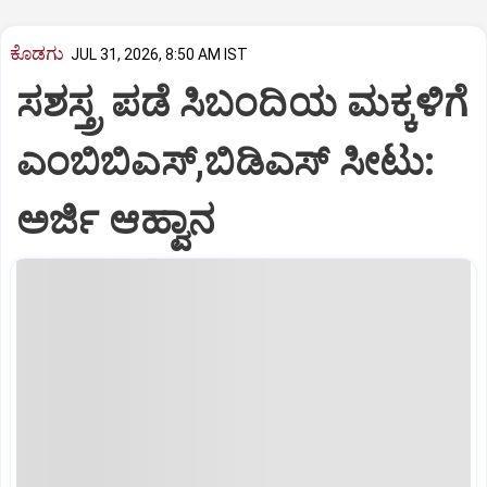
ಕೊಡಗು
JUL 31, 2026, 8:50 AM IST
ಸಶಸ್ತ್ರ ಪಡೆ ಸಿಬಂದಿಯ ಮಕ್ಕಳಿಗೆ
ಎಂಬಿಬಿಎಸ್‌,ಬಿಡಿಎಸ್‌ ಸೀಟು:
ಅರ್ಜಿ ಆಹ್ವಾನ