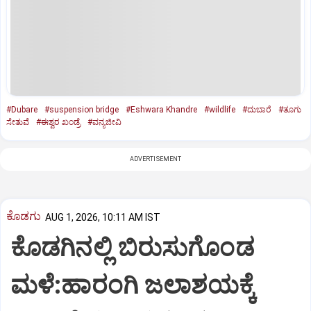
#Dubare
#suspension bridge
#Eshwara Khandre
#wildlife
#ದುಬಾರೆ
#ತೂಗು
ಸೇತುವೆ
#ಈಶ್ವರ ಖಂಡ್ರೆ
#ವನ್ಯಜೀವಿ
ADVERTISEMENT
ಕೊಡಗು
AUG 1, 2026, 10:11 AM IST
ಕೊಡಗಿನಲ್ಲಿ ಬಿರುಸುಗೊಂಡ
ಮಳೆ:ಹಾರಂಗಿ ಜಲಾಶಯಕ್ಕೆ