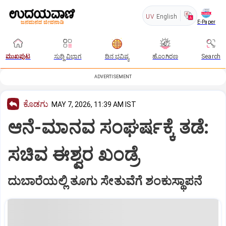
UV
English
E-Paper
ಮುಖಪುಟ
ಸುದ್ದಿ ವಿಭಾಗ
ದಿನ ಭವಿಷ್ಯ
ಹೊಂಗಿರಣ
Search
ADVERTISEMENT
ಕೊಡಗು
MAY 7, 2026, 11:39 AM IST
ಆನೆ-ಮಾನವ ಸಂಘರ್ಷಕ್ಕೆ ತಡೆ:
ಸಚಿವ ಈಶ್ವರ ಖಂಡ್ರೆ
ದುಬಾರೆಯಲ್ಲಿ ತೂಗು ಸೇತುವೆಗೆ ಶಂಕುಸ್ಥಾಪನೆ