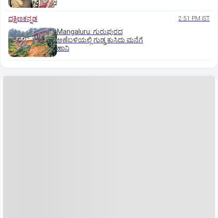
ದಕ್ಷಿಣಕನ್ನಡ
2:51 PM IST
Mangaluru: ಗುರುಪುರದ
ಅಣೆಬಳಿಯಲ್ಲಿ ಗುಡ್ಡ ಕುಸಿದು ಮನೆಗೆ
ಹಾನಿ