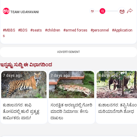
ಅ
ಅ
TEAM UDAYAVANI
#MBBS
#BDS
#seats
#children
#armed forces
#personnel
#Application
s
ADVERTISEMENT
ಇನ್ನಷ್ಟು ಸುದ್ದಿ ಈ ವಿಭಾಗದಿಂದ
7 days ago
7 days ago
8 days ago
ಕುಶಾಲನಗರ: ಕಾಫಿ
ಸಂರಕ್ಷಿತ ಅರಣ್ಯದಲ್ಲಿ ಗೋರಿ
ಕುಶಾಲನಗರ: ತಪ್ಪಿಸಿಕೊ
ತೋಟದಲ್ಲಿ ಹುಲಿ ಪ್ರತ್ಯಕ್ಷ:
ಮಾದರಿ ನಿರ್ಮಾಣ: ಕೇಸು
ಮರಿಯಾನೆಗಾಗಿ ಶೋಧ
ಕಾರ್ಮಿಕರು ಪಾರು!
ದಾಖಲು