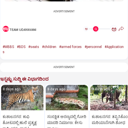
ADVERTISEMENT
ಅ
ಅ
TEAM UDAYAVANI
#MBBS
#BDS
#seats
#children
#armed forces
#personnel
#Application
s
ADVERTISEMENT
ಇನ್ನಷ್ಟು ಸುದ್ದಿ ಈ ವಿಭಾಗದಿಂದ
8 days ago
8 days ago
9 days ago
ಕುಶಾಲನಗರ: ಕಾಫಿ
ಸಂರಕ್ಷಿತ ಅರಣ್ಯದಲ್ಲಿ ಗೋರಿ
ಕುಶಾಲನಗರ: ತಪ್ಪಿಸಿಕೊ
ತೋಟದಲ್ಲಿ ಹುಲಿ ಪ್ರತ್ಯಕ್ಷ:
ಮಾದರಿ ನಿರ್ಮಾಣ: ಕೇಸು
ಮರಿಯಾನೆಗಾಗಿ ಶೋಧ