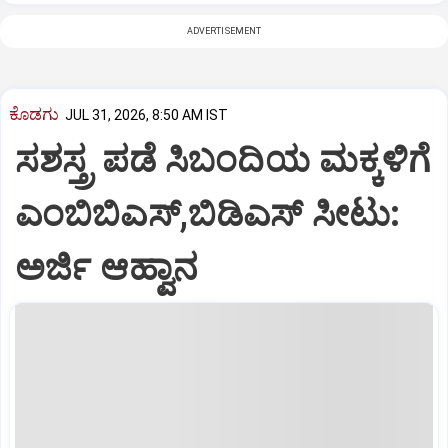
ADVERTISEMENT
ಕೊಡಗು
JUL 31, 2026, 8:50 AM IST
ಸಶಸ್ತ್ರ ಪಡೆ ಸಿಬಂದಿಯ ಮಕ್ಕಳಿಗೆ
ಎಂಬಿಬಿಎಸ್‌,ಬಿಡಿಎಸ್‌ ಸೀಟು:
ಅರ್ಜಿ ಆಹ್ವಾನ