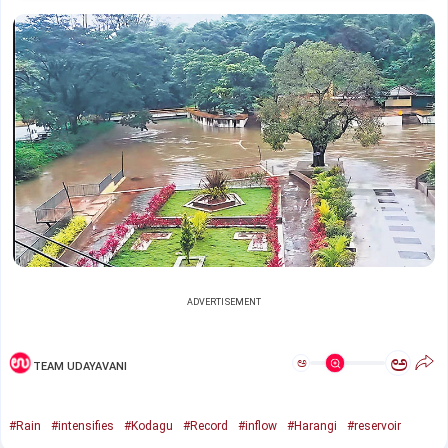
ADVERTISEMENT
ಅ
ಅ
TEAM UDAYAVANI
#Rain
#intensifies
#Kodagu
#Record
#inflow
#Harangi
#reservoir