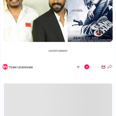
ADVERTISEMENT
ಅ
ಅ
TEAM UDAYAVANI