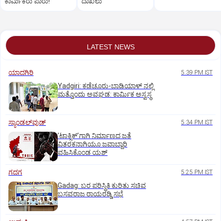
ಕಾರ್ಮಿಕರು ಪಾರು!
ದಾಖಲು
LATEST NEWS
ಯಾದಗಿರಿ
5:39 PM IST
Yadgiri: ಕಡೆಚೂರು-ಬಾಡಿಯಾಳ್ ನಲ್ಲಿ
ಮತ್ತೊಂದು ಅವಘಡ: ಕಾರ್ಮಿಕ ಅಸ್ವಸ್ಥ
ಸ್ಯಾಂಡಲ್‌ವುಡ್‌
5:34 PM IST
ʼಟಾಕ್ಸಿಕ್‌ʼಗಾಗಿ ನಿರ್ಮಾಣದ ಜತೆ
ವಿತರಕನಾಗಿಯೂ ಜವಾಬ್ದಾರಿ
ವಹಿಸಿಕೊಂಡ ಯಶ್
ಗದಗ
5:25 PM IST
Gadag: ಬರ ಪರಿಸ್ಥಿತಿ ಕುರಿತು ಸಚಿವ
ಬಸವರಾಜ ರಾಯರಡ್ಡಿ ಸಭೆ