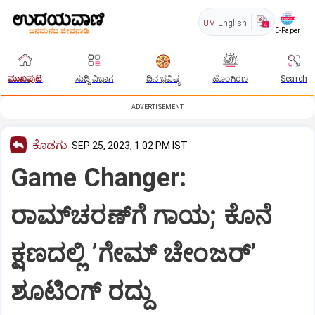
UV
English
E-Paper
ಮುಖಪುಟ
ಸುದ್ದಿ ವಿಭಾಗ
ದಿನ ಭವಿಷ್ಯ
ಹೊಂಗಿರಣ
Search
ADVERTISEMENT
ಕೊಡಗು
SEP 25, 2023, 1:02 PM IST
Game Changer:
ರಾಮ್‌ಚರಣ್‌ಗೆ ಗಾಯ; ಕೊನೆ
ಕ್ಷಣದಲ್ಲಿ ʼಗೇಮ್‌ ಚೇಂಜರ್‌ʼ
ಶೂಟಿಂಗ್‌ ರದ್ದು