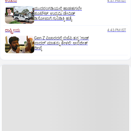
ಉಡುಪಿ
4:57 PM IST
ಮುದರಂಗಡಿಯಲ್ಲಿ ಹಾಡಹಗಲೇ
ಶೂಟೌಟ್:‌ ಉದ್ಯಮಿ ಡೇವಿಡ್‌
ಡಿಸೋಜಾಗೆ ಗುಂಡಿಕ್ಕಿ ಹತ್ಯೆ
ರಾಷ್ಟ್ರೀಯ
4:43 PM IST
Gen Z ವಿಚಾರದಲ್ಲಿ ಬಿಜೆಪಿ ತನ್ನ 'ಗಾಡ್
ಫಾದರ್' ಮಾತನ್ನು ಕೇಳಲಿ: ಅಭಿಜೀತ್
ದೀಪ್ಕೆ