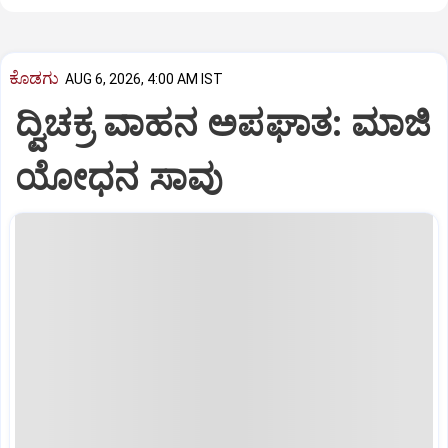
ಕೊಡಗು
AUG 6, 2026, 4:00 AM IST
ದ್ವಿಚಕ್ರ ವಾಹನ ಅಪಘಾತ: ಮಾಜಿ
ಯೋಧನ ಸಾವು