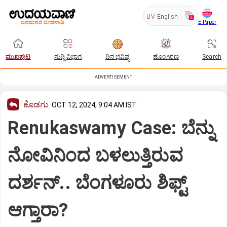
UV
English
E-Paper
ಮುಖಪುಟ
ಸುದ್ದಿ ವಿಭಾಗ
ದಿನ ಭವಿಷ್ಯ
ಹೊಂಗಿರಣ
Search
ADVERTISEMENT
ಕೊಡಗು
OCT 12, 2024, 9:04 AM IST
Renukaswamy Case: ಬೆನ್ನು
ನೋವಿನಿಂದ ಬಳಲುತ್ತಿರುವ
ದರ್ಶನ್.. ಬೆಂಗಳೂರು ಶಿಫ್ಟ್
ಆಗ್ತಾರಾ?