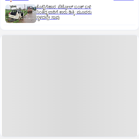
ಕೊಟ್ಟಿಗೆಹಾರ: ಪೆಟ್ರೋಲ್ ಬಂಕ್ ಬಳಿ
ನಿಂತಿದ್ದ ಲಾರಿಗೆ ಕಾರು ಡಿಕ್ಕಿ: ಮೂವರು
ಸ್ಥಳದಲ್ಲೇ ಸಾವು