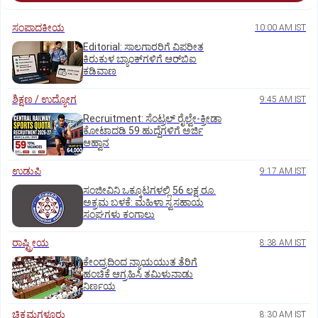
ಸಂಪಾದಕೀಯ
10:00 AM IST
Editorial: ಸಾಲಗಾರರಿಗೆ ವಿಪರೀತ
ಕಿರುಕುಳ ಬ್ಯಾಂಕ್‌ಗಳಿಗೆ ಆರ್‌ಬಿಐ
ಕಡಿವಾಣ
ಶಿಕ್ಷಣ / ಉದ್ಯೋಗ
9:45 AM IST
Recruitment: ಸೆಂಟ್ರಲ್‌ ರೈಲ್ವೇ-ಕ್ರೀಡಾ
ಕೋಟಾದಡಿ 59 ಹುದ್ದೆಗಳಿಗೆ ಅರ್ಜಿ
ಆಹ್ವಾನ
ಉಡುಪಿ
9:17 AM IST
ಸಂಜೀವಿನಿ ಒಕ್ಕೂಟಗಳಲ್ಲಿ 56 ಲಕ್ಷ ರೂ.
ಅಕ್ರಮ ಬಳಕೆ: ಮಹಿಳಾ ಸ್ವಸಹಾಯ
ಸಂಘಗಳು ಕಂಗಾಲು
ರಾಷ್ಟ್ರೀಯ
8:38 AM IST
ಕೇಂದ್ರದಿಂದ ನ್ಯಾಯಯುತ ತೆರಿಗೆ
ಹಂಚಿಕೆ ಆಗ್ರಹಿಸಿ ತಮಿಳುನಾಡು
ನಿರ್ಣಯ
ಚಿಕ್ಕಮಗಳೂರು
8:30 AM IST