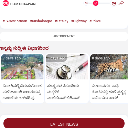
ಅ
ಅ
TEAM UDAYAVANI
#Ex-serviceman
#Kushalnagar
#Fatality
#Highway
#Police
ADVERTISEMENT
ಇನ್ನಷ್ಟು ಸುದ್ದಿ ಈ ವಿಭಾಗದಿಂದ
7 days ago
8 days ago
8 days ago
ಕೊಡಗಿನಲ್ಲಿ ಬಿರುಸುಗೊಂಡ
ಸಶಸ್ತ್ರ ಪಡೆ ಸಿಬಂದಿಯ
ಕುಶಾಲನಗರ: ಕಾಫಿ
ಮಳೆ:ಹಾರಂಗಿ ಜಲಾಶಯಕ್ಕೆ
ಮಕ್ಕಳಿಗೆ
ತೋಟದಲ್ಲಿ ಹುಲಿ ಪ್ರತ್ಯಕ್ಷ:
ದಾಖಲೆಯ ಒಳಹರಿವು
ಎಂಬಿಬಿಎಸ್‌,ಬಿಡಿಎಸ್‌
ಕಾರ್ಮಿಕರು ಪಾರು!
ಸೀಟು: ಅರ್ಜಿ ಆಹ್ವಾನ
LATEST NEWS