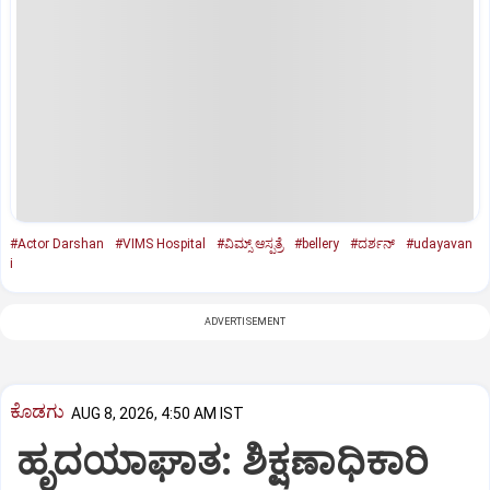
#Actor Darshan
#VIMS Hospital
#ವಿಮ್ಸ್‌ ಆಸ್ಪತ್ರೆ
#bellery
#ದರ್ಶನ್‌
#udayavan
i
ADVERTISEMENT
ಕೊಡಗು
AUG 8, 2026, 4:50 AM IST
ಹೃದಯಾಘಾತ: ಶಿಕ್ಷಣಾಧಿಕಾರಿ