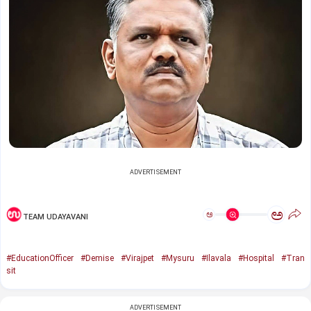
ADVERTISEMENT
ಅ
ಅ
TEAM UDAYAVANI
#EducationOfficer
#Demise
#Virajpet
#Mysuru
#Ilavala
#Hospital
#Tran
sit
ADVERTISEMENT