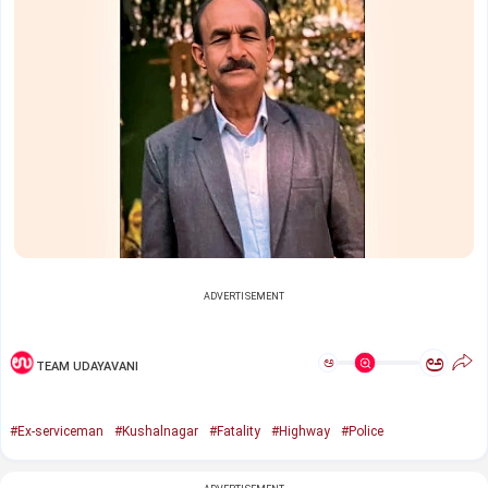
ADVERTISEMENT
ಅ
ಅ
TEAM UDAYAVANI
#Ex-serviceman
#Kushalnagar
#Fatality
#Highway
#Police