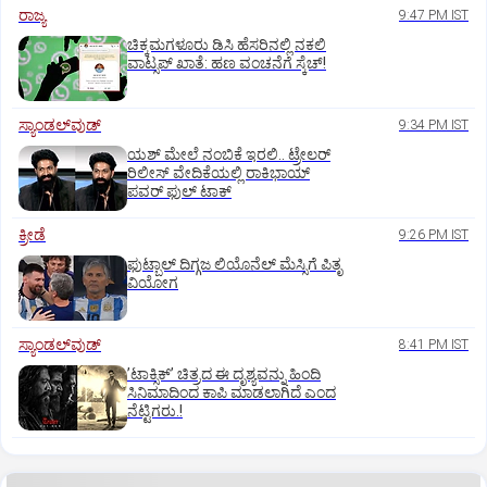
ರಾಜ್ಯ
9:47 PM IST
ಚಿಕ್ಕಮಗಳೂರು ಡಿಸಿ ಹೆಸರಿನಲ್ಲಿ ನಕಲಿ
ವಾಟ್ಸಪ್ ಖಾತೆ: ಹಣ ವಂಚನೆಗೆ ಸ್ಕೆಚ್!
ಸ್ಯಾಂಡಲ್‌ವುಡ್‌
9:34 PM IST
ಯಶ್‌ ಮೇಲೆ ನಂಬಿಕೆ ಇರಲಿ.. ಟ್ರೇಲರ್‌
ರಿಲೀಸ್‌ ವೇದಿಕೆಯಲ್ಲಿ ರಾಕಿಭಾಯ್‌
ಪವರ್‌ ಫುಲ್‌ ಟಾಕ್
ಕ್ರೀಡೆ
9:26 PM IST
ಫುಟ್ಬಾಲ್ ದಿಗ್ಗಜ ಲಿಯೊನೆಲ್‌ ಮೆಸ್ಸಿಗೆ ಪಿತೃ
ವಿಯೋಗ
ಸ್ಯಾಂಡಲ್‌ವುಡ್‌
8:41 PM IST
ʼಟಾಕ್ಸಿಕ್‌ʼ ಚಿತ್ರದ ಈ ದೃಶ್ಯವನ್ನು ಹಿಂದಿ
ಸಿನಿಮಾದಿಂದ ಕಾಪಿ ಮಾಡಲಾಗಿದೆ ಎಂದ
ನೆಟ್ಟಿಗರು.!