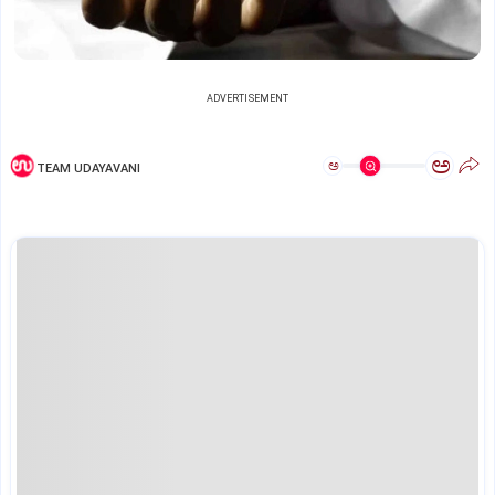
ADVERTISEMENT
ಅ
ಅ
TEAM UDAYAVANI