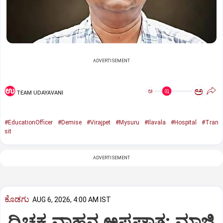
ADVERTISEMENT
ಅ
ಅ
TEAM UDAYAVANI
#EducationOfficer
#Demise
#Virajpet
#Mysuru
#Ilavala
#Hospital
#Tran
sit
ADVERTISEMENT
ಕೊಡಗು
AUG 6, 2026, 4:00 AM IST
ದ್ವಿಚಕ್ರ ವಾಹನ ಅಪಘಾತ: ಮಾಜಿ