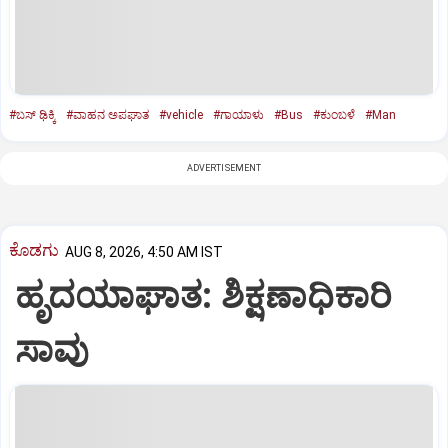
#ಬಸ್‌ ಢಿಕ್ಕಿ
#ವಾಹನ ಅಪಘಾತ
#vehicle
#ಗಾಯಾಳು
#Bus
#ಕುಂಬಳೆ
#Man
ADVERTISEMENT
ಕೊಡಗು
AUG 8, 2026, 4:50 AM IST
ಹೃದಯಾಘಾತ: ಶಿಕ್ಷಣಾಧಿಕಾರಿ
ಸಾವು