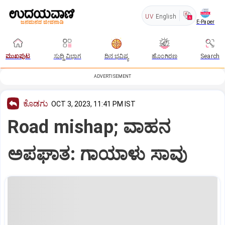
UV
English
E-Paper
ಮುಖಪುಟ
ಸುದ್ದಿ ವಿಭಾಗ
ದಿನ ಭವಿಷ್ಯ
ಹೊಂಗಿರಣ
Search
ADVERTISEMENT
ಕೊಡಗು
OCT 3, 2023, 11:41 PM IST
Road mishap; ವಾಹನ
ಅಪಘಾತ: ಗಾಯಾಳು ಸಾವು