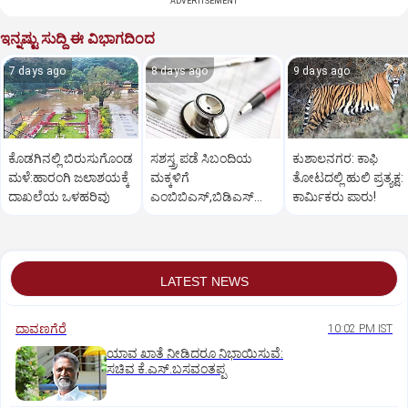
ADVERTISEMENT
ಇನ್ನಷ್ಟು ಸುದ್ದಿ ಈ ವಿಭಾಗದಿಂದ
7 days ago
8 days ago
9 days ago
ಕೊಡಗಿನಲ್ಲಿ ಬಿರುಸುಗೊಂಡ
ಸಶಸ್ತ್ರ ಪಡೆ ಸಿಬಂದಿಯ
ಕುಶಾಲನಗರ: ಕಾಫಿ
ಮಳೆ:ಹಾರಂಗಿ ಜಲಾಶಯಕ್ಕೆ
ಮಕ್ಕಳಿಗೆ
ತೋಟದಲ್ಲಿ ಹುಲಿ ಪ್ರತ್ಯಕ್ಷ:
ದಾಖಲೆಯ ಒಳಹರಿವು
ಎಂಬಿಬಿಎಸ್‌,ಬಿಡಿಎಸ್‌
ಕಾರ್ಮಿಕರು ಪಾರು!
ಸೀಟು: ಅರ್ಜಿ ಆಹ್ವಾನ
LATEST NEWS
ದಾವಣಗೆರೆ
10:02 PM IST
ಯಾವ ಖಾತೆ ನೀಡಿದರೂ ನಿಭಾಯಿಸುವೆ:
ಸಚಿವ ಕೆ.ಎಸ್.ಬಸವಂತಪ್ಪ