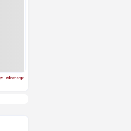
್‌
#discharge