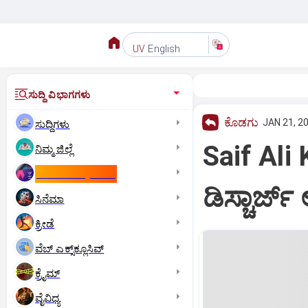
English
UV
ಸುದ್ದಿ ವಿಭಾಗಗಳು
ಕೊಡಗು
JAN 21, 20
ಸುದ್ದಿಗಳು
Saif Ali
ನಿಮ್ಮ ಜಿಲ್ಲೆ
ಕಾಮನ್‌ ವೆಲ್ತ್‌ ಗೇಮ್ಸ್‌
ಡಿಸ್ಚಾರ್ಜ
ಸಿನೆಮಾ
ಕ್ರೀಡೆ
ವೆಬ್ ಎಕ್ಸ್‌ಕ್ಲೂಸಿವ್
ಕ್ರೈಮ್
ವೈವಿಧ್ಯ