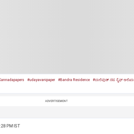
Kannadapapers
#udayavanipaper
#Bandra Residence
#ಬಾಲಿವುಡ್‌ ನಟ ಸೈಫ್‌ ಅಲಿಖಾನ
ADVERTISEMENT
0:28 PM IST