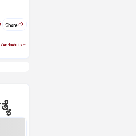
ಅ
Share
#Anekadu fores
ಯೆ