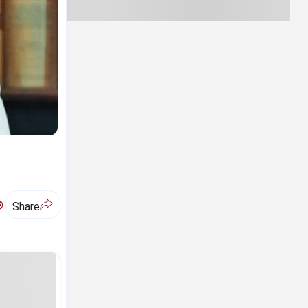
ಅ
Share