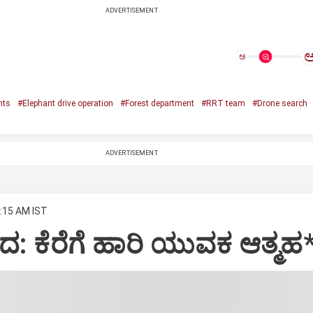
ADVERTISEMENT
ಅ
nts
#Elephant drive operation
#Forest department
#RRT team
#Drone search
ADVERTISEMENT
2:15 AM IST
: ಕೆರೆಗೆ ಹಾರಿ ಯುವಕ ಆತ್ಮಹ*ತ್