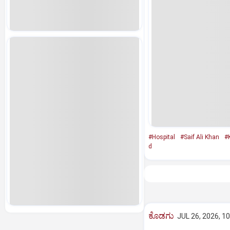
#Hospital
#Saif Ali Khan
#
d
ಕೊಡಗು
JUL 26, 2026, 1