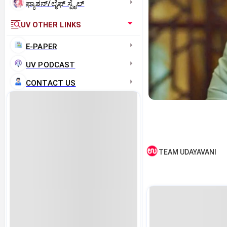
ಫ್ಯಾಶನ್/ಲೈಫ್‌ ಸ್ಟೈಲ್
UV OTHER LINKS
E-PAPER
UV PODCAST
CONTACT US
TEAM UDAYAVANI