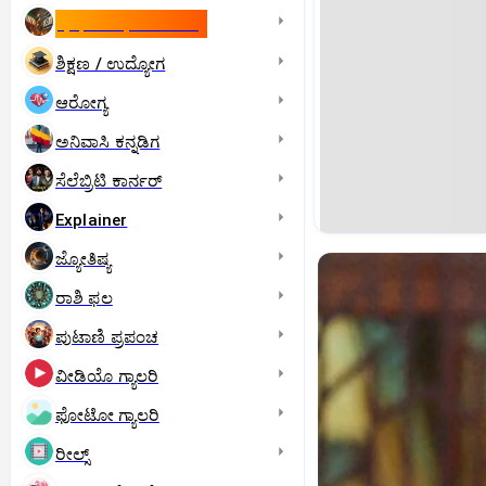
ಇಸ್ರೇಲ್- ಇರಾನ್‌ ಯುದ್ಧ
ಶಿಕ್ಷಣ / ಉದ್ಯೋಗ
ಆರೋಗ್ಯ
ಅನಿವಾಸಿ ಕನ್ನಡಿಗ
ಸೆಲೆಬ್ರಿಟಿ ಕಾರ್ನರ್‌
Explainer
ಜ್ಯೋತಿಷ್ಯ
ರಾಶಿ ಫಲ
ಪುಟಾಣಿ ಪ್ರಪಂಚ
ವೀಡಿಯೊ ಗ್ಯಾಲರಿ
ಫೋಟೋ ಗ್ಯಾಲರಿ
ರೀಲ್ಸ್