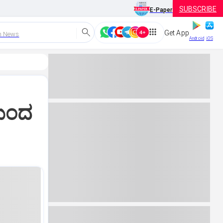
SUBSCRIBE
E-Paper
Get App
h News
Android
iOS
ಯಿಂದ