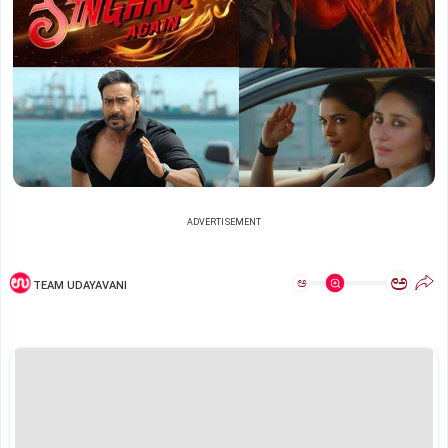
ADVERTISEMENT
ಅ
ಅ
TEAM UDAYAVANI