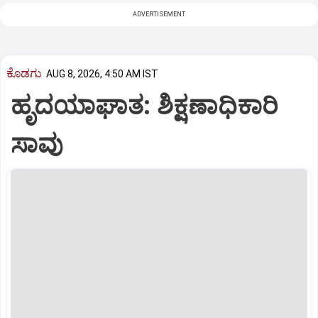
ADVERTISEMENT
ಕೊಡಗು
AUG 8, 2026, 4:50 AM IST
ಹೃದಯಾಘಾತ: ಶಿಕ್ಷಣಾಧಿಕಾರಿ
ಸಾವು