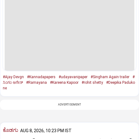
#Ajay Devgn
#Kannadapapers
#udayavanipaper
#Singham Again trailer
#
ಸಿಂಗಂ ಅಗೇನ್‌
#Ramayana
#Kareena Kapoor
#rohit shetty
#Deepika Paduko
ne
ADVERTISEMENT
ಕೊಡಗು
AUG 8, 2026, 10:23 PM IST