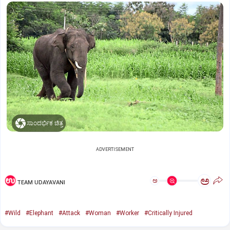
ಸಾಂದರ್ಭಿಕ ಚಿತ್ರ
ADVERTISEMENT
ಅ
ಅ
TEAM UDAYAVANI
#Wild
#Elephant
#Attack
#Woman
#Worker
#Critically Injured