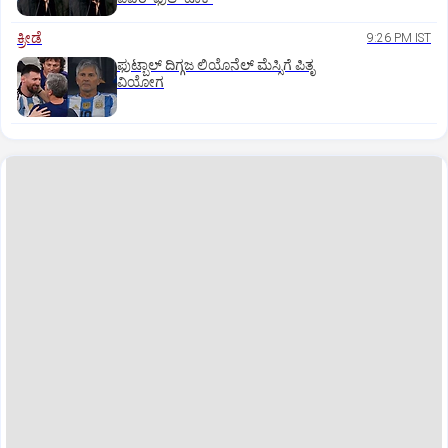
ಕ್ರೀಡೆ
9:26 PM IST
ಫುಟ್ಬಾಲ್ ದಿಗ್ಗಜ ಲಿಯೊನೆಲ್‌ ಮೆಸ್ಸಿಗೆ ಪಿತೃ
ವಿಯೋಗ