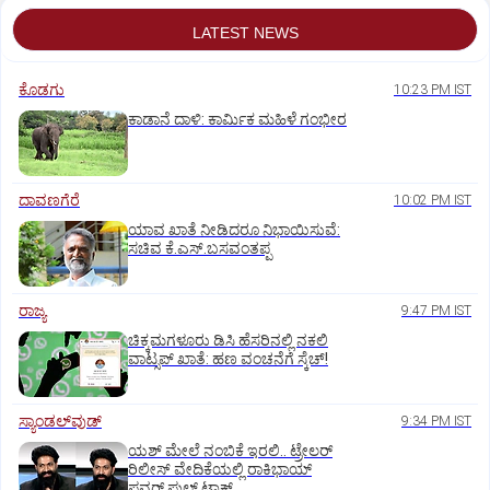
LATEST NEWS
ಕೊಡಗು
10:23 PM IST
ಕಾಡಾನೆ ದಾಳಿ: ಕಾರ್ಮಿಕ ಮಹಿಳೆ ಗಂಭೀರ
ದಾವಣಗೆರೆ
10:02 PM IST
ಯಾವ ಖಾತೆ ನೀಡಿದರೂ ನಿಭಾಯಿಸುವೆ:
ಸಚಿವ ಕೆ.ಎಸ್.ಬಸವಂತಪ್ಪ
ರಾಜ್ಯ
9:47 PM IST
ಚಿಕ್ಕಮಗಳೂರು ಡಿಸಿ ಹೆಸರಿನಲ್ಲಿ ನಕಲಿ
ವಾಟ್ಸಪ್ ಖಾತೆ: ಹಣ ವಂಚನೆಗೆ ಸ್ಕೆಚ್!
ಸ್ಯಾಂಡಲ್‌ವುಡ್‌
9:34 PM IST
ಯಶ್‌ ಮೇಲೆ ನಂಬಿಕೆ ಇರಲಿ.. ಟ್ರೇಲರ್‌
ರಿಲೀಸ್‌ ವೇದಿಕೆಯಲ್ಲಿ ರಾಕಿಭಾಯ್‌
ಪವರ್‌ ಫುಲ್‌ ಟಾಕ್