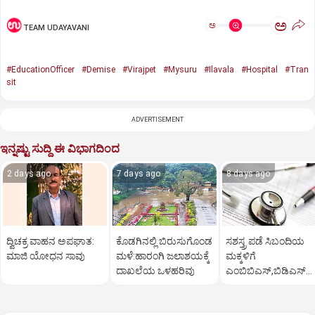
ಅ
ಅ
TEAM UDAYAVANI
#EducationOfficer
#Demise
#Virajpet
#Mysuru
#Ilavala
#Hospital
#Tran
sit
ADVERTISEMENT
ಇನ್ನಷ್ಟು ಸುದ್ದಿ ಈ ವಿಭಾಗದಿಂದ
2 days ago
7 days ago
8 days ago
ದ್ವಿಚಕ್ರ ವಾಹನ ಅಪಘಾತ:
ಕೊಡಗಿನಲ್ಲಿ ಬಿರುಸುಗೊಂಡ
ಸಶಸ್ತ್ರ ಪಡೆ ಸಿಬಂದಿಯ
ಮಾಜಿ ಯೋಧನ ಸಾವು
ಮಳೆ:ಹಾರಂಗಿ ಜಲಾಶಯಕ್ಕೆ
ಮಕ್ಕಳಿಗೆ
ದಾಖಲೆಯ ಒಳಹರಿವು
ಎಂಬಿಬಿಎಸ್‌,ಬಿಡಿಎಸ್‌
ಸೀಟು: ಅರ್ಜಿ ಆಹ್ವಾನ