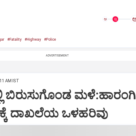
ಅ
gar
#Fatality
#Highway
#Police
ADVERTISEMENT
:11 AM IST
್ಲಿ ಬಿರುಸುಗೊಂಡ ಮಳೆ:ಹಾರಂಗಿ
ಕೆ ದಾಖಲೆಯ ಒಳಹರಿವು