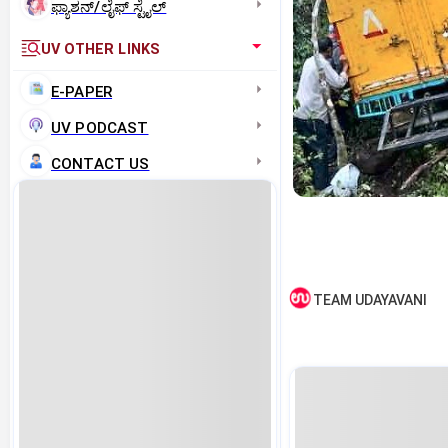
ಫ್ಯಾಶನ್/ಲೈಫ್‌ ಸ್ಟೈಲ್
UV OTHER LINKS
E-PAPER
UV PODCAST
CONTACT US
TEAM UDAYAVANI