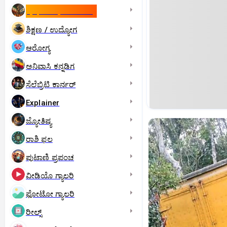
ಇಸ್ರೇಲ್- ಇರಾನ್‌ ಯುದ್ಧ
ಶಿಕ್ಷಣ / ಉದ್ಯೋಗ
ಆರೋಗ್ಯ
ಅನಿವಾಸಿ ಕನ್ನಡಿಗ
ಸೆಲೆಬ್ರಿಟಿ ಕಾರ್ನರ್‌
Explainer
ಜ್ಯೋತಿಷ್ಯ
ರಾಶಿ ಫಲ
ಪುಟಾಣಿ ಪ್ರಪಂಚ
ವೀಡಿಯೊ ಗ್ಯಾಲರಿ
ಫೋಟೋ ಗ್ಯಾಲರಿ
ರೀಲ್ಸ್