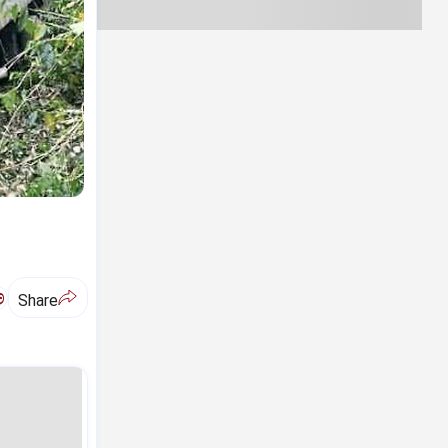
ಅ
Share