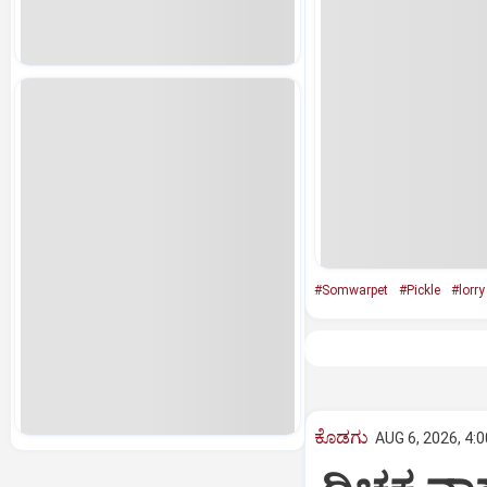
#Somwarpet
#Pickle
#lorry
ಕೊಡಗು
AUG 6, 2026, 4: