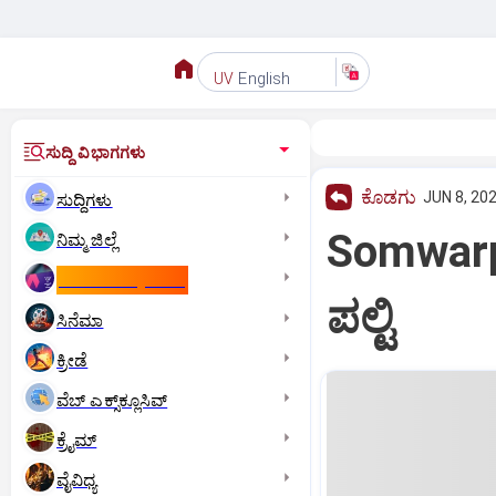
English
UV
ಸುದ್ದಿ ವಿಭಾಗಗಳು
ಕೊಡಗು
JUN 8, 202
ಸುದ್ದಿಗಳು
Somwarp
ನಿಮ್ಮ ಜಿಲ್ಲೆ
ಕಾಮನ್‌ ವೆಲ್ತ್‌ ಗೇಮ್ಸ್‌
ಪಲ್ಟಿ
ಸಿನೆಮಾ
ಕ್ರೀಡೆ
ವೆಬ್ ಎಕ್ಸ್‌ಕ್ಲೂಸಿವ್
ಕ್ರೈಮ್
ವೈವಿಧ್ಯ