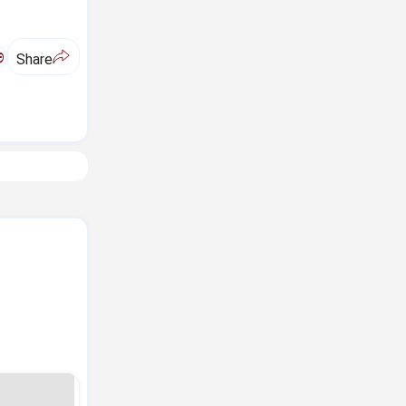
ಅ
Share