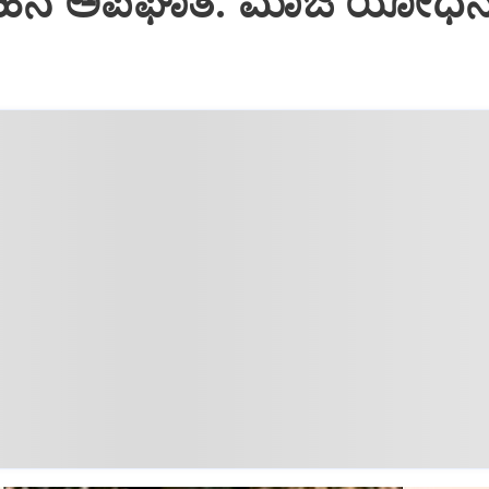
ರ ವಾಹನ ಅಪಘಾತ: ಮಾಜಿ ಯೋಧ