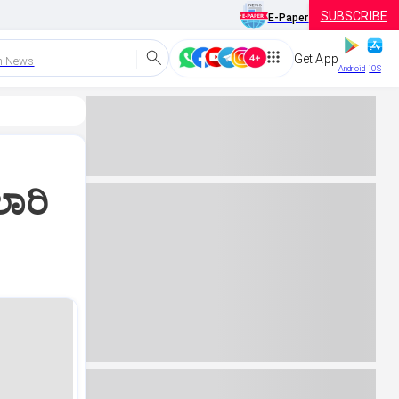
SUBSCRIBE
E-Paper
Get App
h News
Android
iOS
ಾರಿ