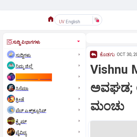
English
UV
ಸುದ್ದಿ ವಿಭಾಗಗಳು
ಕೊಡಗು
OCT 30, 2
ಸುದ್ದಿಗಳು
Vishnu M
ನಿಮ್ಮ ಜಿಲ್ಲೆ
ಕಾಮನ್‌ ವೆಲ್ತ್‌ ಗೇಮ್ಸ್‌
ಅವಘಡ; ಆಸ
ಸಿನೆಮಾ
ಕ್ರೀಡೆ
ಮಂಚು
ವೆಬ್ ಎಕ್ಸ್‌ಕ್ಲೂಸಿವ್
ಕ್ರೈಮ್
ವೈವಿಧ್ಯ