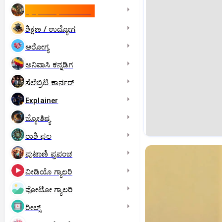
ಇಸ್ರೇಲ್- ಇರಾನ್‌ ಯುದ್ಧ
ಶಿಕ್ಷಣ / ಉದ್ಯೋಗ
ಆರೋಗ್ಯ
ಅನಿವಾಸಿ ಕನ್ನಡಿಗ
ಸೆಲೆಬ್ರಿಟಿ ಕಾರ್ನರ್‌
Explainer
ಜ್ಯೋತಿಷ್ಯ
ರಾಶಿ ಫಲ
ಪುಟಾಣಿ ಪ್ರಪಂಚ
ವೀಡಿಯೊ ಗ್ಯಾಲರಿ
ಫೋಟೋ ಗ್ಯಾಲರಿ
ರೀಲ್ಸ್