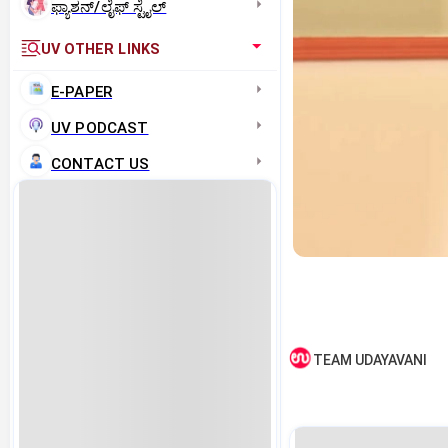
ಫ್ಯಾಶನ್/ಲೈಫ್‌ ಸ್ಟೈಲ್
UV OTHER LINKS
E-PAPER
UV PODCAST
CONTACT US
TEAM UDAYAVANI