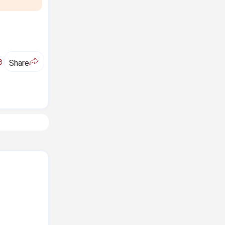
ಅ
Share