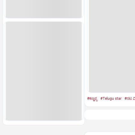
#ಕಣ್ಣಪ್ಪ
#Telugu star
#ನಟ ವಿ