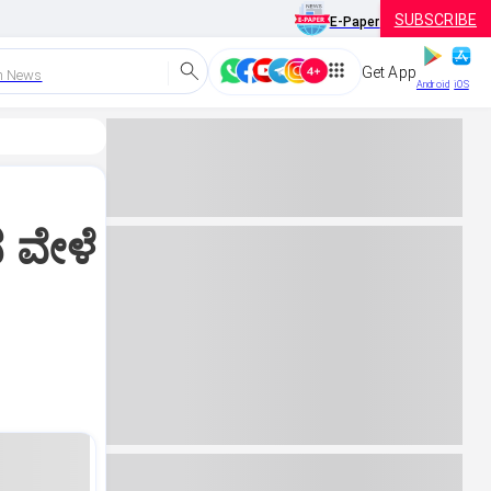
SUBSCRIBE
E-Paper
Get App
h News
Android
iOS
ದ ವೇಳೆ