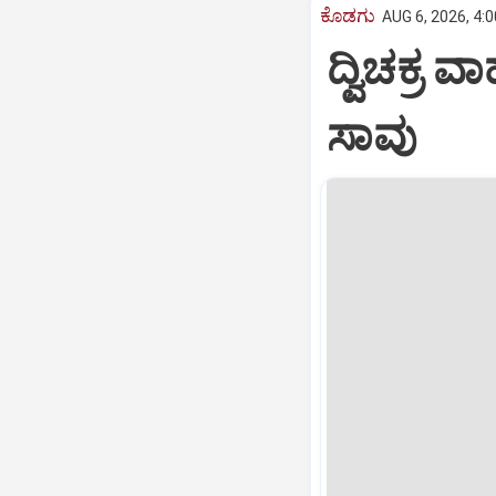
ಕೊಡಗು
AUG 6, 2026, 4:
ದ್ವಿಚಕ್
ಸಾವು