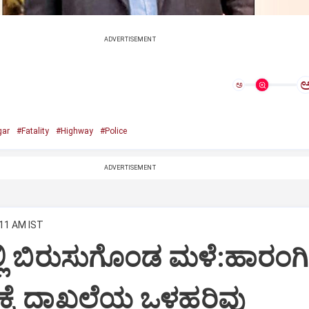
ADVERTISEMENT
ಅ
gar
#Fatality
#Highway
#Police
ADVERTISEMENT
:11 AM IST
್ಲಿ ಬಿರುಸುಗೊಂಡ ಮಳೆ:ಹಾರಂಗಿ
ಕೆ ದಾಖಲೆಯ ಒಳಹರಿವು