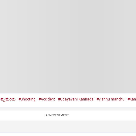
ಷ್ಣು ಮಂಚು
#Shooting
#Accident
#Udayavani Kannada
#vishnu manchu
#Kan
ADVERTISEMENT