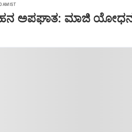
00 AM IST
ರ ವಾಹನ ಅಪಘಾತ: ಮಾಜಿ ಯೋಧ