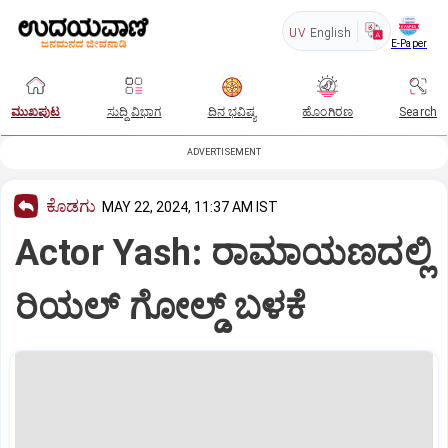
UV
English
E-Paper
ಮುಖಪುಟ
ಸುದ್ದಿ ವಿಭಾಗ
ದಿನ ಭವಿಷ್ಯ
ಹೊಂಗಿರಣ
Search
ADVERTISEMENT
ಕೊಡಗು
MAY 22, 2024, 11:37 AM IST
Actor Yash: ರಾಮಾಯಣದಲ್ಲಿ
ರಿಯಲ್‌ ಗೋಲ್ಡ್‌ ಬಳಕೆ