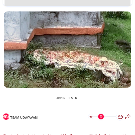
ADVERTISEMENT
ಅ
ಅ
TEAM UDAYAVANI