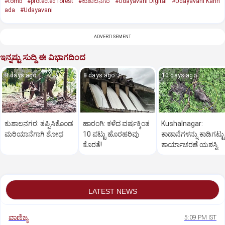
#tomb
#protected forest
#ಕುಶಾಲನಗರ
#Udayavani Digital
#Udayavani Kann
ada
#Udayavani
ADVERTISEMENT
ಇನ್ನಷ್ಟು ಸುದ್ದಿ ಈ ವಿಭಾಗದಿಂದ
8 days ago
8 days ago
10 days ago
ಕುಶಾಲನಗರ: ತಪ್ಪಿಸಿಕೊಂಡ
ಹಾರಂಗಿ: ಕಳೆದ ವರ್ಷಕ್ಕಿಂತ
Kushalnagar:
ಮರಿಯಾನೆಗಾಗಿ ಶೋಧ
10 ಪಟ್ಟು ಹೊರಹರಿವು
ಕಾಡಾನೆಗಳನ್ನು ಕಾಡಿಗಟ್ಟ
ಕೊರತೆ!
ಕಾರ್ಯಾಚರಣೆ ಯಶಸ್ವಿ
LATEST NEWS
ವಾಣಿಜ್ಯ
5:09 PM IST