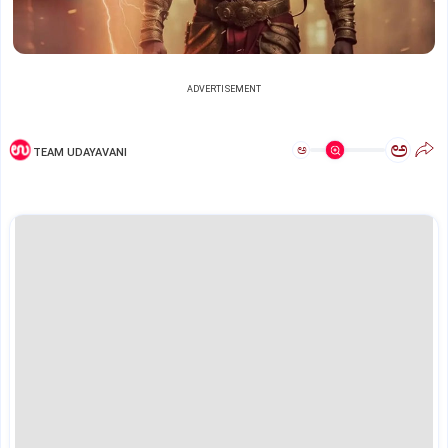
ADVERTISEMENT
ಅ
ಅ
TEAM UDAYAVANI