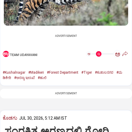
ADVERTISEMENT
ಅ
ಅ
TEAM UDAYAVANI
#Kushalnagar
#Madikeri
#Forest Department
#Tiger
#ಕುಶಾಲನಗರ
#ಮ
ಡಿಕೇರಿ
#ಅರಣ್ಯ ಇಲಾಖೆ
#ಹುಲಿ
ADVERTISEMENT
ಕೊಡಗು
JUL 30, 2026, 5:12 AM IST
ಸಂರಕ್ಷಿತ ಅರಣ್ಯದಲ್ಲಿ ಗೋರಿ