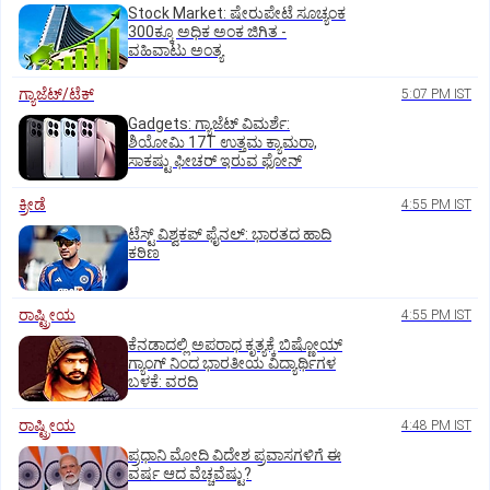
Stock Market: ಷೇರುಪೇಟೆ ಸೂಚ್ಯಂಕ
300ಕ್ಕೂ ಅಧಿಕ ಅಂಕ ಜಿಗಿತ -
ವಹಿವಾಟು ಅಂತ್ಯ
ಗ್ಯಾಜೆಟ್/ಟೆಕ್
5:07 PM IST
Gadgets: ಗ್ಯಾಜೆಟ್ ವಿಮರ್ಶೆ:
ಶಿಯೋಮಿ 17T ಉತ್ತಮ ಕ್ಯಾಮರಾ,
ಸಾಕಷ್ಟು ಫೀಚರ್ ಇರುವ ಫೋನ್
ಕ್ರೀಡೆ
4:55 PM IST
ಟೆಸ್ಟ್ ವಿಶ್ವಕಪ್‌ ಫೈನಲ್‌: ಭಾರತದ ಹಾದಿ
ಕಠಿಣ
ರಾಷ್ಟ್ರೀಯ
4:55 PM IST
ಕೆನಡಾದಲ್ಲಿ ಅಪರಾಧ ಕೃತ್ಯಕ್ಕೆ ಬಿಷ್ಣೋಯ್
ಗ್ಯಾಂಗ್ ನಿಂದ ಭಾರತೀಯ ವಿದ್ಯಾರ್ಥಿಗಳ
ಬಳಕೆ: ವರದಿ
ರಾಷ್ಟ್ರೀಯ
4:48 PM IST
ಪ್ರಧಾನಿ ಮೋದಿ ವಿದೇಶ ಪ್ರವಾಸಗಳಿಗೆ ಈ
ವರ್ಷ ಆದ ವೆಚ್ಚವೆಷ್ಟು?