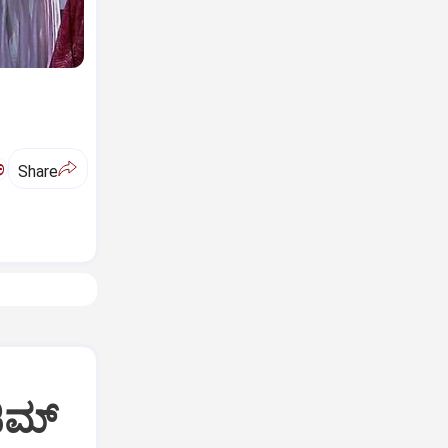
ಅ
Share
ಜಿಮ್