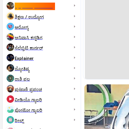
ಇಸ್ರೇಲ್- ಇರಾನ್‌ ಯುದ್ಧ
ಶಿಕ್ಷಣ / ಉದ್ಯೋಗ
ಆರೋಗ್ಯ
ಅನಿವಾಸಿ ಕನ್ನಡಿಗ
ಸೆಲೆಬ್ರಿಟಿ ಕಾರ್ನರ್‌
Explainer
ಜ್ಯೋತಿಷ್ಯ
ರಾಶಿ ಫಲ
ಪುಟಾಣಿ ಪ್ರಪಂಚ
ವೀಡಿಯೊ ಗ್ಯಾಲರಿ
ಫೋಟೋ ಗ್ಯಾಲರಿ
ರೀಲ್ಸ್