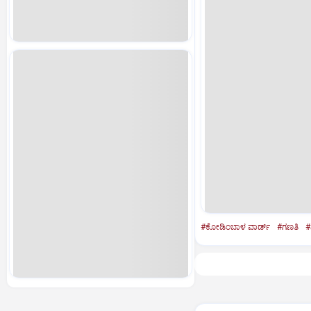
#ಕೋಡಿಂಬಾಳ ವಾರ್ಡ್‌
#ಗಣತಿ
#ಶ