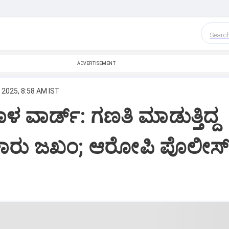
Searc
ADVERTISEMENT
 2025, 8:58 AM IST
 ವಾರ್ಡ್‌: ಗಣತಿ ಮಾಡುತ್ತಿದ್ದ
 ಕಾರು ಜಖಂ; ಆರೋಪಿ ಪೊಲೀಸ್‌