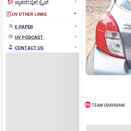
ಫ್ಯಾಶನ್/ಲೈಫ್‌ ಸ್ಟೈಲ್
UV OTHER LINKS
E-PAPER
UV PODCAST
CONTACT US
TEAM UDAYAVANI