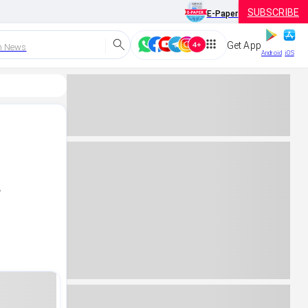
SUBSCRIBE
E-Paper
Get App
h News
Android
iOS