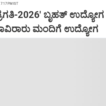
 7:17 PM IST
‌ ಪ್ರಗತಿ-2026' ಬೃಹತ್ ಉದ್ಯೋ
ಸಾವಿರಾರು ಮಂದಿಗೆ ಉದ್ಯೋಗ