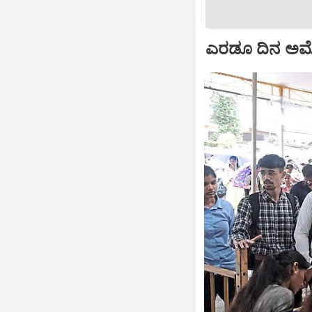
ಎರಡೂ ದಿನ ಅಮೋಘ ಪ