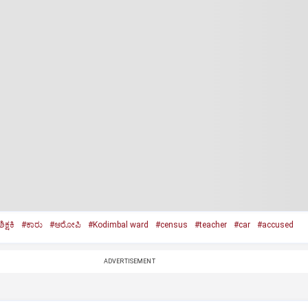
ಿಕ್ಷಕಿ
#ಕಾರು
#ಆರೋಪಿ
#Kodimbal ward
#census
#teacher
#car
#accused
ADVERTISEMENT