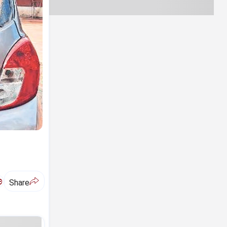
ಅ
Share