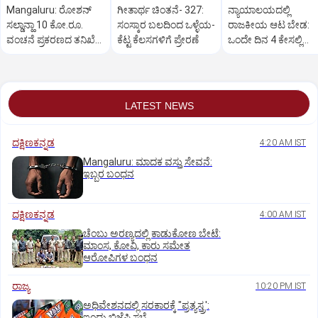
Mangaluru: ರೋಶನ್‌
ಗೀತಾರ್ಥ ಚಿಂತನೆ- 327:
ನ್ಯಾಯಾಲಯದಲ್ಲಿ
ಸಲ್ಡಾನ್ಹಾ 10 ಕೋ.ರೂ.
ಸಂಸ್ಕಾರ ಬಲದಿಂದ ಒಳ್ಳೆಯ-
ರಾಜಕೀಯ ಆಟ ಬೇಡ:
ವಂಚನೆ ಪ್ರಕರಣದ ತನಿಖೆ
ಕೆಟ್ಟ ಕೆಲಸಗಳಿಗೆ ಪ್ರೇರಣೆ
ಒಂದೇ ದಿನ 4 ಕೇಸಲ್ಲಿ
ಸಿಐಡಿಗೆ ವರ್ಗ
ಸುಪ್ರೀಂಕೋರ್ಟ್‌ ಅಭಿಮ
LATEST NEWS
ದಕ್ಷಿಣಕನ್ನಡ
4:20 AM IST
Mangaluru: ಮಾದಕ ವಸ್ತು ಸೇವನೆ:
ಇಬ್ಬರ ಬಂಧನ
ದಕ್ಷಿಣಕನ್ನಡ
4:00 AM IST
ಚೆಂಬು ಅರಣ್ಯದಲ್ಲಿ ಕಾಡುಕೋಣ ಬೇಟೆ:
ಮಾಂಸ, ಕೋವಿ, ಕಾರು ಸಮೇತ
ಆರೋಪಿಗಳ ಬಂಧನ
ರಾಜ್ಯ
10:20 PM IST
ಅಧಿವೇಶನದಲ್ಲಿ ಸರಕಾರಕ್ಕೆ "ಪ್ರತ್ಯಸ್ತ್ರ':
ಇಂದು ಬಿಜೆಪಿ ಸಭೆ