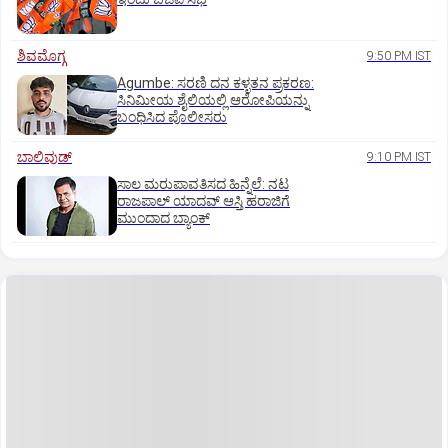
ಶಿವಮೊಗ್ಗ
9:50 PM IST
Agumbe: ಸರಣಿ ದನ ಕಳ್ಳತನ ಪ್ರಕರಣ:
ಸಿನಿಮೀಯ ಶೈಲಿಯಲ್ಲಿ ಆರೋಪಿಯನ್ನು
ಬಂಧಿಸಿದ ಪೊಲೀಸರು
ಬಾಲಿವುಡ್‌
9:10 PM IST
ಸಾಲ ಮರುಪಾವತಿಸದ ಹಿನ್ನೆಲೆ: ನಟ
ರಾಜಪಾಲ್ ಯಾದವ್‌ ಆಸ್ತಿ ಹರಾಜಿಗೆ
ಮುಂದಾದ ಬ್ಯಾಂಕ್