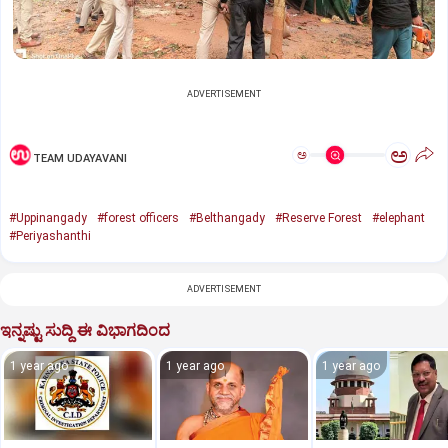
ADVERTISEMENT
ಅ
ಅ
TEAM UDAYAVANI
#Uppinangady
#forest officers
#Belthangady
#Reserve Forest
#elephant
#Periyashanthi
ADVERTISEMENT
ಇನ್ನಷ್ಟು ಸುದ್ದಿ ಈ ವಿಭಾಗದಿಂದ
1 year ago
1 year ago
1 year ago