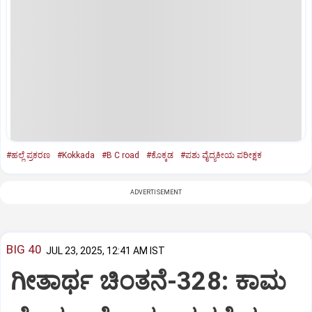
#ಹಲ್ಲೆ ಪ್ರಕರಣ
#Kokkada
#B C road
#ಕೊಕ್ಕಡ
#ಪಶು ವೈದ್ಯಕೀಯ ಪರೀಕ್ಷಕ
ADVERTISEMENT
BIG 40
JUL 23, 2025, 12:41 AM IST
ಗೀತಾರ್ಥ ಚಿಂತನೆ-328: ಕಾಮ