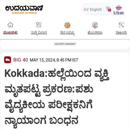
UV
English
E-Paper
ಮುಖಪುಟ
ಸುದ್ದಿ ವಿಭಾಗ
ದಿನ ಭವಿಷ್ಯ
ಹೊಂಗಿರಣ
Search
ADVERTISEMENT
BIG 40
MAY 15, 2024, 8:45 PM IST
Kokkada:ಹಲ್ಲೆಯಿಂದ ವ್ಯಕ್ತಿ
ಮೃತಪಟ್ಟ ಪ್ರಕರಣ:ಪಶು
ವೈದ್ಯಕೀಯ ಪರೀಕ್ಷಕನಿಗೆ
ನ್ಯಾಯಾಂಗ ಬಂಧನ