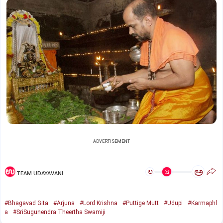
ADVERTISEMENT
ಅ
ಅ
TEAM UDAYAVANI
#Bhagavad Gita
#Arjuna
#Lord Krishna
#Puttige Mutt
#Udupi
#Karmaphl
a
#SriSugunendra Theertha Swamiji