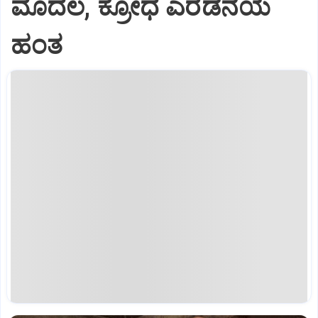
ಮೊದಲ, ಕ್ರೋಧ ಎರಡನೆಯ
ಹಂತ