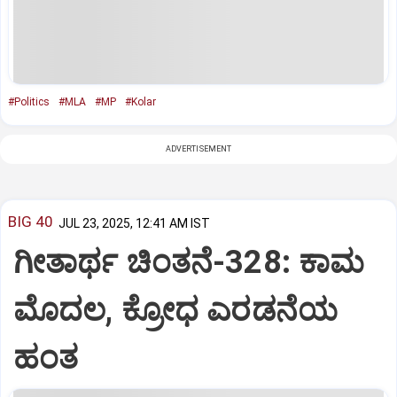
#Politics
#MLA
#MP
#Kolar
ADVERTISEMENT
BIG 40
JUL 23, 2025, 12:41 AM IST
ಗೀತಾರ್ಥ ಚಿಂತನೆ-328: ಕಾಮ
ಮೊದಲ, ಕ್ರೋಧ ಎರಡನೆಯ
ಹಂತ