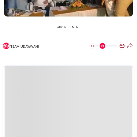
ADVERTISEMENT
ಅ
ಅ
TEAM UDAYAVANI