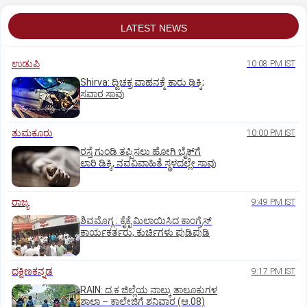
LATEST NEWS
ಉಡುಪಿ
10:08 PM IST
Shirva: ದ್ವಿಚಕ್ರ ವಾಹನಕ್ಕೆ ಕಾರು ಢಿಕ್ಕಿ;
ಸವಾರ ಸಾವು
ತುಮಕೂರು
10:00 PM IST
ರಸ್ತೆ ಗುಂಡಿ ತಪ್ಪಿಸಲು ಹೋಗಿ ಬೈಕ್‌ಗೆ
ಲಾರಿ ಡಿಕ್ಕಿ, ನವವಿವಾಹಿತೆ ಸ್ಥಳದಲ್ಲೇ ಸಾವು
ರಾಜ್ಯ
9:49 PM IST
ಶಿವಮೊಗ್ಗ : ಕೈಕೈ ಮಿಲಾಯಿಸಿದ ಕಾಂಗ್ರೆಸ್
ಕಾರ್ಯಕರ್ತರು, ಕುರ್ಚಿಗಳು ಪುಡಿಪುಡಿ
ದಕ್ಷಿಣಕನ್ನಡ
9:17 PM IST
RAIN: ದ.ಕ ಜಿಲ್ಲೆಯ ನಾಲ್ಕು ತಾಲೂಕುಗಳ
ಶಾಲಾ – ಕಾಲೇಜಿಗೆ ಶನಿವಾರ (ಆ.08)