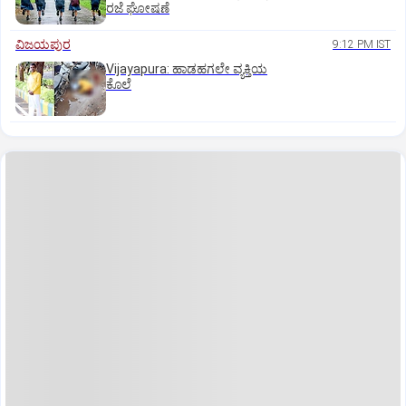
ರಜೆ ಘೋಷಣೆ
ವಿಜಯಪುರ
9:12 PM IST
Vijayapura: ಹಾಡಹಗಲೇ ವ್ಯಕ್ತಿಯ
ಕೊಲೆ