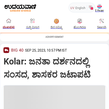
UV
English
E-Paper
ಮುಖಪುಟ
ಸುದ್ದಿ ವಿಭಾಗ
ದಿನ ಭವಿಷ್ಯ
ಹೊಂಗಿರಣ
Search
ADVERTISEMENT
BIG 40
SEP 25, 2023, 10:57 PM IST
Kolar: ಜನತಾ ದರ್ಶನದಲ್ಲಿ
ಸಂಸದ, ಶಾಸಕರ ಜಟಾಪಟಿ