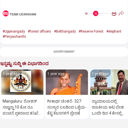
ಅ
ಅ
TEAM UDAYAVANI
#Uppinangady
#forest officers
#Belthangady
#Reserve Forest
#elephant
#Periyashanthi
ADVERTISEMENT
ಇನ್ನಷ್ಟು ಸುದ್ದಿ ಈ ವಿಭಾಗದಿಂದ
1 year ago
1 year ago
1 year ago
Mangaluru: ರೋಶನ್‌
ಗೀತಾರ್ಥ ಚಿಂತನೆ- 327:
ನ್ಯಾಯಾಲಯದಲ್ಲಿ
ಸಲ್ಡಾನ್ಹಾ 10 ಕೋ.ರೂ.
ಸಂಸ್ಕಾರ ಬಲದಿಂದ ಒಳ್ಳೆಯ-
ರಾಜಕೀಯ ಆಟ ಬೇಡ:
ವಂಚನೆ ಪ್ರಕರಣದ ತನಿಖೆ
ಕೆಟ್ಟ ಕೆಲಸಗಳಿಗೆ ಪ್ರೇರಣೆ
ಒಂದೇ ದಿನ 4 ಕೇಸಲ್ಲಿ
ಸಿಐಡಿಗೆ ವರ್ಗ
ಸುಪ್ರೀಂಕೋರ್ಟ್‌ ಅಭಿಮ