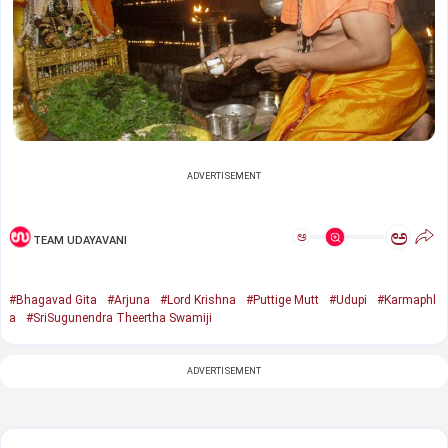
ADVERTISEMENT
ಅ
ಅ
TEAM UDAYAVANI
#Bhagavad Gita
#Arjuna
#Lord Krishna
#Puttige Mutt
#Udupi
#Karmaphl
a
#SriSugunendra Theertha Swamiji
ADVERTISEMENT