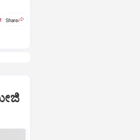
ಅ
Share
ಮೀಜಿ