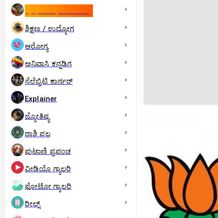
ಇಸ್ರೇಲ್- ಇರಾನ್‌ ಯುದ್ಧ
ಶಿಕ್ಷಣ / ಉದ್ಯೋಗ
ಆರೋಗ್ಯ
ಅನಿವಾಸಿ ಕನ್ನಡಿಗ
ಸೆಲೆಬ್ರಿಟಿ ಕಾರ್ನರ್‌
Explainer
ಜ್ಯೋತಿಷ್ಯ
ರಾಶಿ ಫಲ
ಪುಟಾಣಿ ಪ್ರಪಂಚ
ವೀಡಿಯೊ ಗ್ಯಾಲರಿ
ಫೋಟೋ ಗ್ಯಾಲರಿ
ರೀಲ್ಸ್