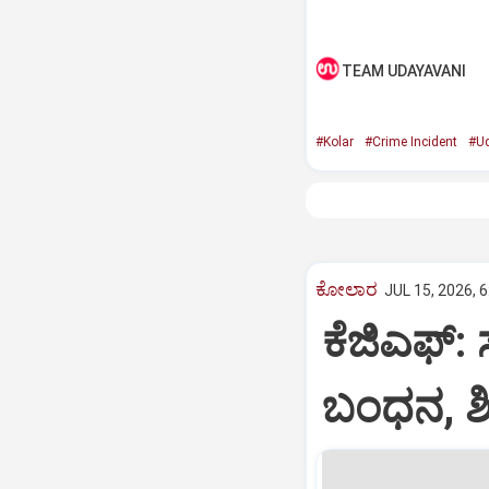
TEAM UDAYAVANI
#Kolar
#Crime Incident
#Ud
ಕೋಲಾರ
JUL 15, 2026, 
ಕೆಜಿಎಫ್‌
ಬಂಧನ, ಶಿ