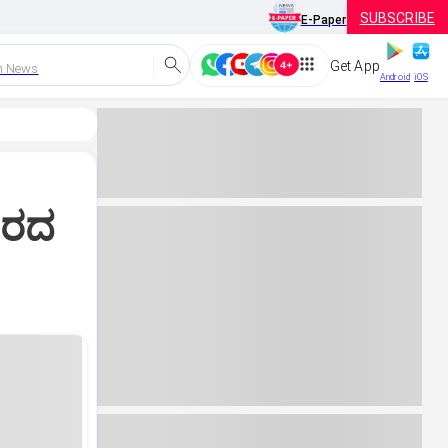
SUBSCRIBE
E-Paper
Get App
h News
Android
iOS
ಾರದ