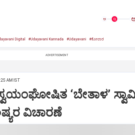
ಅ
ayavani Digital
#Udayavani Kannada
#Udayavani
#ಕೋಲಾರ
ADVERTISEMENT
6:25 AM IST
: ಸ್ವಯಂಘೋಷಿತ ‘ಬೇತಾಳ’ ಸ್ವಾ
ಷ್ಯರ ವಿಚಾರಣೆ