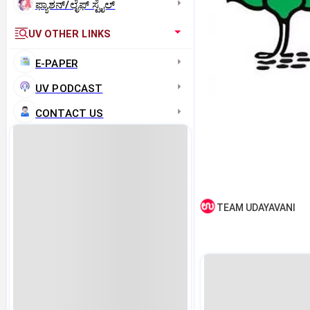
ಫ್ಯಾಶನ್/ಲೈಫ್‌ ಸ್ಟೈಲ್
UV OTHER LINKS
E-PAPER
UV PODCAST
CONTACT US
TEAM UDAYAVANI