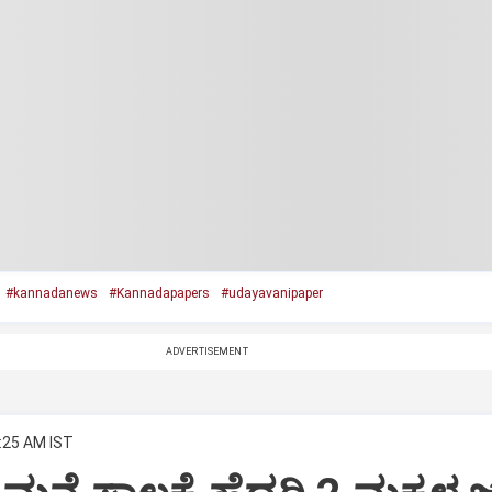
#kannadanews
#Kannadapapers
#udayavanipaper
ADVERTISEMENT
2:25 AM IST