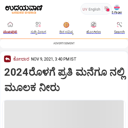
UV
English
E-Paper
ಮುಖಪುಟ
ಸುದ್ದಿ ವಿಭಾಗ
ದಿನ ಭವಿಷ್ಯ
ಹೊಂಗಿರಣ
Search
ADVERTISEMENT
ಕೋಲಾರ
NOV 9, 2021, 3:40 PM IST
2024ರೊಳಗೆ ಪ್ರತಿ ಮನೆಗೂ ನಲ್ಲಿ
ಮೂಲಕ ನೀರು