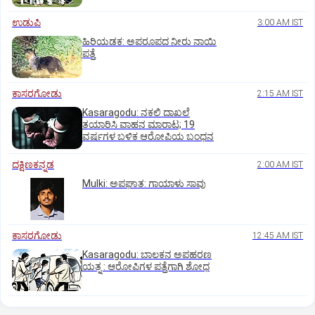
ಉಡುಪಿ
3:00 AM IST
ಹಿರಿಯಡಕ: ಅಪರೂಪದ ನೀರು ನಾಯಿ
ಪತ್ತೆ
ಕಾಸರಗೋಡು
2:15 AM IST
Kasaragodu: ನಕಲಿ ದಾಖಲೆ
ತಯಾರಿಸಿ ವಾಹನ ಮಾರಾಟ; 19
ವರ್ಷಗಳ ಬಳಿಕ ಆರೋಪಿಯ ಬಂಧನ
ದಕ್ಷಿಣಕನ್ನಡ
2:00 AM IST
Mulki: ಅಪಘಾತ: ಗಾಯಾಳು ಸಾವು
ಕಾಸರಗೋಡು
12:45 AM IST
Kasaragodu: ಬಾಲಕನ ಅಪಹರಣ
ಯತ್ನ : ಆರೋಪಿಗಳ ಪತ್ತೆಗಾಗಿ ಶೋಧ