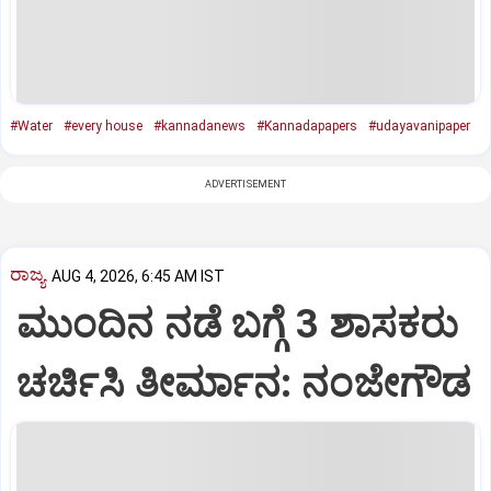
#Water
#every house
#kannadanews
#Kannadapapers
#udayavanipaper
ADVERTISEMENT
ರಾಜ್ಯ
AUG 4, 2026, 6:45 AM IST
ಮುಂದಿನ ನಡೆ ಬಗ್ಗೆ 3 ಶಾಸಕರು
ಚರ್ಚಿಸಿ ತೀರ್ಮಾನ: ನಂಜೇಗೌಡ