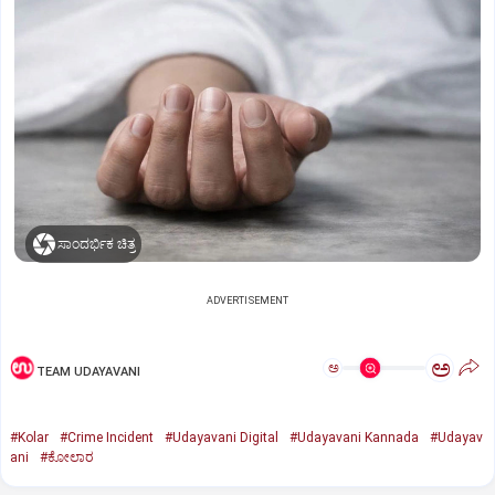
ಸಾಂದರ್ಭಿಕ ಚಿತ್ರ
ADVERTISEMENT
ಅ
ಅ
TEAM UDAYAVANI
#Kolar
#Crime Incident
#Udayavani Digital
#Udayavani Kannada
#Udayav
ani
#ಕೋಲಾರ