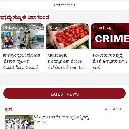
ADVERTISEMENT
ಇನ್ನಷ್ಟು ಸುದ್ದಿ ಈ ವಿಭಾಗದಿಂದ
24 days ago
28 days ago
1 month ago
ಕೆಜಿಎಫ್‌: ಸ್ವಯಂಘೋಷಿತ
Mulabagilu:
ಕೋಲಾರ: 70ರ ವೃದ್ಧೆ
‘ಬೇತಾಳ’ ಸ್ವಾಮೀಜಿ
ಟೊಮ್ಯಾಟೋಗೆ ಬೆಂಬಲ
ಮೇಲೆ ಅತ್ಯಾಚಾರ ಎಸಗಿ
ಬಂಧನ, ಶಿಷ್ಯರ ವಿಚಾರಣೆ
ಬೆಲೆ ಘೋಷಣೆಗೆ ಆಗ್ರಹಿಸಿ
ಕೊಲೆ
ಪ್ರತಿಭಟನೆ
LATEST NEWS
ಕ್ರೀಡೆ
4:00 AM IST
54 ರನ್‌ಗೆ ಆಲೌಟ್‌: ಬಾಂಗ್ಲಾಕ್ಕೆ ಇನ್ನಿಂಗ್ಸ್‌
ಸೋಲು