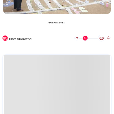
ADVERTISEMENT
ಅ
ಅ
TEAM UDAYAVANI