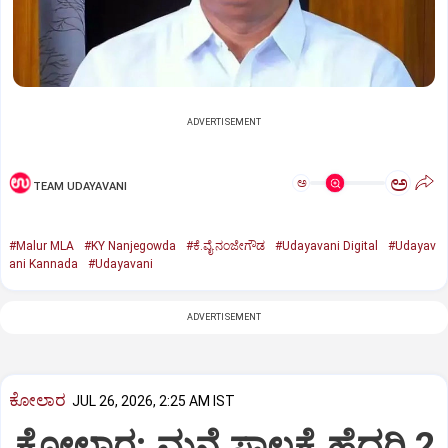
ADVERTISEMENT
ಅ
ಅ
TEAM UDAYAVANI
#Malur MLA
#KY Nanjegowda
#ಕೆ.ವೈ.ನಂಜೇಗೌಡ
#Udayavani Digital
#Udayav
ani Kannada
#Udayavani
ADVERTISEMENT
ಕೋಲಾರ
JUL 26, 2026, 2:25 AM IST
ಕೋಲಾರ: ಮನೆ ಸಾಲಕ್ಕೆ ಹೆದರಿ 2