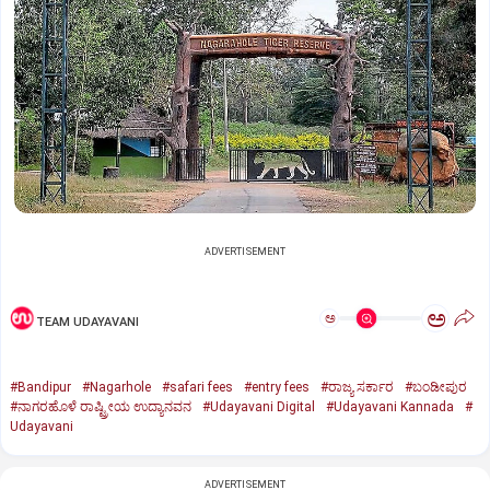
ADVERTISEMENT
ಅ
ಅ
TEAM UDAYAVANI
#Bandipur
#Nagarhole
#safari fees
#entry fees
#ರಾಜ್ಯ ಸರ್ಕಾರ
#ಬಂಡೀಪುರ
#ನಾಗರಹೊಳೆ ರಾಷ್ಟ್ರೀಯ ಉದ್ಯಾನವನ
#Udayavani Digital
#Udayavani Kannada
#
Udayavani
ADVERTISEMENT