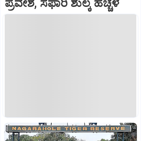
ಪ್ರವೇಶ, ಸಫಾರಿ ಶುಲ್ಕ ಹೆಚ್ಚಳ