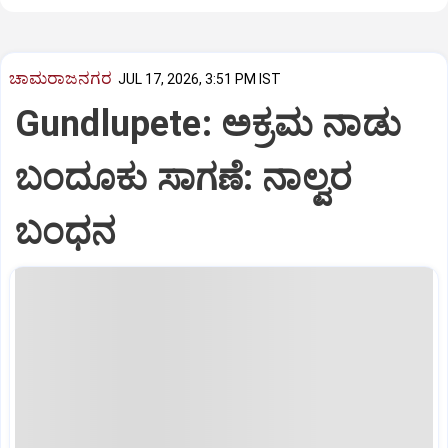
ಚಾಮರಾಜನಗರ
JUL 17, 2026, 3:51 PM IST
Gundlupete: ಅಕ್ರಮ ನಾಡು
ಬಂದೂಕು ಸಾಗಣೆ: ನಾಲ್ವರ
ಬಂಧನ