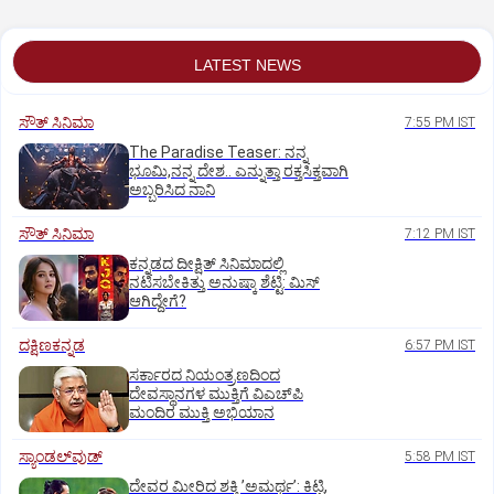
LATEST NEWS
ಸೌತ್‌ ಸಿನಿಮಾ
7:55 PM IST
The Paradise Teaser: ನನ್ನ
ಭೂಮಿ,ನನ್ನ ದೇಶ.. ಎನ್ನುತ್ತಾ ರಕ್ತಸಿಕ್ತವಾಗಿ
ಅಬ್ಬರಿಸಿದ ನಾನಿ
ಸೌತ್‌ ಸಿನಿಮಾ
7:12 PM IST
ಕನ್ನಡದ ದೀಕ್ಷಿತ್‌ ಸಿನಿಮಾದಲ್ಲಿ
ನಟಿಸಬೇಕಿತ್ತು ಅನುಷ್ಕಾ ಶೆಟ್ಟಿ: ಮಿಸ್‌
ಆಗಿದ್ದೇಗೆ?
ದಕ್ಷಿಣಕನ್ನಡ
6:57 PM IST
ಸರ್ಕಾರದ ನಿಯಂತ್ರಣದಿಂದ
ದೇವಸ್ಥಾನಗಳ ಮುಕ್ತಿಗೆ ವಿಎಚ್‌ಪಿ
ಮಂದಿರ ಮುಕ್ತಿ ಅಭಿಯಾನ
ಸ್ಯಾಂಡಲ್‌ವುಡ್‌
5:58 PM IST
ದೇವರ ಮೀರಿದ ಶಕ್ತಿ ʼಅಮರ್ಥʼ: ಕಿಟ್ಟಿ,