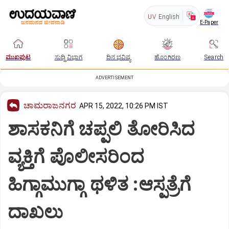
UV
English
E-Paper
ಮುಖಪುಟ
ಸುದ್ದಿ ವಿಭಾಗ
ದಿನ ಭವಿಷ್ಯ
ಹೊಂಗಿರಣ
Search
ADVERTISEMENT
ಚಾಮರಾಜನಗರ
APR 15, 2022, 10:26 PM IST
ಶಾಸಕನಿಗೆ ಚಪ್ಪಲಿ ತೋರಿಸಿದ
ವ್ಯಕ್ತಿಗೆ ಪೊಲೀಸರಿಂದ
ಹಿಗ್ಗಾಮುಗ್ಗಾ ಥಳಿತ :ಆಸ್ಪತ್ರೆಗೆ
ದಾಖಲು