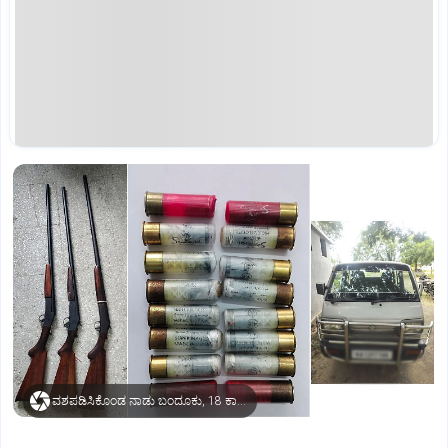
ವಶಪಡಿಸಿಕೊಂಡ ನಾಡು ಬಂದೂಕು, 18 ಕಾರ್ಟ್ರಿಜ್‌ ಗುಂಡುಗಳು, ಓಮ್ನಿ