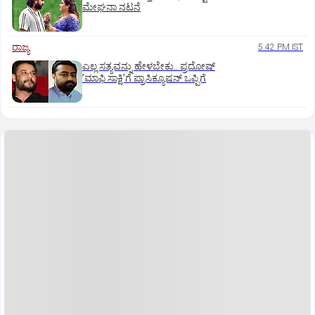
ಮೇಘನಾ ನಟನೆ
ರಾಜ್ಯ
5:42 PM IST
ಎಲ್ಲ ಸತ್ಯವನ್ನು ಹೇಳಬೇಕು.. ಪ್ರದೋಷ್‌
ʼಮಾಫಿ ಸಾಕ್ಷಿʼಗೆ ಪ್ರಾಸಿಕ್ಯೂಷನ್ ಒಪ್ಪಿಗೆ