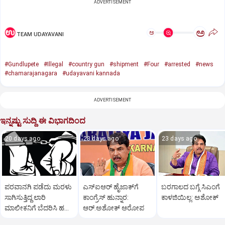
ADVERTISEMENT
ಅ
ಅ
TEAM UDAYAVANI
#Gundlupete
#Illegal
#country gun
#shipment
#Four
#arrested
#news
#chamarajanagara
#udayavani kannada
ADVERTISEMENT
ಇನ್ನಷ್ಟು ಸುದ್ದಿ ಈ ವಿಭಾಗದಿಂದ
20 days ago
23 days ago
23 days ago
ಪರವಾನಗಿ ಪಡೆದು ಮರಳು
ಎಸ್‌ಐಆರ್‌ ಹೈಜಾಕ್‌ಗೆ
ಬರಗಾಲದ ಬಗ್ಗೆ ಸಿಎಂಗೆ
ಸಾಗಿಸುತ್ತಿದ್ದ ಲಾರಿ
ಕಾಂಗ್ರೆಸ್‌ ಹುನ್ನಾರ:
ಕಾಳಜಿಯಿಲ್ಲ: ಅಶೋಕ್
ಮಾಲೀಕನಿಗೆ ಬೆದರಿಸಿ ಹಣ
ಆರ್‌.ಅಶೋಕ್‌ ಆರೋಪ
ವಸೂಲಿ; ಮೂವರು ಅರೆಸ್ಟ್