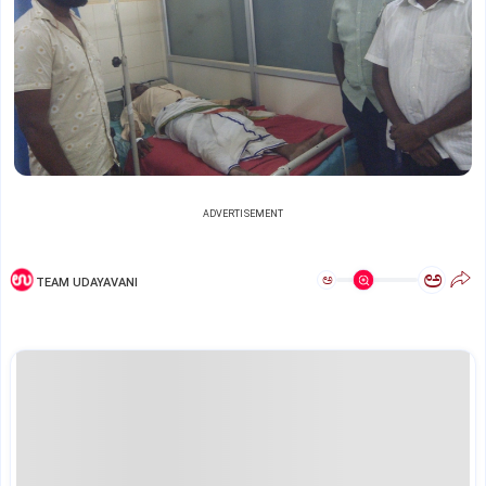
ADVERTISEMENT
ಅ
ಅ
TEAM UDAYAVANI