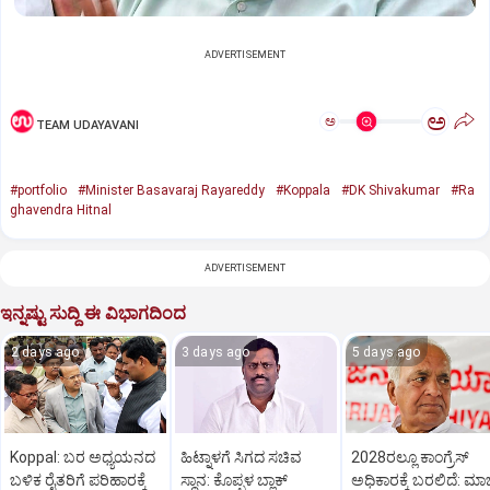
ADVERTISEMENT
ಅ
ಅ
TEAM UDAYAVANI
#portfolio
#Minister Basavaraj Rayareddy
#Koppala
#DK Shivakumar
#Ra
ghavendra Hitnal
ADVERTISEMENT
ಇನ್ನಷ್ಟು ಸುದ್ದಿ ಈ ವಿಭಾಗದಿಂದ
2 days ago
3 days ago
5 days ago
Koppal: ಬರ ಅಧ್ಯಯನದ
ಹಿಟ್ನಾಳಗೆ ಸಿಗದ ಸಚಿವ
2028ರಲ್ಲೂ ಕಾಂಗ್ರೆಸ್
ಬಳಿಕ ರೈತರಿಗೆ ಪರಿಹಾರಕ್ಕೆ
ಸ್ಥಾನ: ಕೊಪ್ಪಳ ಬ್ಲಾಕ್
ಅಧಿಕಾರಕ್ಕೆ ಬರಲಿದೆ: ಮಾ