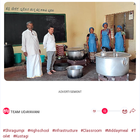
ADVERTISEMENT
ಅ
ಅ
TEAM UDAYAVANI
#Shiragumpi
#Highschool
#Infrastructure
#Classroom
#Middaymeal
#T
oilet
#Kustagi