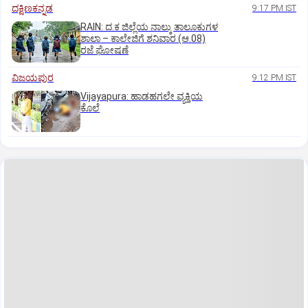
ದಕ್ಷಿಣಕನ್ನಡ
9:17 PM IST
RAIN: ದ.ಕ ಜಿಲ್ಲೆಯ ನಾಲ್ಕು ತಾಲೂಕುಗಳ
ಶಾಲಾ – ಕಾಲೇಜಿಗೆ ಶನಿವಾರ (ಆ.08)
ರಜೆ ಘೋಷಣೆ
ವಿಜಯಪುರ
9:12 PM IST
Vijayapura: ಹಾಡಹಗಲೇ ವ್ಯಕ್ತಿಯ
ಕೊಲೆ