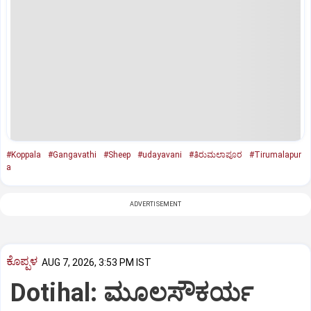
#Koppala
#Gangavathi
#Sheep
#udayavani
#ತಿರುಮಲಾಪೂರ
#Tirumalapur
a
ADVERTISEMENT
ಕೊಪ್ಪಳ
AUG 7, 2026, 3:53 PM IST
Dotihal: ಮೂಲಸೌಕರ್ಯ