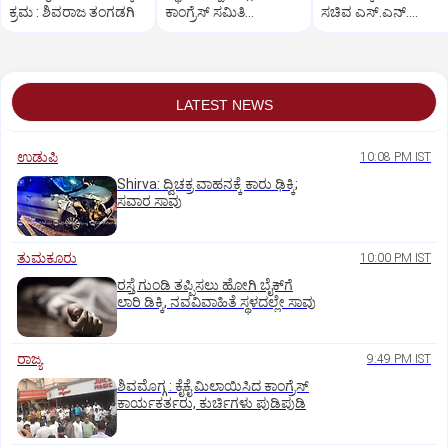
ಕ್ರಮ : ಶಿವರಾಜ ತಂಗಡಗಿ
ಕಾಂಗ್ರೆಸ್ ಸಮಿತಿ
ಸಚಿವ ಎಸ್.ಎನ್.
ಪದಾಧಿಕಾರಿಗಳ ರಾಜೀನಾಮೆ
ಬೋಸರಾಜು
LATEST NEWS
ಉಡುಪಿ
10:08 PM IST
Shirva: ದ್ವಿಚಕ್ರ ವಾಹನಕ್ಕೆ ಕಾರು ಢಿಕ್ಕಿ;
ಸವಾರ ಸಾವು
ತುಮಕೂರು
10:00 PM IST
ರಸ್ತೆ ಗುಂಡಿ ತಪ್ಪಿಸಲು ಹೋಗಿ ಬೈಕ್‌ಗೆ
ಲಾರಿ ಡಿಕ್ಕಿ, ನವವಿವಾಹಿತೆ ಸ್ಥಳದಲ್ಲೇ ಸಾವು
ರಾಜ್ಯ
9:49 PM IST
ಶಿವಮೊಗ್ಗ : ಕೈಕೈ ಮಿಲಾಯಿಸಿದ ಕಾಂಗ್ರೆಸ್
ಕಾರ್ಯಕರ್ತರು, ಕುರ್ಚಿಗಳು ಪುಡಿಪುಡಿ