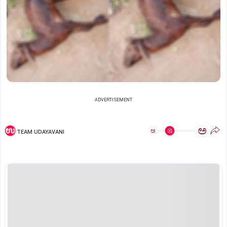
ADVERTISEMENT
ಅ
ಅ
TEAM UDAYAVANI