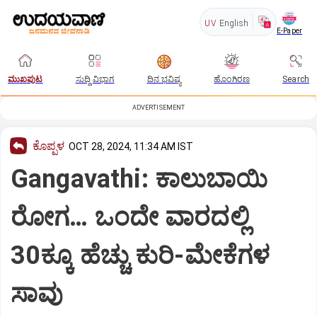
UV
English
E-Paper
ಮುಖಪುಟ
ಸುದ್ದಿ ವಿಭಾಗ
ದಿನ ಭವಿಷ್ಯ
ಹೊಂಗಿರಣ
Search
ADVERTISEMENT
ಕೊಪ್ಪಳ
OCT 28, 2024, 11:34 AM IST
Gangavathi: ಕಾಲುಬಾಯಿ
ರೋಗ… ಒಂದೇ ವಾರದಲ್ಲಿ
30ಕ್ಕೂ ಹೆಚ್ಚು ಕುರಿ-ಮೇಕೆಗಳ
ಸಾವು