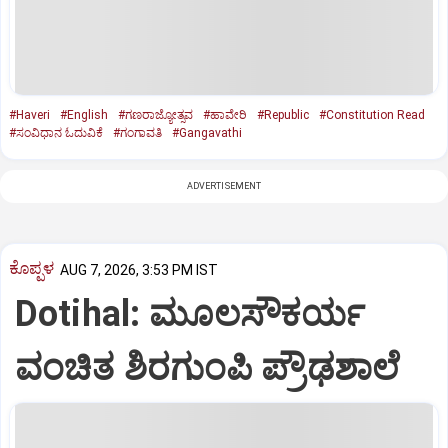
#Haveri
#English
#ಗಣರಾಜ್ಯೋತ್ಸವ
#ಹಾವೇರಿ
#Republic
#Constitution Read
#ಸಂವಿಧಾನ ಓದುವಿಕೆ
#ಗಂಗಾವತಿ
#Gangavathi
ADVERTISEMENT
ಕೊಪ್ಪಳ
AUG 7, 2026, 3:53 PM IST
Dotihal: ಮೂಲಸೌಕರ್ಯ
ವಂಚಿತ ಶಿರಗುಂಪಿ ಪ್ರೌಢಶಾಲೆ