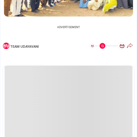
ADVERTISEMENT
ಅ
ಅ
TEAM UDAYAVANI