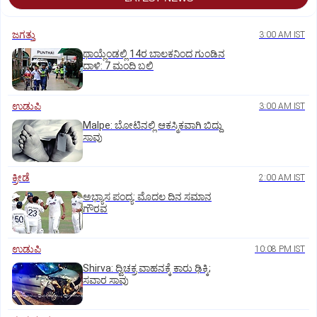
ಜಗತ್ತು
3:00 AM IST
ಥಾಯ್ಲೆಂಡಲ್ಲಿ 14ರ ಬಾಲಕನಿಂದ ಗುಂಡಿನ
ದಾಳಿ: 7 ಮಂದಿ ಬಲಿ
ಉಡುಪಿ
3:00 AM IST
Malpe: ಬೋಟಿನಲ್ಲಿ ಆಕಸ್ಮಿಕವಾಗಿ ಬಿದ್ದು
ಸಾವು
ಕ್ರೀಡೆ
2:00 AM IST
ಅಭ್ಯಾಸ ಪಂದ್ಯ: ಮೊದಲ ದಿನ ಸಮಾನ
ಗೌರವ
ಉಡುಪಿ
10:08 PM IST
Shirva: ದ್ವಿಚಕ್ರ ವಾಹನಕ್ಕೆ ಕಾರು ಢಿಕ್ಕಿ;
ಸವಾರ ಸಾವು