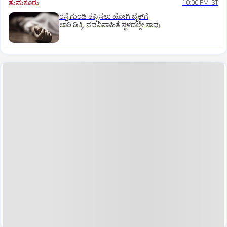
ತುಮಕೂರು
10:00 PM IST
ರಸ್ತೆ ಗುಂಡಿ ತಪ್ಪಿಸಲು ಹೋಗಿ ಬೈಕ್‌ಗೆ
ಲಾರಿ ಡಿಕ್ಕಿ, ನವವಿವಾಹಿತೆ ಸ್ಥಳದಲ್ಲೇ ಸಾವು