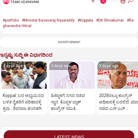
ಅ
ಅ
TEAM UDAYAVANI
#portfolio
#Minister Basavaraj Rayareddy
#Koppala
#DK Shivakumar
#Ra
ghavendra Hitnal
ADVERTISEMENT
ಇನ್ನಷ್ಟು ಸುದ್ದಿ ಈ ವಿಭಾಗದಿಂದ
2 days ago
3 days ago
5 days ago
Koppal: ಬರ ಅಧ್ಯಯನದ
ಹಿಟ್ನಾಳಗೆ ಸಿಗದ ಸಚಿವ
2028ರಲ್ಲೂ ಕಾಂಗ್ರೆಸ್
ಬಳಿಕ ರೈತರಿಗೆ ಪರಿಹಾರಕ್ಕೆ
ಸ್ಥಾನ: ಕೊಪ್ಪಳ ಬ್ಲಾಕ್
ಅಧಿಕಾರಕ್ಕೆ ಬರಲಿದೆ: ಮಾ
ಕ್ರಮ : ಶಿವರಾಜ ತಂಗಡಗಿ
ಕಾಂಗ್ರೆಸ್ ಸಮಿತಿ
ಸಚಿವ ಎಸ್.ಎನ್.
ಪದಾಧಿಕಾರಿಗಳ ರಾಜೀನಾಮೆ
ಬೋಸರಾಜು
LATEST NEWS