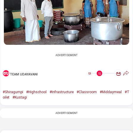
ADVERTISEMENT
ಅ
ಅ
TEAM UDAYAVANI
#Shiragumpi
#Highschool
#Infrastructure
#Classroom
#Middaymeal
#T
oilet
#Kustagi
ADVERTISEMENT