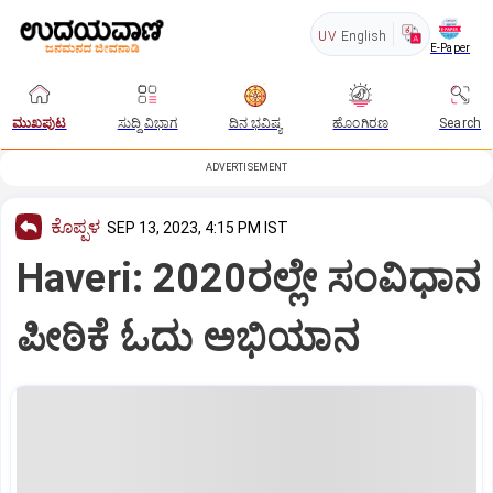
UV
English
E-Paper
ಮುಖಪುಟ
ಸುದ್ದಿ ವಿಭಾಗ
ದಿನ ಭವಿಷ್ಯ
ಹೊಂಗಿರಣ
Search
ADVERTISEMENT
ಕೊಪ್ಪಳ
SEP 13, 2023, 4:15 PM IST
Haveri: 2020ರಲ್ಲೇ ಸಂವಿಧಾನ
ಪೀಠಿಕೆ ಓದು ಅಭಿಯಾನ