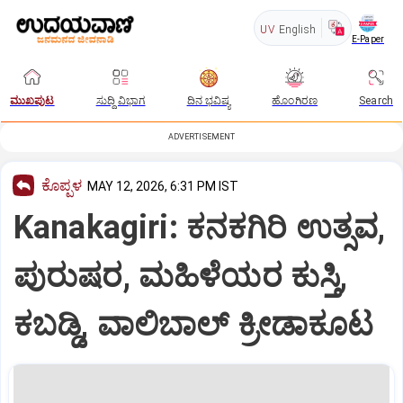
UV
English
E-Paper
ಮುಖಪುಟ
ಸುದ್ದಿ ವಿಭಾಗ
ದಿನ ಭವಿಷ್ಯ
ಹೊಂಗಿರಣ
Search
ADVERTISEMENT
ಕೊಪ್ಪಳ
MAY 12, 2026, 6:31 PM IST
Kanakagiri: ಕನಕಗಿರಿ ಉತ್ಸವ,
ಪುರುಷರ, ಮಹಿಳೆಯರ ಕುಸ್ತಿ,
ಕಬಡ್ಡಿ, ವಾಲಿಬಾಲ್ ಕ್ರೀಡಾಕೂಟ