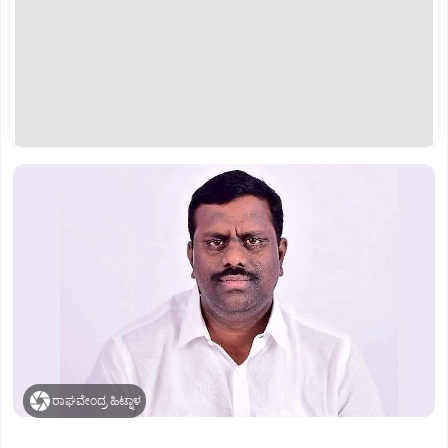
ರಾಘವೇಂದ್ರ ಹಿಟ್ನಾಳ