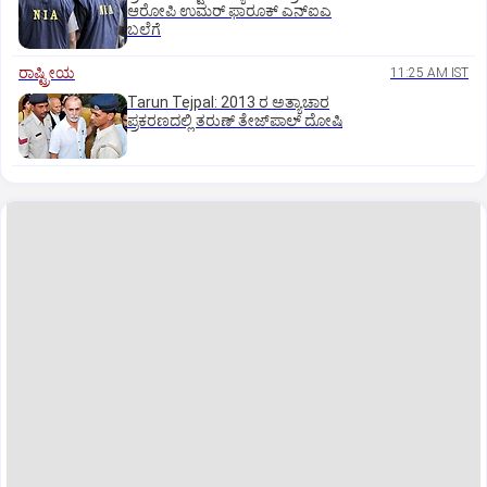
ಆರೋಪಿ ಉಮರ್ ಫಾರೂಕ್ ಎನ್‌ಐಎ
ಬಲೆಗೆ
ರಾಷ್ಟ್ರೀಯ
11:25 AM IST
Tarun Tejpal: 2013 ರ ಅತ್ಯಾಚಾರ
ಪ್ರಕರಣದಲ್ಲಿ ತರುಣ್ ತೇಜ್‌ಪಾಲ್ ದೋಷಿ