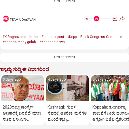
ADVERTISEMENT
ಅ
ಅ
TEAM UDAYAVANI
#K Raghavendra Hitnal
#minister post
#Koppal Block Congress Committee
#Krishna reddy galabi
#Kannada news
ADVERTISEMENT
ಇನ್ನಷ್ಟು ಸುದ್ದಿ ಈ ವಿಭಾಗದಿಂದ
3 days ago
4 days ago
5 days ago
2028ರಲ್ಲೂ ಕಾಂಗ್ರೆಸ್
Kushtagi: 'ಗುರ್ಜಿ'
Koppala: ತುಂಗಭದ್ರಾ
ಅಧಿಕಾರಕ್ಕೆ ಬರಲಿದೆ: ಮಾಜಿ
ನೆಪದಲ್ಲಿ ಅತಿರೇಕ, ಮನೆಗಳ
ಕಾಲುವೆಗೆ ನೀರು ಹರಿಸಲು
ಸಚಿವ ಎಸ್.ಎನ್.
ಮುಂದೆ ತ್ಯಾಜ್ಯ
ಆಗ್ರಹಿಸಿ ಬಿಜೆಪಿ-ರೈತರಿಂದ
ಬೋಸರಾಜು
ಎರಚುತ್ತಿರುವ
ಪಾದಯಾತ್ರೆ