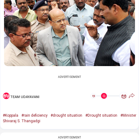
ADVERTISEMENT
ಅ
ಅ
TEAM UDAYAVANI
#Koppala
#rain deficiency
#drought situation
#Drought situation
#Minister
Shivaraj S. Thangadgi
ADVERTISEMENT