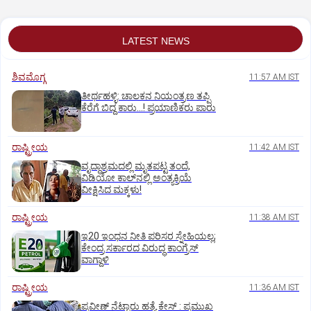
ಕಿಡಿಗೇಡಿಗಳು
LATEST NEWS
ಶಿವಮೊಗ್ಗ
11:57 AM IST
ತೀರ್ಥಹಳ್ಳಿ: ಚಾಲಕನ ನಿಯಂತ್ರಣ ತಪ್ಪಿ
ಕೆರೆಗೆ ಬಿದ್ದ ಕಾರು...! ಪ್ರಯಾಣಿಕರು ಪಾರು
ರಾಷ್ಟ್ರೀಯ
11:42 AM IST
ವೃದ್ಧಾಶ್ರಮದಲ್ಲಿ ಮೃತಪಟ್ಟ ತಂದೆ,
ವಿಡಿಯೋ ಕಾಲ್‌ನಲ್ಲಿ ಅಂತ್ಯಕ್ರಿಯೆ
ವೀಕ್ಷಿಸಿದ ಮಕ್ಕಳು!
ರಾಷ್ಟ್ರೀಯ
11:38 AM IST
ಇ20 ಇಂಧನ ನೀತಿ ಪರಿಸರ ಸ್ನೇಹಿಯಲ್ಲ;
ಕೇಂದ್ರ ಸರ್ಕಾರದ ವಿರುದ್ಧ ಕಾಂಗ್ರೆಸ್‌
ವಾಗ್ದಾಳಿ
ರಾಷ್ಟ್ರೀಯ
11:36 AM IST
ಪ್ರವೀಣ್ ನೆಟ್ಟಾರು ಹತ್ಯೆ ಕೇಸ್ : ಪ್ರಮುಖ