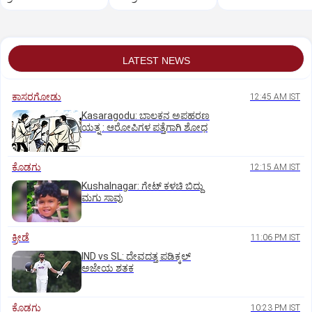
ಪದಾಧಿಕಾರಿಗಳ ರಾಜೀನಾಮೆ
ಬೋಸರಾಜು
LATEST NEWS
ಕಾಸರಗೋಡು
12:45 AM IST
Kasaragodu: ಬಾಲಕನ ಅಪಹರಣ
ಯತ್ನ : ಆರೋಪಿಗಳ ಪತ್ತೆಗಾಗಿ ಶೋಧ
ಕೊಡಗು
12:15 AM IST
Kushalnagar: ಗೇಟ್ ಕಳಚಿ ಬಿದ್ದು
ಮಗು ಸಾವು
ಕ್ರೀಡೆ
11:06 PM IST
IND vs SL: ದೇವದತ್ತ ಪಡಿಕ್ಕಲ್‌
ಅಜೇಯ ಶತಕ
ಕೊಡಗು
10:23 PM IST