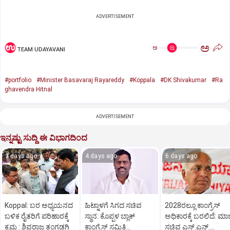
ADVERTISEMENT
ಅ
ಅ
TEAM UDAYAVANI
#portfolio
#Minister Basavaraj Rayareddy
#Koppala
#DK Shivakumar
#Ra
ghavendra Hitnal
ADVERTISEMENT
ಇನ್ನಷ್ಟು ಸುದ್ದಿ ಈ ವಿಭಾಗದಿಂದ
3 days ago
4 days ago
6 days ago
Koppal: ಬರ ಅಧ್ಯಯನದ
ಹಿಟ್ನಾಳಗೆ ಸಿಗದ ಸಚಿವ
2028ರಲ್ಲೂ ಕಾಂಗ್ರೆಸ್
ಬಳಿಕ ರೈತರಿಗೆ ಪರಿಹಾರಕ್ಕೆ
ಸ್ಥಾನ: ಕೊಪ್ಪಳ ಬ್ಲಾಕ್
ಅಧಿಕಾರಕ್ಕೆ ಬರಲಿದೆ: ಮಾ
ಕ್ರಮ : ಶಿವರಾಜ ತಂಗಡಗಿ
ಕಾಂಗ್ರೆಸ್ ಸಮಿತಿ
ಸಚಿವ ಎಸ್.ಎನ್.