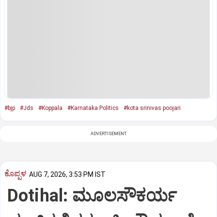
#bjp
#Jds
#Koppala
#Karnataka Politics
#kota srinivas poojari
ADVERTISEMENT
ಕೊಪ್ಪಳ
AUG 7, 2026, 3:53 PM IST
Dotihal: ಮೂಲಸೌಕರ್ಯ