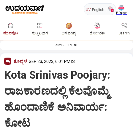
UV
English
E-Paper
ಮುಖಪುಟ
ಸುದ್ದಿ ವಿಭಾಗ
ದಿನ ಭವಿಷ್ಯ
ಹೊಂಗಿರಣ
Search
ADVERTISEMENT
ಕೊಪ್ಪಳ
SEP 23, 2023, 6:01 PM IST
Kota Srinivas Poojary:
ರಾಜಕಾರಣದಲ್ಲಿ ಕೆಲವೊಮ್ಮೆ
ಹೊಂದಾಣಿಕೆ ಅನಿವಾರ್ಯ:
ಕೋಟ