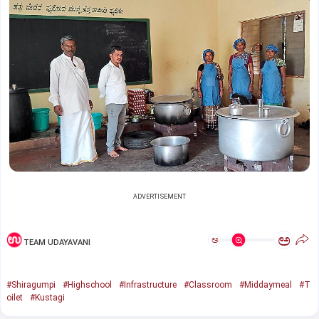
ADVERTISEMENT
ಅ
ಅ
TEAM UDAYAVANI
#Shiragumpi
#Highschool
#Infrastructure
#Classroom
#Middaymeal
#T
oilet
#Kustagi