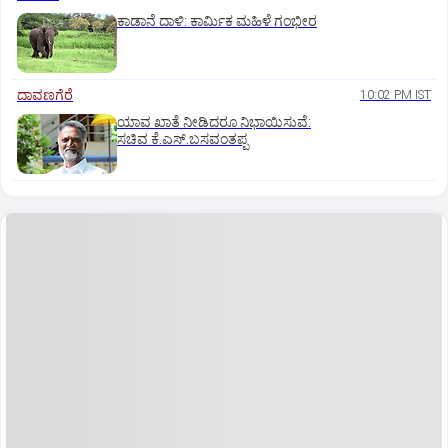
ಕಾಡಾನೆ ದಾಳಿ: ಕಾರ್ಮಿಕ ಮಹಿಳೆ ಗಂಭೀರ
ದಾವಣಗೆರೆ
10:02 PM IST
ಯಾವ ಖಾತೆ ನೀಡಿದರೂ ನಿಭಾಯಿಸುವೆ:
ಸಚಿವ ಕೆ.ಎಸ್.ಬಸವಂತಪ್ಪ