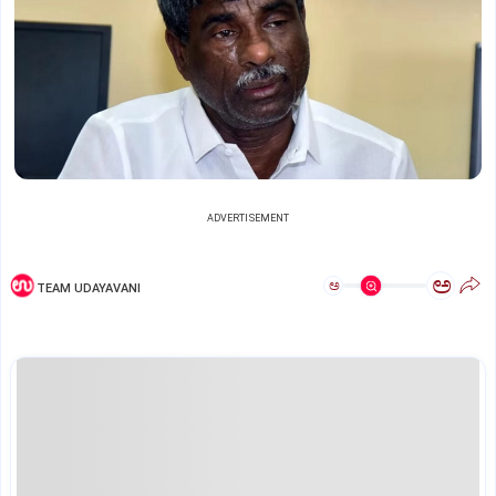
ADVERTISEMENT
ಅ
ಅ
TEAM UDAYAVANI