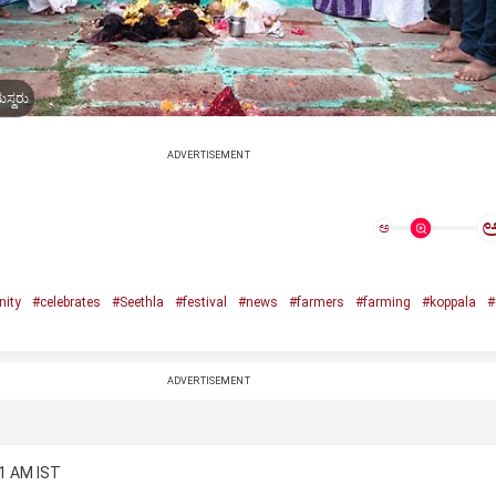
ಮಸ್ಥರು
ADVERTISEMENT
ಅ
ity
#celebrates
#Seethla
#festival
#news
#farmers
#farming
#koppala
#
ADVERTISEMENT
41 AM IST