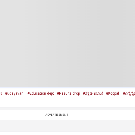
ಷಣ
#udayavani
#Education dept
#Results drop
#ಶಿಕ್ಷಣ ಇಲಾಖೆ
#Koppal
#ಎಸ್ಸೆಸ್ಸೆ
ADVERTISEMENT