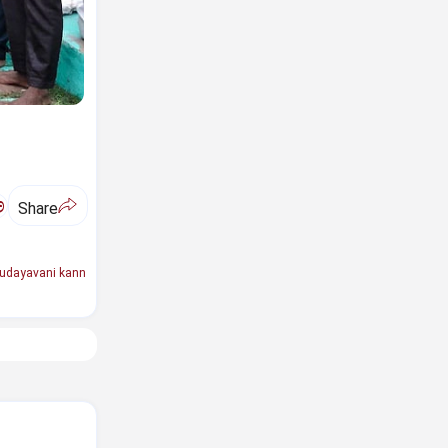
ಅ
Share
udayavani kann