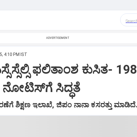
Searc
ADVERTISEMENT
5, 4:10 PM IST
ಸ್ಸೆಸ್ಸೆಲ್ಸಿ ಫಲಿತಾಂಶ ಕುಸಿತ- 198
 ನೋಟಿಸ್‌ಗೆ ಸಿದ್ಧತೆ
ೆಗೆ ಶಿಕ್ಷಣ ಇಲಾಖೆ, ಜಿಪಂ ನಾನಾ ಕಸರತ್ತು ಮಾಡಿದೆ