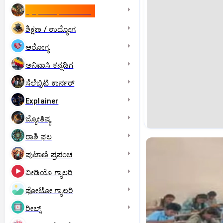
ಇಸ್ರೇಲ್- ಇರಾನ್‌ ಯುದ್ಧ
ಶಿಕ್ಷಣ / ಉದ್ಯೋಗ
ಆರೋಗ್ಯ
ಅನಿವಾಸಿ ಕನ್ನಡಿಗ
ಸೆಲೆಬ್ರಿಟಿ ಕಾರ್ನರ್‌
Explainer
ಜ್ಯೋತಿಷ್ಯ
ರಾಶಿ ಫಲ
ಪುಟಾಣಿ ಪ್ರಪಂಚ
ವೀಡಿಯೊ ಗ್ಯಾಲರಿ
ಫೋಟೋ ಗ್ಯಾಲರಿ
ರೀಲ್ಸ್