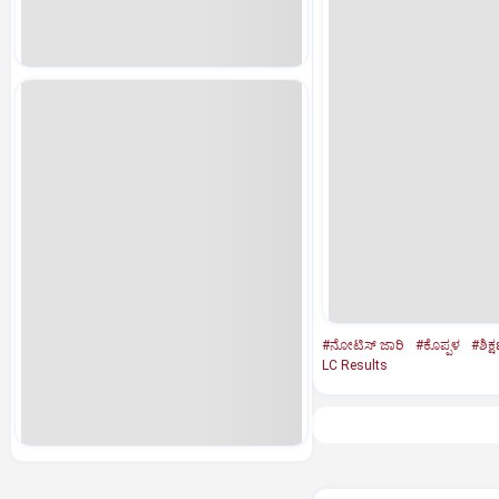
#ನೋಟಿಸ್‌ ಜಾರಿ
#ಕೊಪ್ಪಳ
#ಶಿಕ್
LC Results