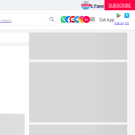
SUBSCRIBE
E-Paper
Get App
h News
Android
iOS
.