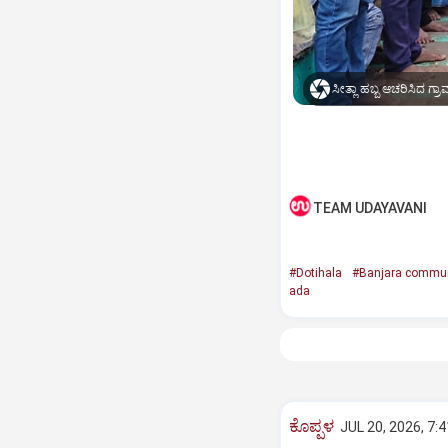
ಸೀತ್ಲಾ ಹಬ್ಬ ಆಚರಿಸಿದ ಗ್ರಾ
TEAM UDAYAVANI
#Dotihala
#Banjara commun
ada
ಕೊಪ್ಪಳ
JUL 20, 2026, 7: