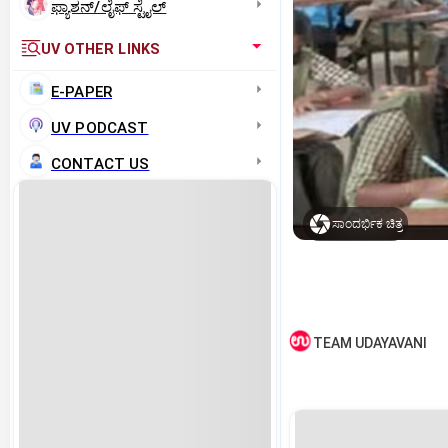
ಫ್ಯಾಶನ್/ಲೈಫ್‌ ಸ್ಟೈಲ್
UV OTHER LINKS
E-PAPER
UV PODCAST
CONTACT US
ಸಾಂದರ್ಭಿಕ ಚಿತ್ರ
TEAM UDAYAVANI