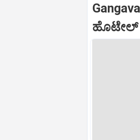
Gangavat
ಹೊಟೇಲ್ 