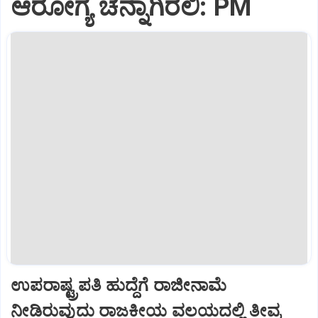
ಆರೋಗ್ಯ ಚೆನ್ನಾಗಿರಲಿ: PM
ಉಪರಾಷ್ಟ್ರಪತಿ ಹುದ್ದೆಗೆ ರಾಜೀನಾಮೆ
ನೀಡಿರುವುದು ರಾಜಕೀಯ ವಲಯದಲ್ಲಿ ತೀವ್ರ