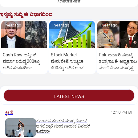
ADVERTISEMENT
ಇನ್ನಷ್ಟು ಸುದ್ದಿ ಈ ವಿಭಾಗದಿಂದ
1 year ago
1 year ago
1 year ago
Cash Row: ಜಸ್ಟೀಸ್‌
Stock Market:
Pak: ಜರ್ದಾರಿ ವಜಾಕ್ಕೆ
ವರ್ಮಾ ವಿರುದ್ಧ 200ಕ್ಕೂ
ಷೇರುಪೇಟೆ ಸೂಚ್ಯಂಕ
ತಂತ್ರಗಾರಿಕೆ- ಅಧ್ಯಕ್ಷಗಾದಿ
ಅಧಿಕ ಸಂಸದರಿಂದ
400ಕ್ಕೂ ಅಧಿಕ ಅಂಕ
ಮೇಲೆ ಸೇನಾ ಮುಖ್ಯಸ್ಥ
ಮಹಾಭಿಯೋಗಕ್ಕೆ
ಜಿಗಿತ-ದಿನಾಂತ್ಯದ
ಮುನೀರ್ ಚಿತ್ತ!
ಕೋರಿಕೆ…
ವಹಿವಾಟು ಅಂತ್ಯ
LATEST NEWS
ಕ್ರೀಡೆ
12:10 PM IST
ಕರ್ನಾಟಕ ತಂಡದ ಮುಖ್ಯ ಕೋಚ್‌
ಆಗಲಿದ್ದಾರೆ ಮಾಜಿ ನಾಯಕ ವಿನಯ್‌
ಕುಮಾರ್