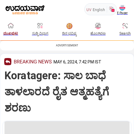
UV
English
E-Paper
ಮುಖಪುಟ
ಸುದ್ದಿ ವಿಭಾಗ
ದಿನ ಭವಿಷ್ಯ
ಹೊಂಗಿರಣ
Search
ADVERTISEMENT
BREAKING NEWS
MAY 6, 2024, 7:42 PM IST
Koratagere: ಸಾಲ ಬಾಧೆ
ತಾಳಲಾರದೆ ರೈತ ಆತ್ಮಹತ್ಯೆಗೆ
ಶರಣು