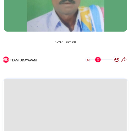
ADVERTISEMENT
ಅ
ಅ
TEAM UDAYAVANI