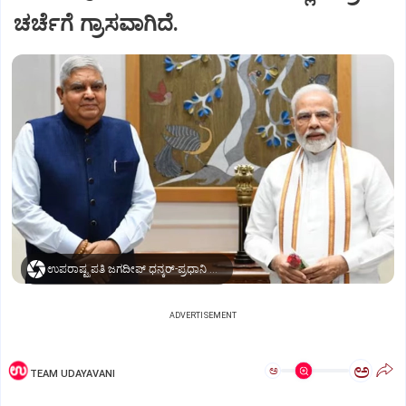
ಚರ್ಚೆಗೆ ಗ್ರಾಸವಾಗಿದೆ.
ಉಪರಾಷ್ಟ್ರಪತಿ ಜಗದೀಪ್‌ ಧನ್ಕರ್-ಪ್ರಧಾನಿ ಮೋದಿ
ADVERTISEMENT
ಅ
ಅ
TEAM UDAYAVANI