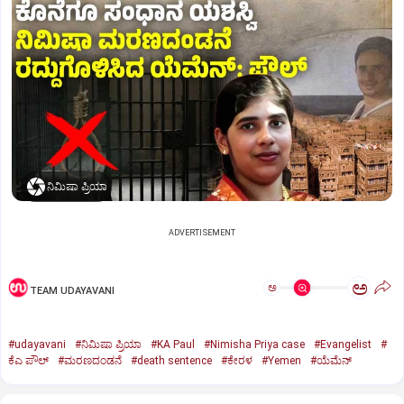
ನಿಮಿಷಾ ಪ್ರಿಯಾ
ADVERTISEMENT
ಅ
ಅ
TEAM UDAYAVANI
#udayavani
#ನಿಮಿಷಾ ಪ್ರಿಯಾ
#KA Paul
#Nimisha Priya case
#Evangelist
#
ಕೆಎ ಪೌಲ್
#ಮರಣದಂಡನೆ
#death sentence
#ಕೇರಳ
#Yemen
#ಯೆಮೆನ್‌