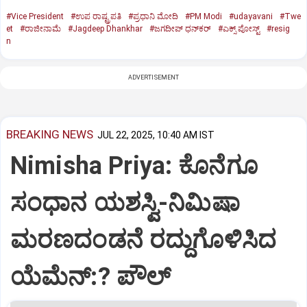
#Vice President
#ಉಪ ರಾಷ್ಟ್ರಪತಿ
#ಪ್ರಧಾನಿ ಮೋದಿ
#PM Modi
#udayavani
#Twe
et
#ರಾಜೀನಾಮೆ
#Jagdeep Dhankhar
#ಜಗದೀಪ್‌ ಧನ್‌ಕರ್‌
#ಎಕ್ಸ್‌ ಪೋಸ್ಟ್
#resig
n
ADVERTISEMENT
BREAKING NEWS
JUL 22, 2025, 10:40 AM IST
Nimisha Priya: ಕೊನೆಗೂ
ಸಂಧಾನ ಯಶಸ್ವಿ-ನಿಮಿಷಾ
ಮರಣದಂಡನೆ ರದ್ದುಗೊಳಿಸಿದ
ಯೆಮೆನ್:? ಪೌಲ್