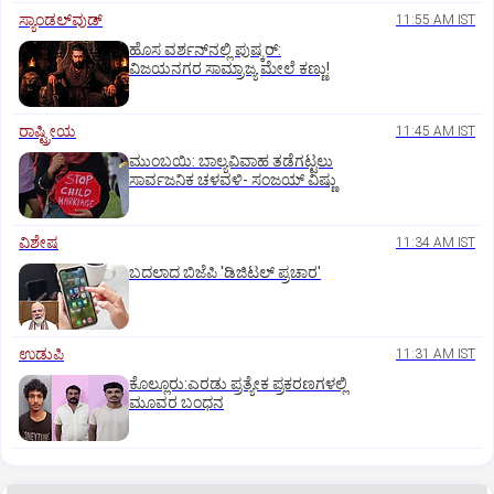
ಸ್ಯಾಂಡಲ್‌ವುಡ್‌
11:55 AM IST
ಹೊಸ ವರ್ಶನ್‌ನಲ್ಲಿ ಪುಷ್ಕರ್‌:
ವಿಜಯನಗರ ಸಾಮ್ರಾಜ್ಯ ಮೇಲೆ ಕಣ್ಣು!
ರಾಷ್ಟ್ರೀಯ
11:45 AM IST
ಮುಂಬಯಿ: ಬಾಲ್ಯವಿವಾಹ ತಡೆಗಟ್ಟಲು
ಸಾರ್ವಜನಿಕ ಚಳವಳಿ- ಸಂಜಯ್‌ ವಿಷ್ಣು
ವಿಶೇಷ
11:34 AM IST
ಬದಲಾದ ಬಿಜೆಪಿ 'ಡಿಜಿಟಲ್‌ ಪ್ರಚಾರ'
ಉಡುಪಿ
11:31 AM IST
ಕೊಲ್ಲೂರು:ಎರಡು ಪ್ರತ್ಯೇಕ ಪ್ರಕರಣಗಳಲ್ಲಿ
ಮೂವರ ಬಂಧನ