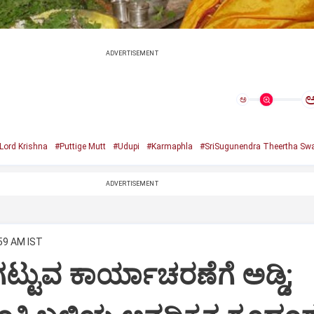
ADVERTISEMENT
ಅ
Lord Krishna
#Puttige Mutt
#Udupi
#Karmaphla
#SriSugunendra Theertha Swa
ADVERTISEMENT
:59 AM IST
ಟ್ಟುವ ಕಾರ್ಯಾಚರಣೆಗೆ ಅಡ್ಡಿ;