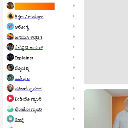
ಇಸ್ರೇಲ್- ಇರಾನ್‌ ಯುದ್ಧ
ಶಿಕ್ಷಣ / ಉದ್ಯೋಗ
ಆರೋಗ್ಯ
ಅನಿವಾಸಿ ಕನ್ನಡಿಗ
ಸೆಲೆಬ್ರಿಟಿ ಕಾರ್ನರ್‌
Explainer
ಜ್ಯೋತಿಷ್ಯ
ರಾಶಿ ಫಲ
ಪುಟಾಣಿ ಪ್ರಪಂಚ
ವೀಡಿಯೊ ಗ್ಯಾಲರಿ
ಫೋಟೋ ಗ್ಯಾಲರಿ
ರೀಲ್ಸ್