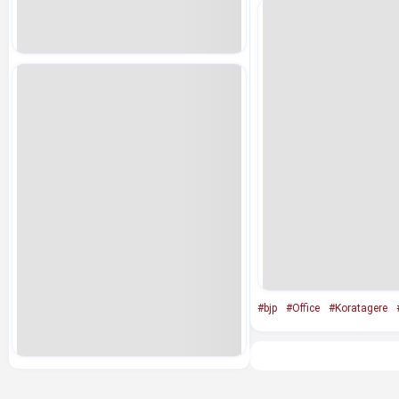
#bjp
#Office
#Koratagere