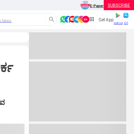
SUBSCRIBE
E-Paper
Get App
h News
Android
iOS
ರ್ಕ
ುವ