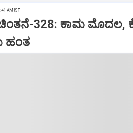
2:41 AM IST
 ಚಿಂತನೆ-328: ಕಾಮ ಮೊದಲ, 
 ಹಂತ