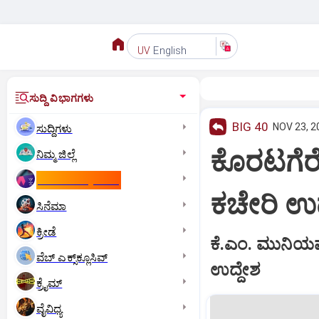
English
UV
ಸುದ್ದಿ ವಿಭಾಗಗಳು
BIG 40
NOV 23, 2
ಸುದ್ದಿಗಳು
ಕೊರಟಗೆರೆ
ನಿಮ್ಮ ಜಿಲ್ಲೆ
ಕಾಮನ್‌ ವೆಲ್ತ್‌ ಗೇಮ್ಸ್‌
ಕಚೇರಿ ಉದ
ಸಿನೆಮಾ
ಕ್ರೀಡೆ
ಕೆ.ಎಂ. ಮುನಿಯಪ
ವೆಬ್ ಎಕ್ಸ್‌ಕ್ಲೂಸಿವ್
ಉದ್ದೇಶ
ಕ್ರೈಮ್
ವೈವಿಧ್ಯ