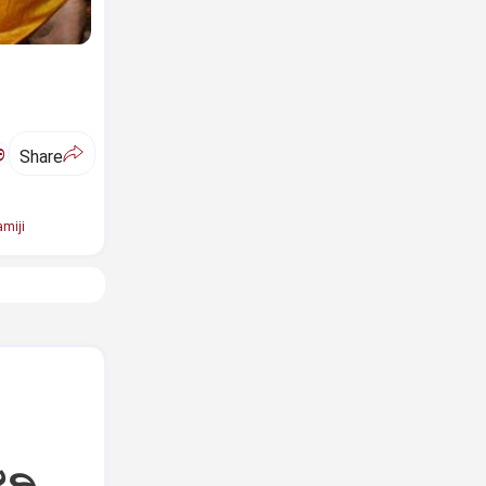
ಅ
Share
miji