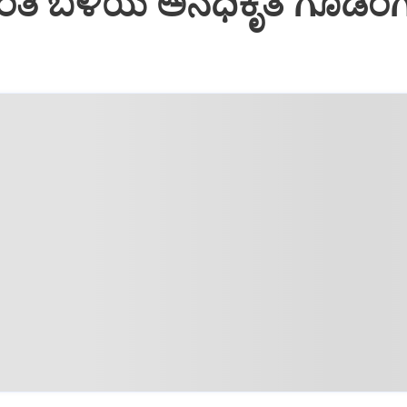
ಂತಿ ಬಳಿಯ ಅನಧಿಕೃತ ಗೂಡಂಗ