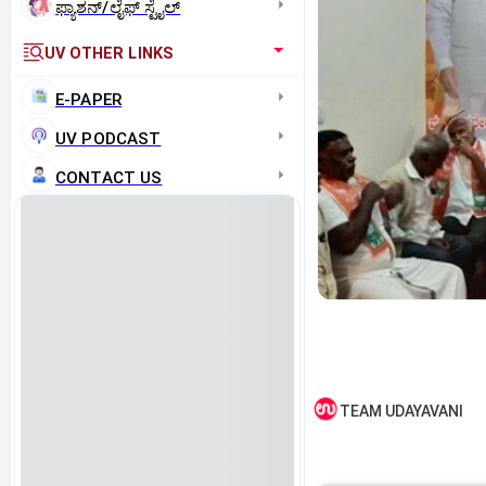
ಫ್ಯಾಶನ್/ಲೈಫ್‌ ಸ್ಟೈಲ್
UV OTHER LINKS
E-PAPER
UV PODCAST
CONTACT US
TEAM UDAYAVANI