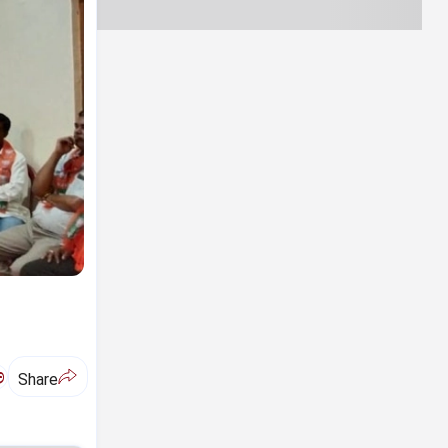
ಅ
Share