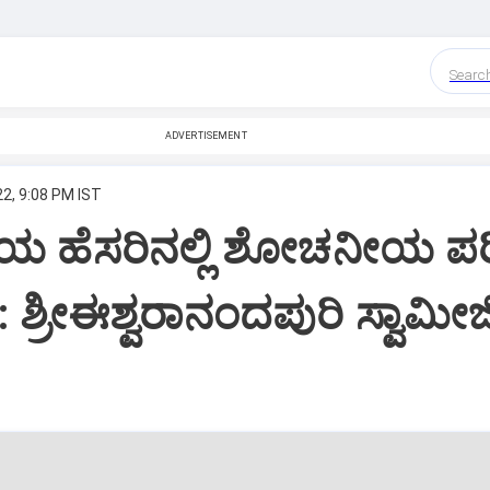
Searc
ADVERTISEMENT
22, 9:08 PM IST
ಹೆಸರಿನಲ್ಲಿ ಶೋಚನೀಯ ಪರಿಸ್
 ಶ್ರೀಈಶ್ವರಾನಂದಪುರಿ ಸ್ವಾಮೀಜ