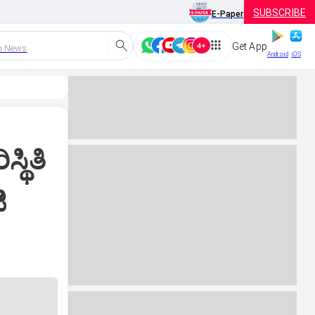
SUBSCRIBE
E-Paper
Get App
h News
Android
iOS
ಥಿತಿ
ಿ