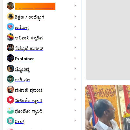
ಇಸ್ರೇಲ್- ಇರಾನ್‌ ಯುದ್ಧ
ಶಿಕ್ಷಣ / ಉದ್ಯೋಗ
ಆರೋಗ್ಯ
ಅನಿವಾಸಿ ಕನ್ನಡಿಗ
ಸೆಲೆಬ್ರಿಟಿ ಕಾರ್ನರ್‌
Explainer
ಜ್ಯೋತಿಷ್ಯ
ರಾಶಿ ಫಲ
ಪುಟಾಣಿ ಪ್ರಪಂಚ
ವೀಡಿಯೊ ಗ್ಯಾಲರಿ
ಫೋಟೋ ಗ್ಯಾಲರಿ
ರೀಲ್ಸ್