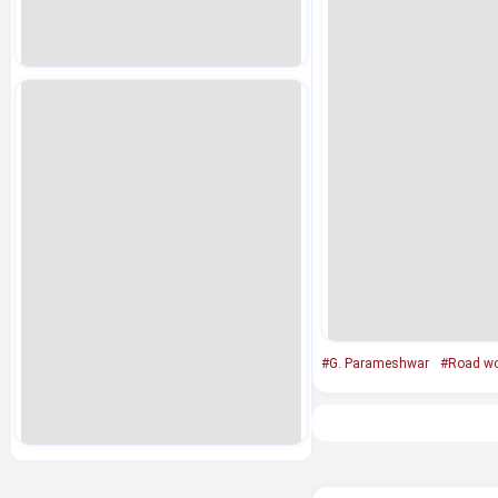
#G. Parameshwar
#Road wo