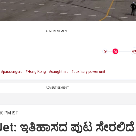
ADVERTISEMENT
ಅ
#passengers
#Hong Kong
#caught fire
#auxiliary power unit
ADVERTISEMENT
:50 PM IST
Jet: ಇತಿಹಾಸದ ಪುಟ ಸೇರಲಿದೆ