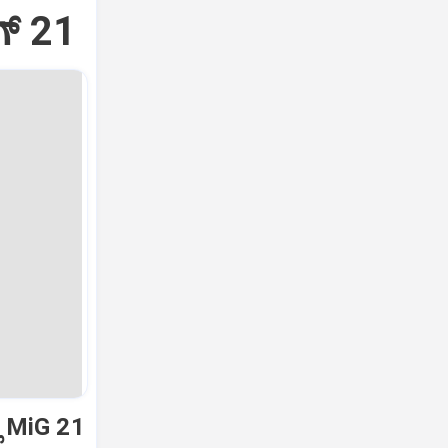
್‌ 21
ಿ MiG 21