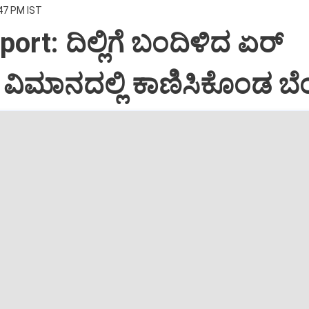
:47 PM IST
port: ದಿಲ್ಲಿಗೆ ಬಂದಿಳಿದ ಏರ್‌
ಿಮಾನದಲ್ಲಿ ಕಾಣಿಸಿಕೊಂಡ ಬೆಂ