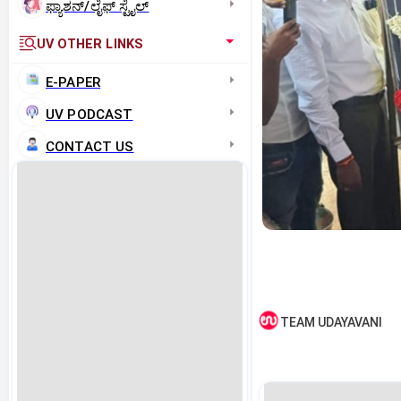
ಫ್ಯಾಶನ್/ಲೈಫ್‌ ಸ್ಟೈಲ್
UV OTHER LINKS
E-PAPER
UV PODCAST
CONTACT US
TEAM UDAYAVANI