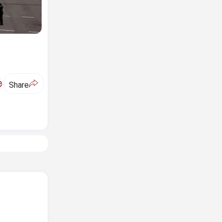
ಅ
Share