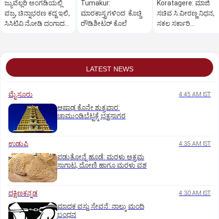
ಜ್ಯುವೆಲ್ಲರಿ ಅಂಗಡಿಯಲ್ಲಿ
Tumakur:
Koratagere: ಮಾಜಿ
ವಜ್ರ, ಚಿನ್ನಾಭರಣ ಕದ್ದ ಇಲಿ,
ಮಾರಕಾಸ್ತ್ರಗಳಿಂದ ಕೊಚ್ಚಿ
ಸಚಿವ ಸಿ.ವೀರಣ್ಣ ನಿಧನ,
ಸಿಸಿಟಿವಿ ನೋಡಿ ದಂಗಾದ
ರೌಡಿಶೀಟರ್ ಕೊಲೆ
ಸಕಲ ಸರ್ಕಾರಿ
ಸಿಬ್ಬಂದಿ
ಗೌರವಗಳೊಂದಿಗೆ
ಅಂತ್ಯಸಂಸ್ಕಾರ
LATEST NEWS
ಮೈಸೂರು
4:45 AM IST
ಆಷಾಢ ಕೊನೇ ಶುಕ್ರವಾರ:
ಚಾಮುಂಡಿಬೆಟ್ಟಕ್ಕೆ ಭಕ್ತಸಾಗರ
ಉಡುಪಿ
4:35 AM IST
ಪಡುತೋನ್ಸೆ ಹೂಡೆ: ಮರಳು ಅಕ್ರಮ
ಸಾಗಾಟ, ದೋಣಿ ಹಾಗೂ ಮರಳು ವಶ
ದಕ್ಷಿಣಕನ್ನಡ
4:30 AM IST
ಮಾದಕ ವಸ್ತು ಸೇವನೆ: ನಾಲ್ಕು ಮಂದಿ
ಬಂಧನ