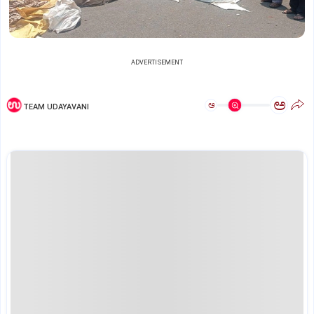
ADVERTISEMENT
ಅ
ಅ
TEAM UDAYAVANI