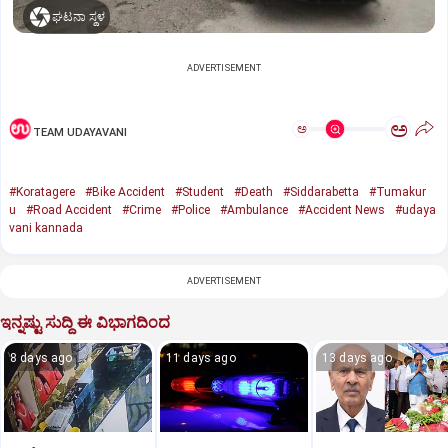
ಘಟನಾ ಸ್ಥಳ
ADVERTISEMENT
ಅ
ಅ
TEAM UDAYAVANI
#Koratagere
#Bike Accident
#Student
#Death
#Siddarabetta
#Tumakur
u
#Road Accident
#Crime
#Police
#Ambulance
#Accident News
#udaya
vani kannada
ADVERTISEMENT
ಇನ್ನಷ್ಟು ಸುದ್ದಿ ಈ ವಿಭಾಗದಿಂದ
8 days ago
11 days ago
13 days ago