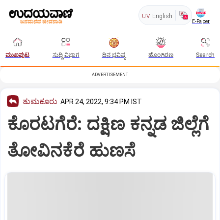
UV
English
E-Paper
ಮುಖಪುಟ
ಸುದ್ದಿ ವಿಭಾಗ
ದಿನ ಭವಿಷ್ಯ
ಹೊಂಗಿರಣ
Search
ADVERTISEMENT
ತುಮಕೂರು
APR 24, 2022, 9:34 PM IST
ಕೊರಟಗೆರೆ: ದಕ್ಷಿಣ ಕನ್ನಡ ಜಿಲ್ಲೆಗೆ
ತೋವಿನಕೆರೆ ಹುಣಸೆ