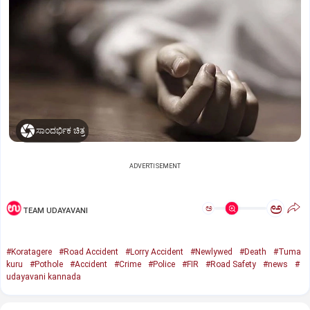
ಸಾಂದರ್ಭಿಕ ಚಿತ್ರ
ADVERTISEMENT
ಅ
ಅ
TEAM UDAYAVANI
#Koratagere
#Road Accident
#Lorry Accident
#Newlywed
#Death
#Tuma
kuru
#Pothole
#Accident
#Crime
#Police
#FIR
#Road Safety
#news
#
udayavani kannada