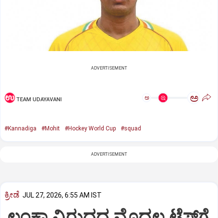
ADVERTISEMENT
ಅ
ಅ
TEAM UDAYAVANI
#Kannadiga
#Mohit
#Hockey World Cup
#squad
ADVERTISEMENT
ಕ್ರೀಡೆ
JUL 27, 2026, 6:55 AM IST
ಲಂಕಾ ವಿರುದ್ಧದ ಮೊದಲ ಟೆಸ್ಟ್‌ಗೆ