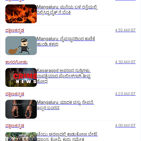
Mangaluru: ಮನೆಯ ಬಳಿ ರಸ್ತೆಯಲ್ಲಿ
ನಿಲ್ಲಿಸಿದ್ದ ಬೈಕ್ ಗೆ ಬೆಂಕಿ
ದಕ್ಷಿಣಕನ್ನಡ
4:55 AM IST
Mangaluru: ದೈವಸ್ಥಾನದಿಂದ ಕಾಣಿಕೆ
ಹುಂಡಿ ಕಳವು
ಕಾಸರಗೋಡು
4:30 AM IST
Kasaragod ಅಪರಾಧ ಸುದ್ದಿಗಳು:
ನಾಪತ್ತೆಯಾದ ಪೊಲೀಸ್‌ಗಾಗಿ ತೀವ್ರ
ಶೋಧ
ದಕ್ಷಿಣಕನ್ನಡ
4:20 AM IST
Mangaluru: ಮಾದಕ ವಸ್ತು ಸೇವನೆ:
ಇಬ್ಬರ ಬಂಧನ
ದಕ್ಷಿಣಕನ್ನಡ
4:00 AM IST
ಚೆಂಬು ಅರಣ್ಯದಲ್ಲಿ ಕಾಡುಕೋಣ ಬೇಟೆ:
ಮಾಂಸ, ಕೋವಿ, ಕಾರು ಸಮೇತ