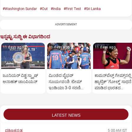
#Washington Sundar
#Out
#India
#First Test
#Sri Lanka
ADVERTISEMENT
ಇನ್ನಷ್ಟು ಸುದ್ದಿ ಈ ವಿಭಾಗದಿಂದ
11 days ago
11 days ago
11 days ago
ಜೂನಿಯರ್‌ ವಿಶ್ವ ಸ್ಕ್ವಾಷ್‌
ಮಿಂಚಿದ ವೈಭವ್‌
ಕಾಮನ್‌ವೆಲ್ತ್ ಗೇಮ್ಸ್‌ನಲ್ಲಿ
ಅನಾಹತ್‌ ಚಾಂಪಿಯನ್‌
ಸೂರ್ಯವಂಶಿ: ಟೀಮ್‌
ಹ್ಯಾಟ್ರಿಕ್‌ ʼಗೋಲ್ಡ್‌ʼ ಸಾಧನೆ
ಇಂಡಿಯಾ 3-0 ಸರಣಿ
ಮಾಡಿದ ಭಾರತದ
ವಿಜಯ
ಮೀರಾಬಾಯಿ ಚಾನು
LATEST NEWS
ದಕ್ಷಿಣಕನ್ನಡ
5:00 AM IST