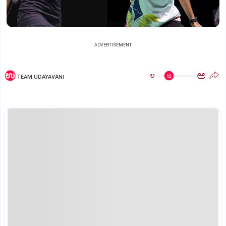
ADVERTISEMENT
ಅ
ಅ
TEAM UDAYAVANI