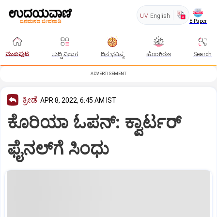
UV
English
E-Paper
ಮುಖಪುಟ
ಸುದ್ದಿ ವಿಭಾಗ
ದಿನ ಭವಿಷ್ಯ
ಹೊಂಗಿರಣ
Search
ADVERTISEMENT
ಕ್ರೀಡೆ
APR 8, 2022, 6:45 AM IST
ಕೊರಿಯಾ ಓಪನ್‌: ಕ್ವಾರ್ಟರ್‌
ಫೈನಲ್‌ಗೆ ಸಿಂಧು