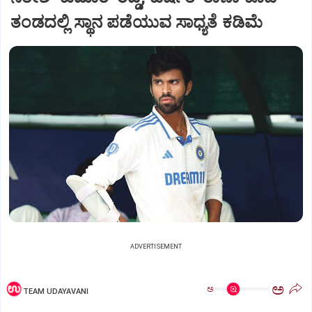
ತಂಡದಲ್ಲಿ ಸ್ಥಾನ ಪಡೆಯುವ ಸಾಧ್ಯತೆ ಕಡಿಮೆ
ADVERTISEMENT
ಅ
ಅ
TEAM UDAYAVANI