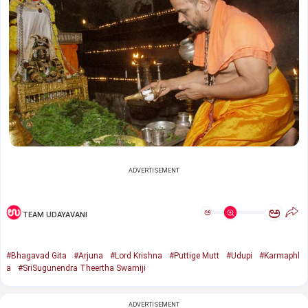
ADVERTISEMENT
ಅ
ಅ
TEAM UDAYAVANI
#Bhagavad Gita
#Arjuna
#Lord Krishna
#Puttige Mutt
#Udupi
#Karmaphl
a
#SriSugunendra Theertha Swamiji
ADVERTISEMENT