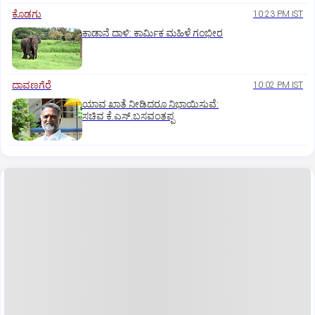
ಕೊಡಗು
10:23 PM IST
ಕಾಡಾನೆ ದಾಳಿ: ಕಾರ್ಮಿಕ ಮಹಿಳೆ ಗಂಭೀರ
ದಾವಣಗೆರೆ
10:02 PM IST
ಯಾವ ಖಾತೆ ನೀಡಿದರೂ ನಿಭಾಯಿಸುವೆ:
ಸಚಿವ ಕೆ.ಎಸ್.ಬಸವಂತಪ್ಪ