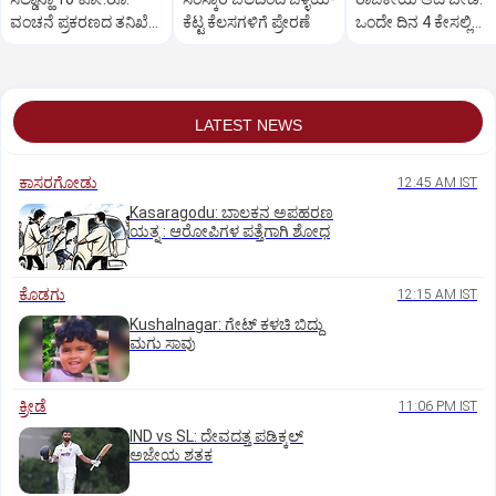
ವಂಚನೆ ಪ್ರಕರಣದ ತನಿಖೆ
ಕೆಟ್ಟ ಕೆಲಸಗಳಿಗೆ ಪ್ರೇರಣೆ
ಒಂದೇ ದಿನ 4 ಕೇಸಲ್ಲಿ
ಸಿಐಡಿಗೆ ವರ್ಗ
ಸುಪ್ರೀಂಕೋರ್ಟ್‌ ಅಭಿಮ
LATEST NEWS
ಕಾಸರಗೋಡು
12:45 AM IST
Kasaragodu: ಬಾಲಕನ ಅಪಹರಣ
ಯತ್ನ : ಆರೋಪಿಗಳ ಪತ್ತೆಗಾಗಿ ಶೋಧ
ಕೊಡಗು
12:15 AM IST
Kushalnagar: ಗೇಟ್ ಕಳಚಿ ಬಿದ್ದು
ಮಗು ಸಾವು
ಕ್ರೀಡೆ
11:06 PM IST
IND vs SL: ದೇವದತ್ತ ಪಡಿಕ್ಕಲ್‌
ಅಜೇಯ ಶತಕ