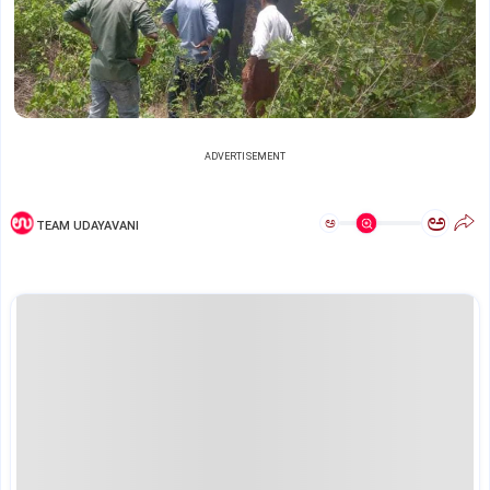
ADVERTISEMENT
ಅ
ಅ
TEAM UDAYAVANI