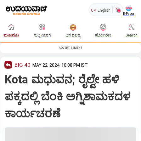
UV
English
E-Paper
ಮುಖಪುಟ
ಸುದ್ದಿ ವಿಭಾಗ
ದಿನ ಭವಿಷ್ಯ
ಹೊಂಗಿರಣ
Search
ADVERTISEMENT
BIG 40
MAY 22, 2024, 10:08 PM IST
Kota ಮಧುವನ; ರೈಲ್ವೇ ಹಳಿ
ಪಕ್ಕದಲ್ಲಿ ಬೆಂಕಿ ಅಗ್ನಿಶಾಮಕದಳ
ಕಾರ್ಯಚರಣೆ