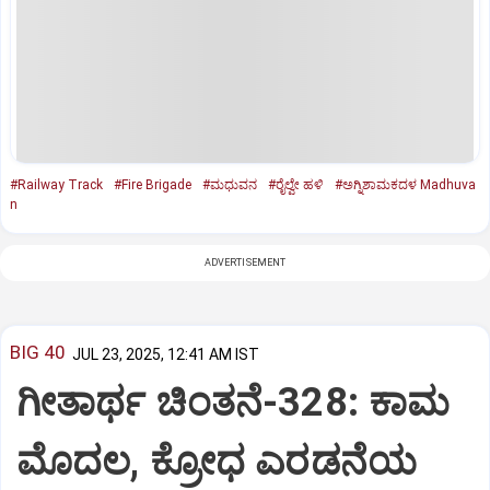
#Railway Track
#Fire Brigade
#ಮಧುವನ
#ರೈಲ್ವೇ ಹಳಿ
#ಅಗ್ನಿಶಾಮಕದಳ Madhuva
n
ADVERTISEMENT
BIG 40
JUL 23, 2025, 12:41 AM IST
ಗೀತಾರ್ಥ ಚಿಂತನೆ-328: ಕಾಮ
ಮೊದಲ, ಕ್ರೋಧ ಎರಡನೆಯ