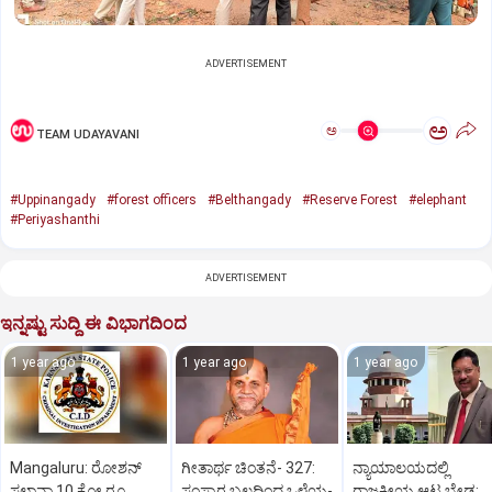
ADVERTISEMENT
ಅ
ಅ
TEAM UDAYAVANI
#Uppinangady
#forest officers
#Belthangady
#Reserve Forest
#elephant
#Periyashanthi
ADVERTISEMENT
ಇನ್ನಷ್ಟು ಸುದ್ದಿ ಈ ವಿಭಾಗದಿಂದ
1 year ago
1 year ago
1 year ago
Mangaluru: ರೋಶನ್‌
ಗೀತಾರ್ಥ ಚಿಂತನೆ- 327:
ನ್ಯಾಯಾಲಯದಲ್ಲಿ
ಸಲ್ಡಾನ್ಹಾ 10 ಕೋ.ರೂ.
ಸಂಸ್ಕಾರ ಬಲದಿಂದ ಒಳ್ಳೆಯ-
ರಾಜಕೀಯ ಆಟ ಬೇಡ: