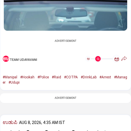
ADVERTISEMENT
ಅ
ಅ
TEAM UDAYAVANI
#Manipal
#Hookah
#Police
#Raid
#COTPA
#DrinkLab
#Arrest
#Manag
er
#Udupi
ADVERTISEMENT
ಉಡುಪಿ
AUG 8, 2026, 4:35 AM IST