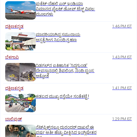
ಫುಕೆಟ್‌-ದೆಹಲಿ ಏರ್‌ ಇಂಡಿಯಾ
ವಿಮಾನದ ಪೈಲಟ್‌ ಡೋಪ್‌ ಟೆಸ್ಟ್‌ ವಿಫಲ:
ಮೂಲಗಳು
ದಕ್ಷಿಣಕನ್ನಡ
1:46 PM IST
ಮಾದರಿಯಾಗಿದ್ದ ಸಮುದಾಯ
ಆಸ್ಪತ್ರೆಗೀಗ ಸಿಬಂದಿ ಗ್ರಹಣ
ಬೆಳಗಾವಿ
1:43 PM IST
ನಿಡಗಲ್‌ನ ಐತಿಹಾಸಿಕ ‘ಸಿದ್ಧಗುಂಡ’
ದೇವಸ್ಥಾನದಲ್ಲಿ ಶಿವಲಿಂಗ, ನಂದಿ ಧ್ವಂಸ:
ಆಕ್ರೋಶ
ದಕ್ಷಿಣಕನ್ನಡ
1:41 PM IST
ಕಡಬದ ಮುಖ್ಯ ರಸ್ತೆಯೇ ಸಂತೆಕಟ್ಟೆ !
ಬಾಲಿವುಡ್‌
1:29 PM IST
ನೆಟ್‌ಫ್ಲಿಕ್ಸ್‌ನಲ್ಲೂ ಧುರಂಧರ್‌ ದಾಖಲೆ:ಈ
ವರ್ಷ ಅತೀ ಹೆಚ್ಚು ವೀಕ್ಷಿಸಿದ ಇಂಗ್ಲಿಷೇತರ