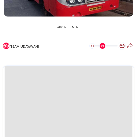
ADVERTISEMENT
ಅ
ಅ
TEAM UDAYAVANI