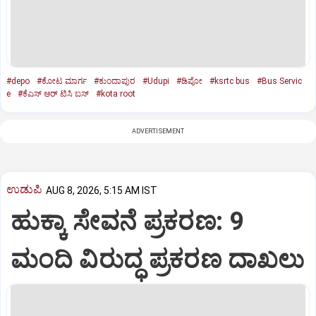
#depo
#ಕೋಟ ಮಾರ್ಗ
#ಕುಂದಾಪುರ
#Udupi
#ಡಿಪೋ
#ksrtc bus
#Bus Servic
e
#ಕೆಎಸ್ ಆರ್ ಟಿಸಿ ಬಸ್
#kota root
ADVERTISEMENT
ಉಡುಪಿ
AUG 8, 2026, 5:15 AM IST
ಹುಕ್ಕಾ ಸೇವನೆ ಪ್ರಕರಣ: 9
ಮಂದಿ ವಿರುದ್ಧ ಪ್ರಕರಣ ದಾಖಲು