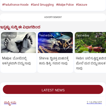
#Paduthonse Hoode
#Sand Smuggling
#Malpe Police
#Seizure
ADVERTISEMENT
ಇನ್ನಷ್ಟು ಸುದ್ದಿ ಈ ವಿಭಾಗದಿಂದ
Yesterday
Yesterday
Yesterday
Malpe: ಬೋಟಿನಲ್ಲಿ
Shirva: ದ್ವಿಚಕ್ರ ವಾಹನಕ್ಕೆ
Hebri: ಚಲಿಸುತ್ತಿದ್ದ ಕಾರಿ
ಆಕಸ್ಮಿಕವಾಗಿ ಬಿದ್ದು ಸಾವು
ಕಾರು ಢಿಕ್ಕಿ; ಸವಾರ ಸಾವು
ಮೇಲೆ ಮರ ಬಿದ್ದು ಚಾಲಕ
ಸಾವು
LATEST NEWS
ರಾಷ್ಟ್ರೀಯ
2:16 PM IST