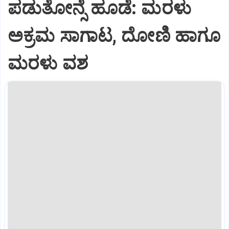
ಪಡುತೋನ್ಸೆ ಹೂಡೆ: ಮರಳು
ಅಕ್ರಮ ಸಾಗಾಟ, ದೋಣಿ ಹಾಗೂ
ಮರಳು ವಶ