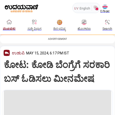
UV
English
E-Paper
ಮುಖಪುಟ
ಸುದ್ದಿ ವಿಭಾಗ
ದಿನ ಭವಿಷ್ಯ
ಹೊಂಗಿರಣ
Search
ADVERTISEMENT
ಉಡುಪಿ
MAY 15, 2024, 6:17 PM IST
ಕೋಟ: ಕೋಡಿ ಬೆಂಗ್ರೆಗೆ ಸರಕಾರಿ
ಬಸ್‌ ಓಡಿಸಲು ಮೀನಮೇಷ