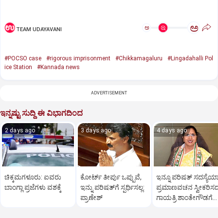
ಅ
ಅ
TEAM UDAYAVANI
#POCSO case
#rigorous imprisonment
#Chikkamagaluru
#Lingadahalli Pol
ice Station
#Kannada news
ADVERTISEMENT
ಇನ್ನಷ್ಟು ಸುದ್ದಿ ಈ ವಿಭಾಗದಿಂದ
2 days ago
3 days ago
4 days ago
ಚಿಕ್ಕಮಗಳೂರು: ಐವರು
ಕೋರ್ಟ್‌ ತೀರ್ಪು ಒಪ್ಪುವೆ,
ಇನ್ನೂ ಪರಿಷತ್‌ ಸದಸ್ಯೆಯಾ
ಬಾಂಗ್ಲಾ ಪ್ರಜೆಗಳು ವಶಕ್ಕೆ
ಇನ್ನು ಪರಿಷತ್‌ಗೆ ಸ್ಪರ್ಧಿಸಲ್ಲ:
ಪ್ರಮಾಣವಚನ ಸ್ವೀಕರಿಸ
ಪ್ರಾಣೇಶ್‌
ಗಾಯತ್ರಿ ಶಾಂತೇಗೌಡಗೆ
ಸಚಿವ ಸ್ಥಾನ