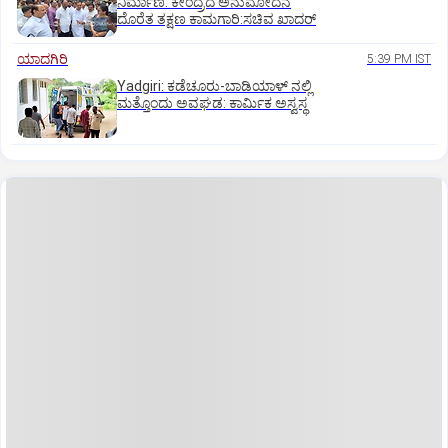
ನಿರ್ಮಾಣ: ಕೇಂದ್ರದ ಅನುಮೋದನೆ
ದೊರೆತ ತಕ್ಷಣ ಕಾಮಗಾರಿ:ಸಚಿವ ಖಾದರ್
ಯಾದಗಿರಿ
5:39 PM IST
Yadgiri: ಕಡೆಚೂರು-ಬಾಡಿಯಾಳ್ ನಲ್ಲಿ
ಮತ್ತೊಂದು ಅವಘಡ: ಕಾರ್ಮಿಕ ಅಸ್ವಸ್ಥ