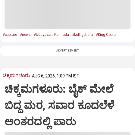
#capture
#news
#Udayavani Kannada
#kottigehara
#King Cobra
ADVERTISEMENT
ಚಿಕ್ಕಮಗಳೂರು
AUG 6, 2026, 1:09 PM IST
ಚಿಕ್ಕಮಗಳೂರು: ಬೈಕ್ ಮೇಲೆ
ಬಿದ್ದ ಮರ, ಸವಾರ ಕೂದಲೆಳೆ
ಅಂತರದಲ್ಲಿ ಪಾರು