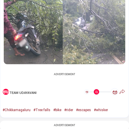
ADVERTISEMENT
ಅ
ಅ
TEAM UDAYAVANI
#Chikkamagaluru
#Tree falls
#bike
#rider
#escapes
#whisker
ADVERTISEMENT