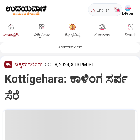
UV
English
E-Paper
ಮುಖಪುಟ
ಸುದ್ದಿ ವಿಭಾಗ
ದಿನ ಭವಿಷ್ಯ
ಹೊಂಗಿರಣ
Search
ADVERTISEMENT
ಚಿಕ್ಕಮಗಳೂರು
OCT 8, 2024, 8:13 PM IST
Kottigehara: ಕಾಳಿಂಗ ಸರ್ಪ
ಸೆರೆ