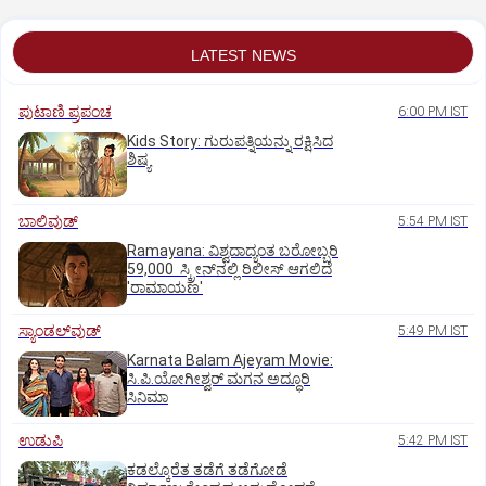
LATEST NEWS
ಪುಟಾಣಿ ಪ್ರಪಂಚ
6:00 PM IST
Kids Story: ಗುರುಪತ್ನಿಯನ್ನು ರಕ್ಷಿಸಿದ
ಶಿಷ್ಯ
ಬಾಲಿವುಡ್‌
5:54 PM IST
Ramayana: ವಿಶ್ವದಾದ್ಯಂತ ಬರೋಬ್ಬರಿ
59,000 ಸ್ಕ್ರೀನ್‌ನಲ್ಲಿ ರಿಲೀಸ್‌ ಆಗಲಿದೆ
'ರಾಮಾಯಣ'
ಸ್ಯಾಂಡಲ್‌ವುಡ್‌
5:49 PM IST
Karnata Balam Ajeyam Movie:
ಸಿ.ಪಿ.ಯೋಗೀಶ್ವರ್‌ ಮಗನ ಅದ್ಧೂರಿ
ಸಿನಿಮಾ
ಉಡುಪಿ
5:42 PM IST
ಕಡಲ್ಕೊರೆತ ತಡೆಗೆ ತಡೆಗೋಡೆ