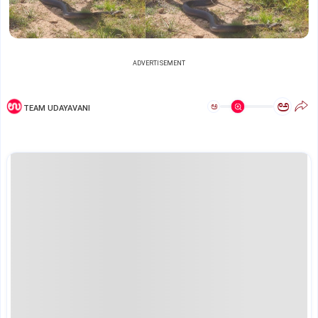
ADVERTISEMENT
ಅ
ಅ
TEAM UDAYAVANI