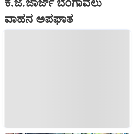
ಕೆ.ಜೆ.ಜಾರ್ಜ್ ಬೆಂಗಾವಲು
ವಾಹನ ಅಪಘಾತ