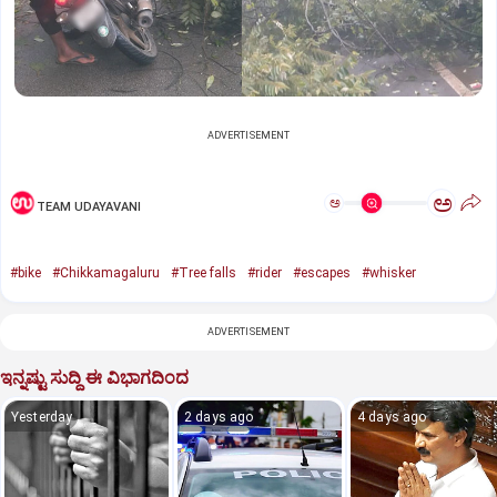
ADVERTISEMENT
ಅ
ಅ
TEAM UDAYAVANI
#bike
#Chikkamagaluru
#Tree falls
#rider
#escapes
#whisker
ADVERTISEMENT
ಇನ್ನಷ್ಟು ಸುದ್ದಿ ಈ ವಿಭಾಗದಿಂದ
Yesterday
2 days ago
4 days ago