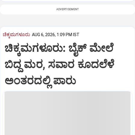
ADVERTISEMENT
ಚಿಕ್ಕಮಗಳೂರು
AUG 6, 2026, 1:09 PM IST
ಚಿಕ್ಕಮಗಳೂರು: ಬೈಕ್ ಮೇಲೆ
ಬಿದ್ದ ಮರ, ಸವಾರ ಕೂದಲೆಳೆ
ಅಂತರದಲ್ಲಿ ಪಾರು