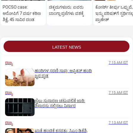
POCSO case:
ಚಿಕ್ಕಮಗಳೂರು: ಐವರು
ಕೋರ್ಟ್‌ ತೀರ್ಪು ಒಪ್ಪುವೆ,
ಆರೋಪಿಗೆ 7 ವರ್ಷ ಕಠಿಣ
ಬಾಂಗ್ಲಾ ಪ್ರಜೆಗಳು ವಶಕ್ಕೆ
ಇನ್ನು ಪರಿಷತ್‌ಗೆ ಸ್ಪರ್ಧಿಸಲ್
ಶಿಕ್ಷೆ, 45 ಸಾವಿರ ದಂಡ
ಪ್ರಾಣೇಶ್‌
LATEST NEWS
ರಾಜ್ಯ
7:15 AM IST
ಹಂದಿಗಳ ಸರಣಿ ಸಾವು: ಆಫ್ರಿಕನ್‌ ಹಂದಿ
ಜ್ವರ ದೃಢ
ರಾಜ್ಯ
7:15 AM IST
ಜೈಲು ಸುಧಾರಣ ಚಟುವಟಿಕೆ ಜಾರಿ:
ಶಿಫಾರಸು ಸಲ್ಲಿಸಲು ನಿರ್ಧಾರ
ರಾಜ್ಯ
7:13 AM IST
ಖಾತೆ ಹಂಚಿಕೆ ಕಸರತ್ತು: ಸಿಎಂ ಡಿಕೆಶಿ,