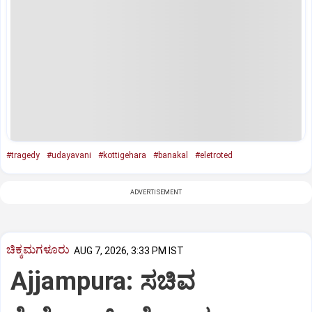
#tragedy
#udayavani
#kottigehara
#banakal
#eletroted
ADVERTISEMENT
ಚಿಕ್ಕಮಗಳೂರು
AUG 7, 2026, 3:33 PM IST
Ajjampura: ಸಚಿವ