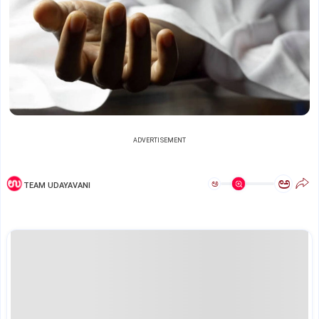
ADVERTISEMENT
ಅ
ಅ
TEAM UDAYAVANI