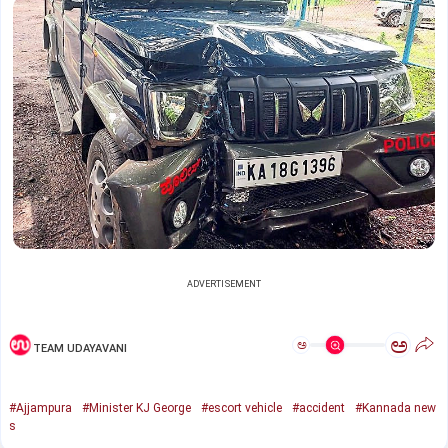
ADVERTISEMENT
ಅ
ಅ
TEAM UDAYAVANI
#Ajjampura
#Minister KJ George
#escort vehicle
#accident
#Kannada new
s