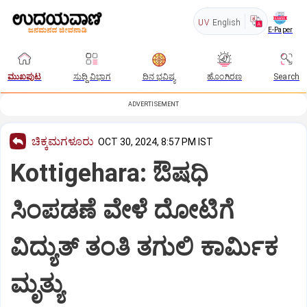
UV
English
E-Paper
ಮುಖಪುಟ
ಸುದ್ದಿ ವಿಭಾಗ
ದಿನ ಭವಿಷ್ಯ
ಹೊಂಗಿರಣ
Search
ADVERTISEMENT
ಚಿಕ್ಕಮಗಳೂರು
OCT 30, 2024, 8:57 PM IST
Kottigehara: ಔಷಧಿ
ಸಿಂಪಡಣೆ ವೇಳೆ ದೋಟಿಗೆ
ವಿದ್ಯುತ್ ತಂತಿ ತಗುಲಿ ಕಾರ್ಮಿಕ
ಮೃತ್ಯು