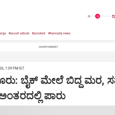
ಅ
orge
#escort vehicle
#accident
#Kannada news
ADVERTISEMENT
26, 1:09 PM IST
ೂರು: ಬೈಕ್ ಮೇಲೆ ಬಿದ್ದ ಮರ, 
ಅಂತರದಲ್ಲಿ ಪಾರು