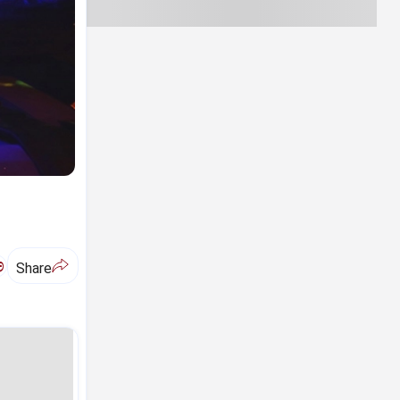
ಅ
Share