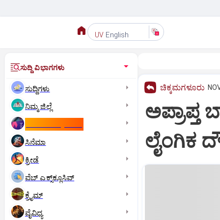
English
UV
ಸುದ್ದಿ ವಿಭಾಗಗಳು
ಚಿಕ್ಕಮಗಳೂರು
NOV
ಸುದ್ದಿಗಳು
ಅಪ್ರಾಪ್ತ
ನಿಮ್ಮ ಜಿಲ್ಲೆ
ಕಾಮನ್‌ ವೆಲ್ತ್‌ ಗೇಮ್ಸ್‌
ಲೈಂಗಿಕ ದ
ಸಿನೆಮಾ
ಕ್ರೀಡೆ
ವೆಬ್ ಎಕ್ಸ್‌ಕ್ಲೂಸಿವ್
ಕ್ರೈಮ್
ವೈವಿಧ್ಯ