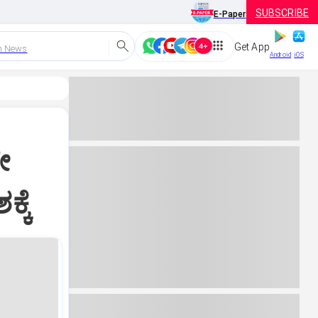
SUBSCRIBE
E-Paper
Get App
h News
Android
iOS
ೇ
್ಕೆ