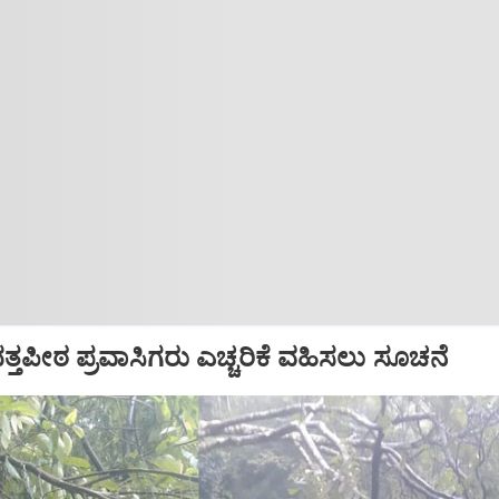
ದತ್ತಪೀಠ ಪ್ರವಾಸಿಗರು ಎಚ್ಚರಿಕೆ ವಹಿಸಲು ಸೂಚನೆ