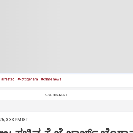
 arrested
#kottigehara
#crime news
ADVERTISEMENT
26, 3:33 PM IST