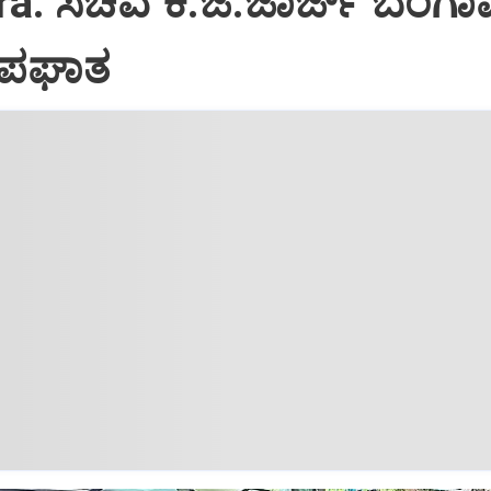
a: ಸಚಿವ ಕೆ.ಜೆ.ಜಾರ್ಜ್ ಬೆಂಗ
ಪಘಾತ