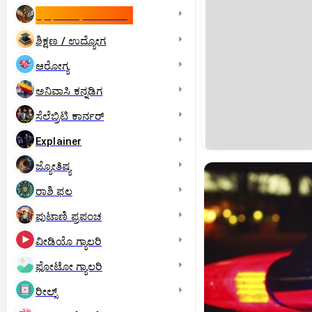
ಇಸ್ರೇಲ್- ಇರಾನ್‌ ಯುದ್ಧ
ಶಿಕ್ಷಣ / ಉದ್ಯೋಗ
ಆರೋಗ್ಯ
ಅನಿವಾಸಿ ಕನ್ನಡಿಗ
ಸೆಲೆಬ್ರಿಟಿ ಕಾರ್ನರ್‌
Explainer
ಜ್ಯೋತಿಷ್ಯ
ರಾಶಿ ಫಲ
ಪುಟಾಣಿ ಪ್ರಪಂಚ
ವೀಡಿಯೊ ಗ್ಯಾಲರಿ
ಫೋಟೋ ಗ್ಯಾಲರಿ
ರೀಲ್ಸ್