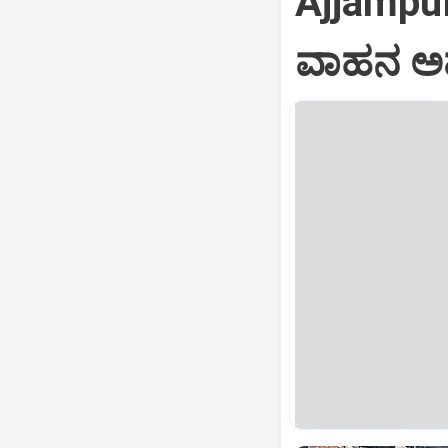
Ajjampur
ವಾಹನ ಅ