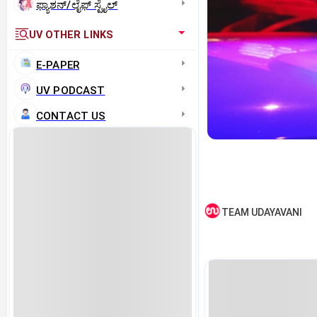
ಫ್ಯಾಶನ್/ಲೈಫ್‌ ಸ್ಟೈಲ್
UV OTHER LINKS
E-PAPER
UV PODCAST
CONTACT US
TEAM UDAYAVANI