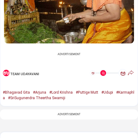
ADVERTISEMENT
ಅ
ಅ
TEAM UDAYAVANI
#Bhagavad Gita
#Arjuna
#Lord Krishna
#Puttige Mutt
#Udupi
#Karmaphl
a
#SriSugunendra Theertha Swamiji
ADVERTISEMENT