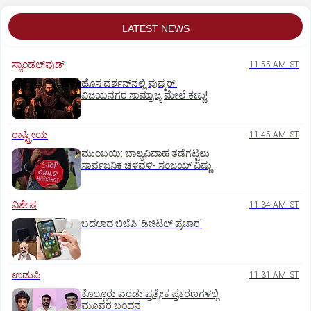
LATEST NEWS
ಸ್ಯಾಂಡಲ್‌ವುಡ್‌
11:55 AM IST
ಹೊಸ ವರ್ಶನ್‌ನಲ್ಲಿ ಪುಷ್ಕರ್‌:
ವಿಜಯನಗರ ಸಾಮ್ರಾಜ್ಯ ಮೇಲೆ ಕಣ್ಣು!
ರಾಷ್ಟ್ರೀಯ
11:45 AM IST
ಮುಂಬಯಿ: ಬಾಲ್ಯವಿವಾಹ ತಡೆಗಟ್ಟಲು
ಸಾರ್ವಜನಿಕ ಚಳವಳಿ- ಸಂಜಯ್‌ ವಿಷ್ಣು
ವಿಶೇಷ
11:34 AM IST
ಬದಲಾದ ಬಿಜೆಪಿ 'ಡಿಜಿಟಲ್‌ ಪ್ರಚಾರ'
ಉಡುಪಿ
11:31 AM IST
ಕೊಲ್ಲೂರು:ಎರಡು ಪ್ರತ್ಯೇಕ ಪ್ರಕರಣಗಳಲ್ಲಿ
ಮೂವರ ಬಂಧನ