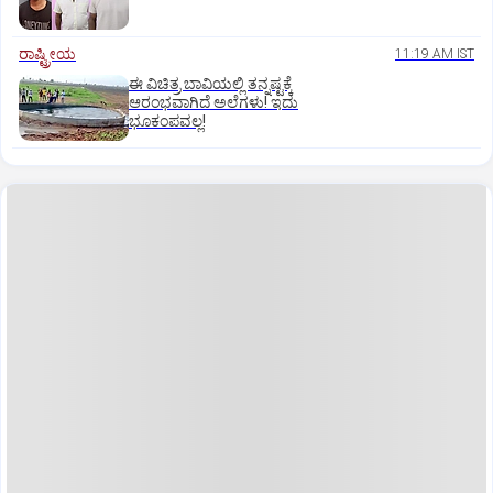
ರಾಷ್ಟ್ರೀಯ
11:19 AM IST
ಈ ವಿಚಿತ್ರ ಬಾವಿಯಲ್ಲಿ ತನ್ನಷ್ಟಕ್ಕೆ
ಆರಂಭವಾಗಿದೆ ಅಲೆಗಳು! ಇದು
ಭೂಕಂಪವಲ್ಲ!