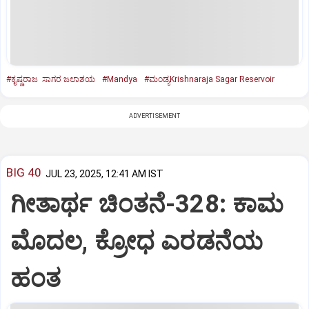
#ಕೃಷ್ಣರಾಜ ಸಾಗರ ಜಲಾಶಯ
#Mandya
#ಮಂಡ್ಯKrishnaraja Sagar Reservoir
ADVERTISEMENT
BIG 40
JUL 23, 2025, 12:41 AM IST
ಗೀತಾರ್ಥ ಚಿಂತನೆ-328: ಕಾಮ
ಮೊದಲ, ಕ್ರೋಧ ಎರಡನೆಯ
ಹಂತ