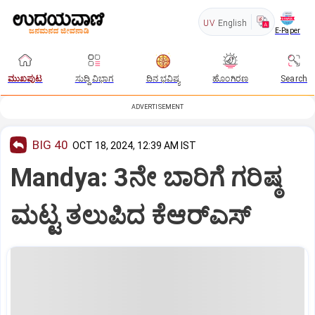
UV
English
E-Paper
ಮುಖಪುಟ
ಸುದ್ದಿ ವಿಭಾಗ
ದಿನ ಭವಿಷ್ಯ
ಹೊಂಗಿರಣ
Search
ADVERTISEMENT
BIG 40
OCT 18, 2024, 12:39 AM IST
Mandya: 3ನೇ ಬಾರಿಗೆ ಗರಿಷ್ಠ
ಮಟ್ಟ ತಲುಪಿದ ಕೆಆರ್‌ಎಸ್‌