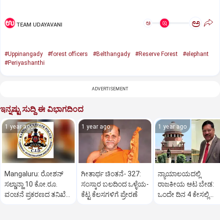
ಅ
ಅ
TEAM UDAYAVANI
#Uppinangady
#forest officers
#Belthangady
#Reserve Forest
#elephant
#Periyashanthi
ADVERTISEMENT
ಇನ್ನಷ್ಟು ಸುದ್ದಿ ಈ ವಿಭಾಗದಿಂದ
1 year ago
1 year ago
1 year ago
Mangaluru: ರೋಶನ್‌
ಗೀತಾರ್ಥ ಚಿಂತನೆ- 327:
ನ್ಯಾಯಾಲಯದಲ್ಲಿ
ಸಲ್ಡಾನ್ಹಾ 10 ಕೋ.ರೂ.
ಸಂಸ್ಕಾರ ಬಲದಿಂದ ಒಳ್ಳೆಯ-
ರಾಜಕೀಯ ಆಟ ಬೇಡ:
ವಂಚನೆ ಪ್ರಕರಣದ ತನಿಖೆ
ಕೆಟ್ಟ ಕೆಲಸಗಳಿಗೆ ಪ್ರೇರಣೆ
ಒಂದೇ ದಿನ 4 ಕೇಸಲ್ಲಿ
ಸಿಐಡಿಗೆ ವರ್ಗ
ಸುಪ್ರೀಂಕೋರ್ಟ್‌ ಅಭಿಮ