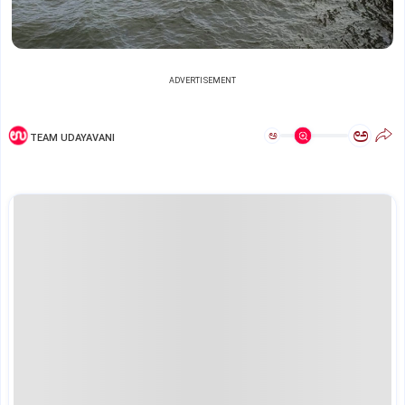
ADVERTISEMENT
ಅ
ಅ
TEAM UDAYAVANI