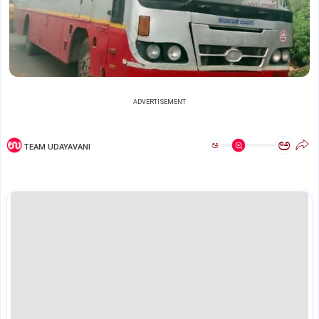
ADVERTISEMENT
ಅ
ಅ
TEAM UDAYAVANI