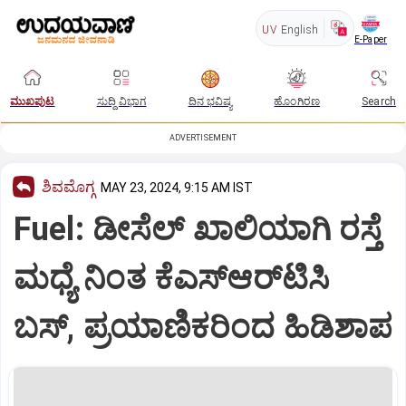
UV
English
E-Paper
ಮುಖಪುಟ
ಸುದ್ದಿ ವಿಭಾಗ
ದಿನ ಭವಿಷ್ಯ
ಹೊಂಗಿರಣ
Search
ADVERTISEMENT
ಶಿವಮೊಗ್ಗ
MAY 23, 2024, 9:15 AM IST
Fuel: ಡೀಸೆಲ್ ಖಾಲಿಯಾಗಿ ರಸ್ತೆ
ಮಧ್ಯೆ ನಿಂತ ಕೆಎಸ್‍ಆರ್‌ಟಿಸಿ
ಬಸ್, ಪ್ರಯಾಣಿಕರಿಂದ ಹಿಡಿಶಾಪ