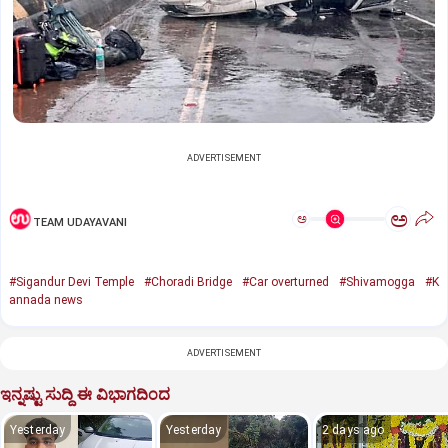
ADVERTISEMENT
ಅ
ಅ
TEAM UDAYAVANI
#Sigandur Devi Temple
#Choradi Bridge
#Car overturned
#Shivamogga
#K
annada news
ADVERTISEMENT
ಇನ್ನಷ್ಟು ಸುದ್ದಿ ಈ ವಿಭಾಗದಿಂದ
Yesterday
Yesterday
2 days ago