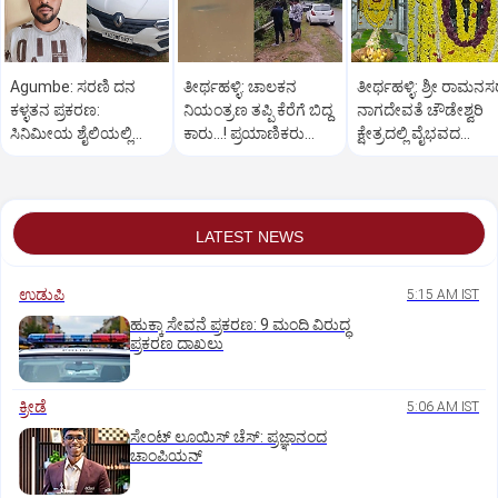
Agumbe: ಸರಣಿ ದನ
ತೀರ್ಥಹಳ್ಳಿ: ಚಾಲಕನ
ತೀರ್ಥಹಳ್ಳಿ: ಶ್ರೀ ರಾಮನ
ಕಳ್ಳತನ ಪ್ರಕರಣ:
ನಿಯಂತ್ರಣ ತಪ್ಪಿ ಕೆರೆಗೆ ಬಿದ್ದ
ನಾಗದೇವತೆ ಚೌಡೇಶ್ವರಿ
ಸಿನಿಮೀಯ ಶೈಲಿಯಲ್ಲಿ
ಕಾರು...! ಪ್ರಯಾಣಿಕರು
ಕ್ಷೇತ್ರದಲ್ಲಿ ವೈಭವದ
ಆರೋಪಿಯನ್ನು ಬಂಧಿಸಿದ
ಪಾರು
ಮಂಡಲ ಪೂಜೆ,ರಂಗಪೂಜ
ಪೊಲೀಸರು
LATEST NEWS
ಉಡುಪಿ
5:15 AM IST
ಹುಕ್ಕಾ ಸೇವನೆ ಪ್ರಕರಣ: 9 ಮಂದಿ ವಿರುದ್ಧ
ಪ್ರಕರಣ ದಾಖಲು
ಕ್ರೀಡೆ
5:06 AM IST
ಸೇಂಟ್‌ ಲೂಯಿಸ್‌ ಚೆಸ್‌: ಪ್ರಜ್ಞಾನಂದ
ಚಾಂಪಿಯನ್‌