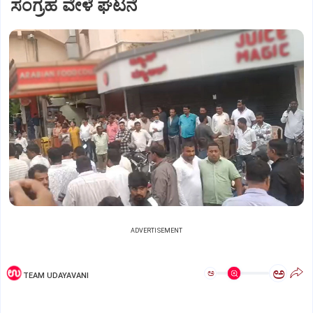
ಸಂಗ್ರಹ ವೇಳೆ ಘಟನೆ
ADVERTISEMENT
ಅ
ಅ
TEAM UDAYAVANI