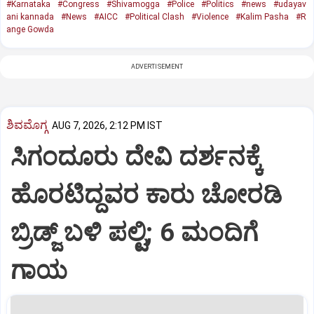
#Karnataka
#Congress
#Shivamogga
#Police
#Politics
#news
#udayav
ani kannada
#News
#AICC
#Political Clash
#Violence
#Kalim Pasha
#R
ange Gowda
ADVERTISEMENT
ಶಿವಮೊಗ್ಗ
AUG 7, 2026, 2:12 PM IST
ಸಿಗಂದೂರು ದೇವಿ ದರ್ಶನಕ್ಕೆ
ಹೊರಟಿದ್ದವರ ಕಾರು ಚೋರಡಿ
ಬ್ರಿಡ್ಜ್ ಬಳಿ ಪಲ್ಟಿ; 6 ಮಂದಿಗೆ
ಗಾಯ