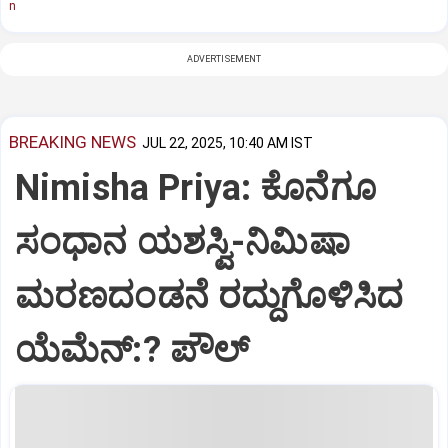
n
ADVERTISEMENT
BREAKING NEWS
JUL 22, 2025, 10:40 AM IST
Nimisha Priya: ಕೊನೆಗೂ
ಸಂಧಾನ ಯಶಸ್ವಿ-ನಿಮಿಷಾ
ಮರಣದಂಡನೆ ರದ್ದುಗೊಳಿಸಿದ
ಯೆಮೆನ್:? ಪೌಲ್