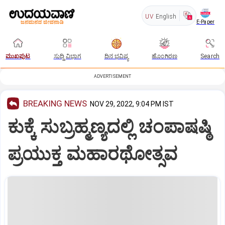
UV
English
E-Paper
ಮುಖಪುಟ
ಸುದ್ದಿ ವಿಭಾಗ
ದಿನ ಭವಿಷ್ಯ
ಹೊಂಗಿರಣ
Search
ADVERTISEMENT
BREAKING NEWS
NOV 29, 2022, 9:04 PM IST
ಕುಕ್ಕೆ ಸುಬ್ರಹ್ಮಣ್ಯದಲ್ಲಿ ಚಂಪಾಷಷ್ಠಿ
ಪ್ರಯುಕ್ತ ಮಹಾರಥೋತ್ಸವ