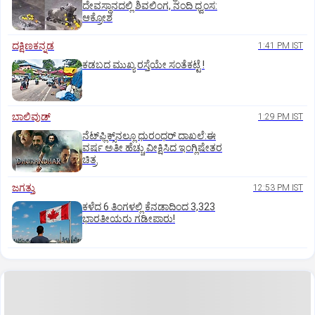
ದೇವಸ್ಥಾನದಲ್ಲಿ ಶಿವಲಿಂಗ, ನಂದಿ ಧ್ವಂಸ:
ಆಕ್ರೋಶ
ದಕ್ಷಿಣಕನ್ನಡ
1:41 PM IST
ಕಡಬದ ಮುಖ್ಯ ರಸ್ತೆಯೇ ಸಂತೆಕಟ್ಟೆ !
ಬಾಲಿವುಡ್‌
1:29 PM IST
ನೆಟ್‌ಫ್ಲಿಕ್ಸ್‌ನಲ್ಲೂ ಧುರಂಧರ್‌ ದಾಖಲೆ:ಈ
ವರ್ಷ ಅತೀ ಹೆಚ್ಚು ವೀಕ್ಷಿಸಿದ ಇಂಗ್ಲಿಷೇತರ
ಚಿತ್ರ
ಜಗತ್ತು
12:53 PM IST
ಕಳೆದ 6 ತಿಂಗಳಲ್ಲಿ ಕೆನಡಾದಿಂದ 3,323
ಭಾರತೀಯರು ಗಡೀಪಾರು!