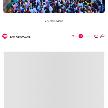
ADVERTISEMENT
ಅ
ಅ
TEAM UDAYAVANI