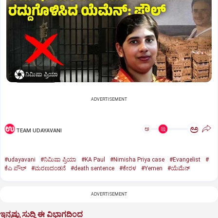
ನಿಮಿಷಾ ಪ್ರಿಯಾ
ADVERTISEMENT
ಅ
ಅ
TEAM UDAYAVANI
#udayavani
#ನಿಮಿಷಾ ಪ್ರಿಯಾ
#KA Paul
#Nimisha Priya case
#Evangelist
#
ಕೆಎ ಪೌಲ್
#ಮರಣದಂಡನೆ
#death sentence
#ಕೇರಳ
#Yemen
#ಯೆಮೆನ್‌
ADVERTISEMENT
ಇನ್ನಷ್ಟು ಸುದ್ದಿ ಈ ವಿಭಾಗದಿಂದ