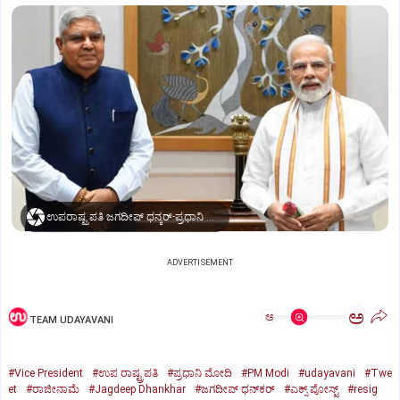
ಉಪರಾಷ್ಟ್ರಪತಿ ಜಗದೀಪ್‌ ಧನ್ಕರ್-ಪ್ರಧಾನಿ ಮೋದಿ
ADVERTISEMENT
ಅ
ಅ
TEAM UDAYAVANI
#Vice President
#ಉಪ ರಾಷ್ಟ್ರಪತಿ
#ಪ್ರಧಾನಿ ಮೋದಿ
#PM Modi
#udayavani
#Twe
et
#ರಾಜೀನಾಮೆ
#Jagdeep Dhankhar
#ಜಗದೀಪ್‌ ಧನ್‌ಕರ್‌
#ಎಕ್ಸ್‌ ಪೋಸ್ಟ್
#resig