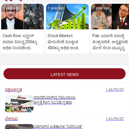
1 year ago
1 year ago
1 year ago
Cash Row: ಜಸ್ಟೀಸ್‌
Stock Market:
Pak: ಜರ್ದಾರಿ ವಜಾಕ್ಕೆ
ವರ್ಮಾ ವಿರುದ್ಧ 200ಕ್ಕೂ
ಷೇರುಪೇಟೆ ಸೂಚ್ಯಂಕ
ತಂತ್ರಗಾರಿಕೆ- ಅಧ್ಯಕ್ಷಗಾದಿ
ಅಧಿಕ ಸಂಸದರಿಂದ
400ಕ್ಕೂ ಅಧಿಕ ಅಂಕ
ಮೇಲೆ ಸೇನಾ ಮುಖ್ಯಸ್ಥ
ಮಹಾಭಿಯೋಗಕ್ಕೆ
ಜಿಗಿತ-ದಿನಾಂತ್ಯದ
ಮುನೀರ್ ಚಿತ್ತ!
ಕೋರಿಕೆ…
ವಹಿವಾಟು ಅಂತ್ಯ
LATEST NEWS
ದಕ್ಷಿಣಕನ್ನಡ
1:46 PM IST
ಮಾದರಿಯಾಗಿದ್ದ ಸಮುದಾಯ
ಆಸ್ಪತ್ರೆಗೀಗ ಸಿಬಂದಿ ಗ್ರಹಣ
ಬೆಳಗಾವಿ
1:43 PM IST
ನಿಡಗಲ್‌ನ ಐತಿಹಾಸಿಕ ‘ಸಿದ್ಧಗುಂಡ’