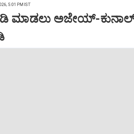
026, 5:01 PM IST
ೋಡಿ ಮಾಡಲು ಅಜೇಯ್-ಕುನಾಲ್
ಿ