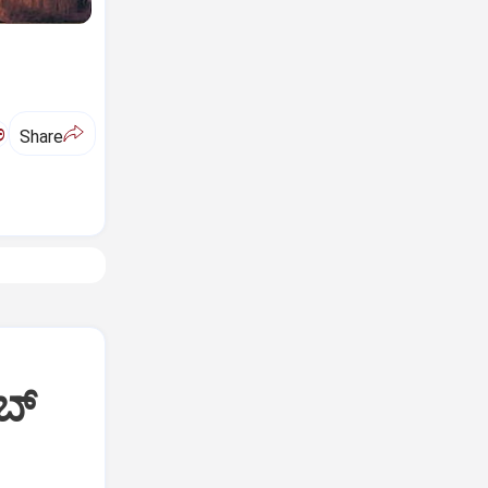
ಅ
Share
ಬ್‌