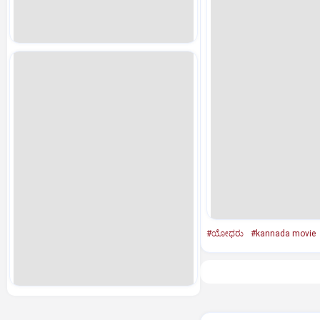
#ಯೋಧರು
#kannada movie