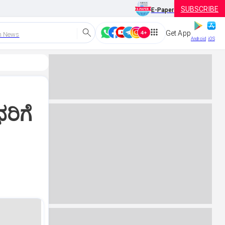
SUBSCRIBE
E-Paper
Get App
h News
Android
iOS
ರಿಗೆ