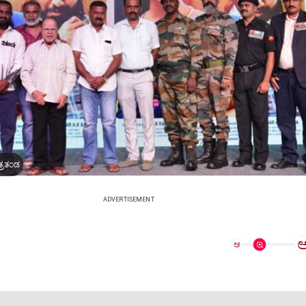
ತ್ರತಂಡ
ADVERTISEMENT
ಅ