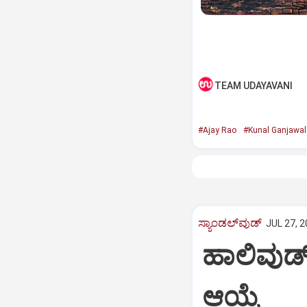
TEAM UDAYAVANI
#Ajay Rao
#Kunal Ganjawal
ಸ್ಯಾಂಡಲ್‌ವುಡ್‌
JUL 27, 2
ಹಾಲಿವುಡ್‌ 
ಆಯ್ಕೆ