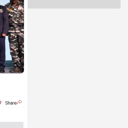
ಅ
Share