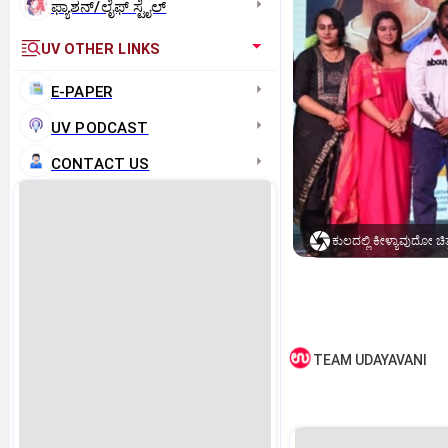
ಫ್ಯಾಶನ್/ಲೈಫ್‌ ಸ್ಟೈಲ್
UV OTHER LINKS
E-PAPER
UV PODCAST
CONTACT US
ಕುಲದಲ್ಲಿ ಕೀಳ್ಯಾವುದೋ ಚಿ
TEAM UDAYAVANI