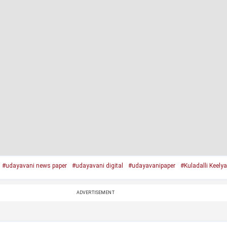
#udayavani news paper
#udayavani digital
#udayavanipaper
#Kuladalli Keely
ADVERTISEMENT