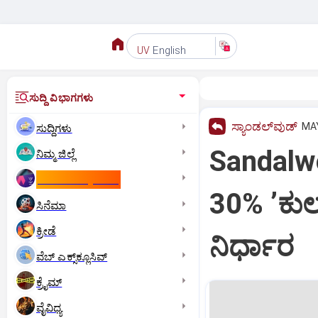
English
UV
ಸುದ್ದಿ ವಿಭಾಗಗಳು
ಸ್ಯಾಂಡಲ್‌ವುಡ್‌
MAY
ಸುದ್ದಿಗಳು
Sandalwo
ನಿಮ್ಮ ಜಿಲ್ಲೆ
ಕಾಮನ್‌ ವೆಲ್ತ್‌ ಗೇಮ್ಸ್‌
30% ʼಕುಲ
ಸಿನೆಮಾ
ಕ್ರೀಡೆ
ನಿರ್ಧಾರ
ವೆಬ್ ಎಕ್ಸ್‌ಕ್ಲೂಸಿವ್
ಕ್ರೈಮ್
ವೈವಿಧ್ಯ