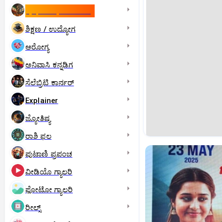
ಇಸ್ರೇಲ್- ಇರಾನ್‌ ಯುದ್ಧ
ಶಿಕ್ಷಣ / ಉದ್ಯೋಗ
ಆರೋಗ್ಯ
ಅನಿವಾಸಿ ಕನ್ನಡಿಗ
ಸೆಲೆಬ್ರಿಟಿ ಕಾರ್ನರ್‌
Explainer
ಜ್ಯೋತಿಷ್ಯ
ರಾಶಿ ಫಲ
ಪುಟಾಣಿ ಪ್ರಪಂಚ
ವೀಡಿಯೊ ಗ್ಯಾಲರಿ
ಫೋಟೋ ಗ್ಯಾಲರಿ
ರೀಲ್ಸ್