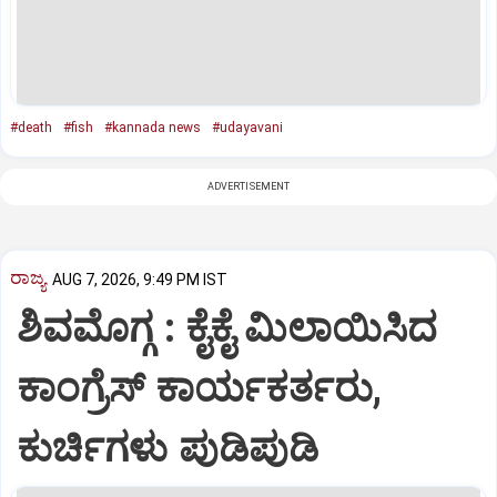
#death
#fish
#kannada news
#udayavani
ADVERTISEMENT
ರಾಜ್ಯ
AUG 7, 2026, 9:49 PM IST
ಶಿವಮೊಗ್ಗ : ಕೈಕೈ ಮಿಲಾಯಿಸಿದ
ಕಾಂಗ್ರೆಸ್ ಕಾರ್ಯಕರ್ತರು,
ಕುರ್ಚಿಗಳು ಪುಡಿಪುಡಿ