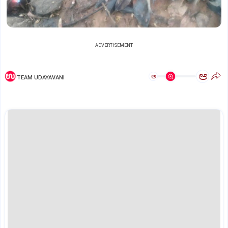
ADVERTISEMENT
ಅ
ಅ
TEAM UDAYAVANI