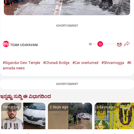
ADVERTISEMENT
ಅ
ಅ
TEAM UDAYAVANI
#Sigandur Devi Temple
#Choradi Bridge
#Car overturned
#Shivamogga
#K
annada news
ADVERTISEMENT
ಇನ್ನಷ್ಟು ಸುದ್ದಿ ಈ ವಿಭಾಗದಿಂದ
Yesterday
2 days ago
3 days ago