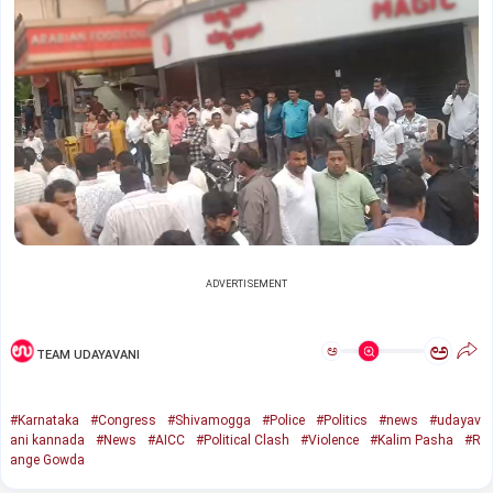
ADVERTISEMENT
ಅ
ಅ
TEAM UDAYAVANI
#Karnataka
#Congress
#Shivamogga
#Police
#Politics
#news
#udayav
ani kannada
#News
#AICC
#Political Clash
#Violence
#Kalim Pasha
#R
ange Gowda