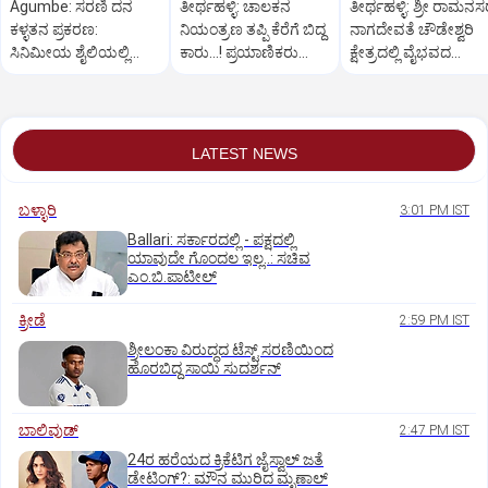
Agumbe: ಸರಣಿ ದನ
ತೀರ್ಥಹಳ್ಳಿ: ಚಾಲಕನ
ತೀರ್ಥಹಳ್ಳಿ: ಶ್ರೀ ರಾಮನ
ಕಳ್ಳತನ ಪ್ರಕರಣ:
ನಿಯಂತ್ರಣ ತಪ್ಪಿ ಕೆರೆಗೆ ಬಿದ್ದ
ನಾಗದೇವತೆ ಚೌಡೇಶ್ವರಿ
ಸಿನಿಮೀಯ ಶೈಲಿಯಲ್ಲಿ
ಕಾರು...! ಪ್ರಯಾಣಿಕರು
ಕ್ಷೇತ್ರದಲ್ಲಿ ವೈಭವದ
ಆರೋಪಿಯನ್ನು ಬಂಧಿಸಿದ
ಪಾರು
ಮಂಡಲ ಪೂಜೆ,ರಂಗಪೂಜ
ಪೊಲೀಸರು
LATEST NEWS
ಬಳ್ಳಾರಿ
3:01 PM IST
Ballari: ಸರ್ಕಾರದಲ್ಲಿ - ಪಕ್ಷದಲ್ಲಿ
ಯಾವುದೇ ಗೊಂದಲ ಇಲ್ಲ..: ಸಚಿವ
ಎಂ.ಬಿ.ಪಾಟೀಲ್
ಕ್ರೀಡೆ
2:59 PM IST
ಶ್ರೀಲಂಕಾ ವಿರುದ್ಧದ ಟೆಸ್ಟ್ ಸರಣಿಯಿಂದ
ಹೊರಬಿದ್ದ ಸಾಯಿ ಸುದರ್ಶನ್
ಬಾಲಿವುಡ್‌
2:47 PM IST
24ರ ಹರೆಯದ ಕ್ರಿಕೆಟಿಗ ಜೈಸ್ವಾಲ್‌ ಜತೆ
ಡೇಟಿಂಗ್?:‌ ಮೌನ ಮುರಿದ ಮೃಣಾಲ್‌