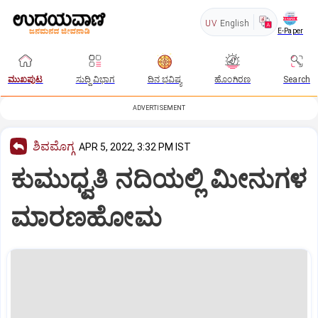
UV
English
E-Paper
ಮುಖಪುಟ
ಸುದ್ದಿ ವಿಭಾಗ
ದಿನ ಭವಿಷ್ಯ
ಹೊಂಗಿರಣ
Search
ADVERTISEMENT
ಶಿವಮೊಗ್ಗ
APR 5, 2022, 3:32 PM IST
ಕುಮುಧ್ವತಿ ನದಿಯಲ್ಲಿ ಮೀನುಗಳ
ಮಾರಣಹೋಮ