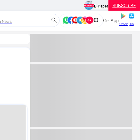
SUBSCRIBE
E-Paper
Get App
h News
Android
iOS