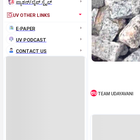
ಫ್ಯಾಶನ್/ಲೈಫ್‌ ಸ್ಟೈಲ್
UV OTHER LINKS
E-PAPER
UV PODCAST
CONTACT US
TEAM UDAYAVANI