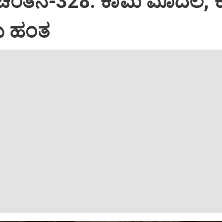
 ಚಿಂತನೆ-328: ಕಾಮ ಮೊದಲ, 
 ಹಂತ