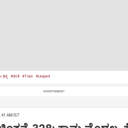
 ಢಿಕ್ಕಿ
#ಚಿರತೆ
#Train
#Leopard
ADVERTISEMENT
2:41 AM IST