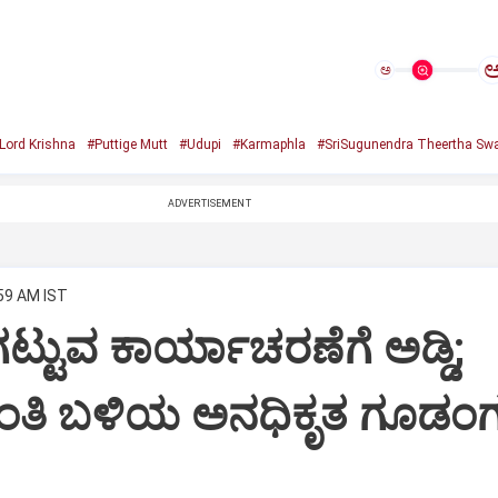
ಅ
Lord Krishna
#Puttige Mutt
#Udupi
#Karmaphla
#SriSugunendra Theertha Swa
ADVERTISEMENT
:59 AM IST
ಟ್ಟುವ ಕಾರ್ಯಾಚರಣೆಗೆ ಅಡ್ಡಿ;
ಂತಿ ಬಳಿಯ ಅನಧಿಕೃತ ಗೂಡಂಗ