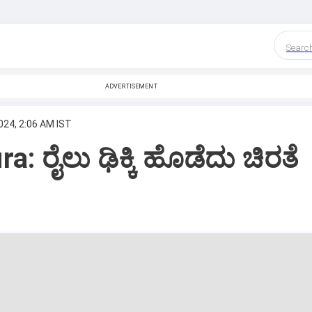
Searc
ADVERTISEMENT
024, 2:06 AM IST
: ರೈಲು ಢಿಕ್ಕಿ ಹೊಡೆದು ಚಿರತೆ