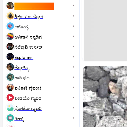
ಇಸ್ರೇಲ್- ಇರಾನ್‌ ಯುದ್ಧ
ಶಿಕ್ಷಣ / ಉದ್ಯೋಗ
ಆರೋಗ್ಯ
ಅನಿವಾಸಿ ಕನ್ನಡಿಗ
ಸೆಲೆಬ್ರಿಟಿ ಕಾರ್ನರ್‌
Explainer
ಜ್ಯೋತಿಷ್ಯ
ರಾಶಿ ಫಲ
ಪುಟಾಣಿ ಪ್ರಪಂಚ
ವೀಡಿಯೊ ಗ್ಯಾಲರಿ
ಫೋಟೋ ಗ್ಯಾಲರಿ
ರೀಲ್ಸ್