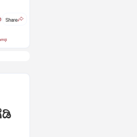
ಅ
Share
miji
ಡಿ