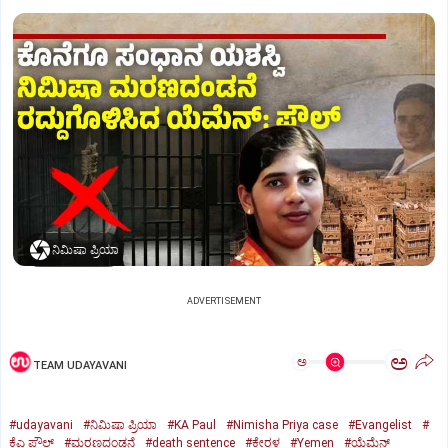
ನಿಮಿಷಾ ಪ್ರಿಯಾ
ADVERTISEMENT
ಅ
ಅ
TEAM UDAYAVANI
#udayavani
#ನಿಮಿಷಾ ಪ್ರಿಯಾ
#KA Paul
#Nimisha Priya case
#Evangelist
#
ಕೆಎ ಪೌಲ್
#ಮರಣದಂಡನೆ
#death sentence
#ಕೇರಳ
#Yemen
#ಯೆಮೆನ್‌