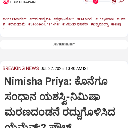
ಅ
ಅ
TEAM UDAYAVANI
#Vice President
#ಉಪ ರಾಷ್ಟ್ರಪತಿ
#ಪ್ರಧಾನಿ ಮೋದಿ
#PM Modi
#udayavani
#Twe
et
#ರಾಜೀನಾಮೆ
#Jagdeep Dhankhar
#ಜಗದೀಪ್‌ ಧನ್‌ಕರ್‌
#ಎಕ್ಸ್‌ ಪೋಸ್ಟ್
#resig
n
ADVERTISEMENT
BREAKING NEWS
JUL 22, 2025, 10:40 AM IST
Nimisha Priya: ಕೊನೆಗೂ
ಸಂಧಾನ ಯಶಸ್ವಿ-ನಿಮಿಷಾ
ಮರಣದಂಡನೆ ರದ್ದುಗೊಳಿಸಿದ
ಯೆಮೆನ್:? ಪೌಲ್