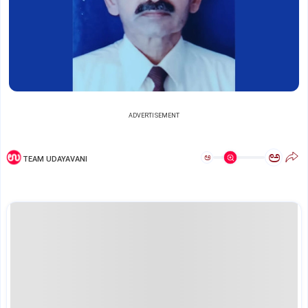
ADVERTISEMENT
ಅ
ಅ
TEAM UDAYAVANI