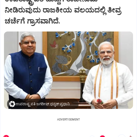
ನೀಡಿರುವುದು ರಾಜಕೀಯ ವಲಯದಲ್ಲಿ ತೀವ್ರ
ಚರ್ಚೆಗೆ ಗ್ರಾಸವಾಗಿದೆ.
ಉಪರಾಷ್ಟ್ರಪತಿ ಜಗದೀಪ್‌ ಧನ್ಕರ್-ಪ್ರಧಾನಿ ಮೋದಿ
ADVERTISEMENT