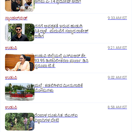
ಆಗಲು ಎ-14 ಪ್ರದೋಷ್ ಅರ್ಜಿ!
ಸ್ಯಾಂಡಲ್‌ವುಡ್‌
9:33 AM IST
ನನಗೆ ಅವಶ್ಯಕತೆ ಇರುವ ಹುಡುಗಿ
ಸಿಕ್ಕಿದ್ದಾಳೆ.. ಮದುವೆಗೆ ಸಜ್ಜಾದ ರಾಕೇಶ್
ಅಡಿಗ
ಉಡುಪಿ
9:21 AM IST
ಉಡುಪಿ ಜಿಲ್ಲೆಯಲ್ಲಿ ಎಸ್‌ಐಆರ್‌ ಶೇ.
93.95 ಡಿಜಿಟಲೀಕರಣ ಪೂರ್ಣ: ಡಿಸಿ
ಸ್ವರೂಪಾ ಟಿ.ಕೆ.
ಉಡುಪಿ
9:02 AM IST
ಮಲ್ಪೆ : ಕಡಲಿಗಿಳಿದ ಮೀನುಗಾರಿಕೆ
ಬೋಟುಗಳು
ಉಡುಪಿ
8:58 AM IST
ರೆಂಜಾಳ ಭೂಕುಸಿತ: ಜಿಎಸ್‌ಐ
ವಿಜ್ಞಾನಿಗಳ ಭೇಟಿ