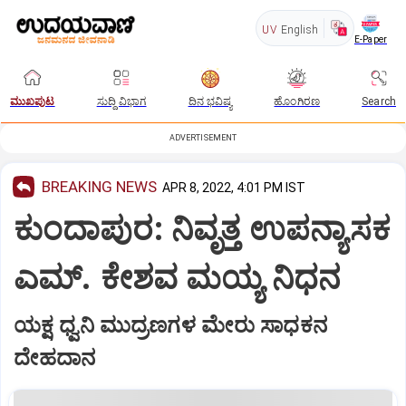
UV
English
E-Paper
ಮುಖಪುಟ
ಸುದ್ದಿ ವಿಭಾಗ
ದಿನ ಭವಿಷ್ಯ
ಹೊಂಗಿರಣ
Search
ADVERTISEMENT
BREAKING NEWS
APR 8, 2022, 4:01 PM IST
ಕುಂದಾಪುರ: ನಿವೃತ್ತ ಉಪನ್ಯಾಸಕ
ಎಮ್. ಕೇಶವ ಮಯ್ಯ ನಿಧನ
ಯಕ್ಷ ಧ್ವನಿ ಮುದ್ರಣಗಳ ಮೇರು ಸಾಧಕನ
ದೇಹದಾನ