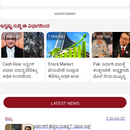
ADVERTISEMENT
ಇನ್ನಷ್ಟು ಸುದ್ದಿ ಈ ವಿಭಾಗದಿಂದ
1 year ago
1 year ago
1 year ago
Cash Row: ಜಸ್ಟೀಸ್‌
Stock Market:
Pak: ಜರ್ದಾರಿ ವಜಾಕ್ಕೆ
ವರ್ಮಾ ವಿರುದ್ಧ 200ಕ್ಕೂ
ಷೇರುಪೇಟೆ ಸೂಚ್ಯಂಕ
ತಂತ್ರಗಾರಿಕೆ- ಅಧ್ಯಕ್ಷಗಾದಿ
ಅಧಿಕ ಸಂಸದರಿಂದ
400ಕ್ಕೂ ಅಧಿಕ ಅಂಕ
ಮೇಲೆ ಸೇನಾ ಮುಖ್ಯಸ್ಥ
ಮಹಾಭಿಯೋಗಕ್ಕೆ
ಜಿಗಿತ-ದಿನಾಂತ್ಯದ
ಮುನೀರ್ ಚಿತ್ತ!
ಕೋರಿಕೆ…
ವಹಿವಾಟು ಅಂತ್ಯ
LATEST NEWS
ರಾಜ್ಯ
9:36 AM IST
ದರ್ಶನ್‌ಗೆ ಹೆಚ್ಚಿದ ಸಂಕಷ್ಟ?: 'ಮಾಫಿ ಸಾಕ್ಷಿ'