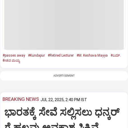
#passes away
#Kundapur
#Retired Lecturer
#M. Keshava Mayya
#ಎಮ್.
ಕೇಶವ ಮಯ್ಯ
ADVERTISEMENT
BREAKING NEWS
JUL 22, 2025, 2:40 PM IST
ಭಾರತಕ್ಕೆ ಸೇವೆ ಸಲ್ಲಿಸಲು ಧನ್ಕರ್‌
ಗೆ ಹಲವು ಅವಕಾಶ ಸಿಕ್ಕಿವೆ…