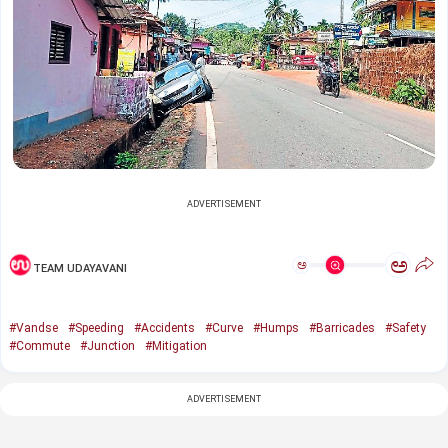
ADVERTISEMENT
ಅ
ಅ
TEAM UDAYAVANI
#Vandse
#Speeding
#Accidents
#Curve
#Humps
#Barricades
#Safety
#Commute
#Junction
#Mitigation
ADVERTISEMENT