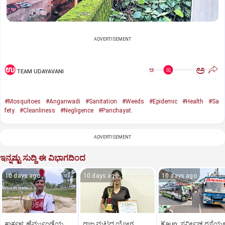
ADVERTISEMENT
ಅ
ಅ
TEAM UDAYAVANI
#Mosquitoes
#Anganwadi
#Sanitation
#Weeds
#Epidemic
#Health
#Sa
fety
#Cleanliness
#Negligence
#Panchayat.
ADVERTISEMENT
ಇನ್ನಷ್ಟು ಸುದ್ದಿ ಈ ವಿಭಾಗದಿಂದ
10 days ago
10 days ago
10 days ago
ಕಾರ್ಕಳ: ಹೆರ್ಮುಂಡೆಯ
ರಾಜ್ಯಮಟ್ಟದ ಯೋಗ
Kaup: ಸರ್ವೀಸ್ ರಸ್ತೆಯಲ್