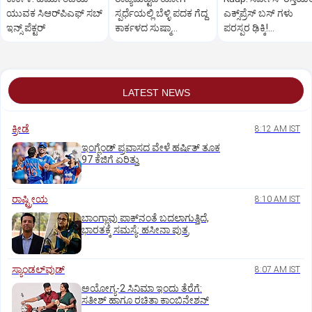
ಯುವಕ ಸಿಆರ್‌ಪಿಎಫ್‌ ಸಬ್‌
ಸ್ಪರ್ಧೆಯಲ್ಲಿ ಬೆಳ್ಳಿ ಪದಕ ಗೆದ್ದ
ಎಕ್ಸ್‌ಪ್ರೆಸ್ ಬಸ್ ಗಳು
ಇನ್ಸ್‌ ಪೆಕ್ಟರ್
ಕಾರ್ಕಳದ ಸುಷ್ಮಾ
ಪರಸ್ಪರ ಢಿಕ್ಕಿ!
ತೆಂಡೂಲ್ಕರ್
ಪ್ರಯಾಣಿಕರಲ್ಲಿ ಆತಂಕ
LATEST NEWS
ಕ್ರೀಡೆ
8:12 AM IST
ಇಂಗ್ಲೆಂಡ್‌ ಪ್ರವಾಸದ ವೇಳೆ ಹರ್ಷಿತ್‌ ತೂಕ
97 ಕೆಜಿಗೆ ಏರಿತ್ತು
ರಾಷ್ಟ್ರೀಯ
8:10 AM IST
ಬಾಂಗ್ಲಾವು ಪಾಕ್‌ನಂತೆ ಬದಲಾಗುತ್ತಿದೆ,
ಭಾರತಕ್ಕೆ ಸಮಸ್ಯೆ: ಹಸೀನಾ ಪುತ್ರ
ಸ್ಯಾಂಡಲ್‌ವುಡ್‌
8:07 AM IST
ಅಯೋಗ್ಯ-2 ಸಿನಿಮಾ ಇಂದು ತೆರೆಗೆ:
ಸತೀಶ್‌ ಹಾಗೂ ರಚಿತಾ ಕಾಂಬಿನೇಶನ್‌