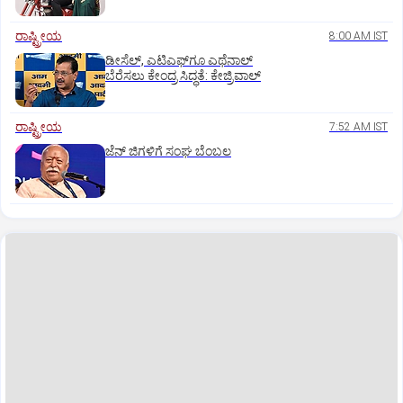
ರಾಷ್ಟ್ರೀಯ
8:00 AM IST
ಡೀಸೆಲ್‌, ಎಟಿಎಫ್‌ಗೂ ಎಥೆನಾಲ್‌
ಬೆರೆಸಲು ಕೇಂದ್ರ ಸಿದ್ಧತೆ: ಕೇಜ್ರಿವಾಲ್‌
ರಾಷ್ಟ್ರೀಯ
7:52 AM IST
ಜೆನ್‌ ಜಿಗಳಿಗೆ ಸಂಘ ಬೆಂಬಲ