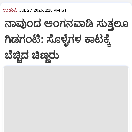
ಉಡುಪಿ
JUL 27, 2026, 2:20 PM IST
ನಾವುಂದ ಅಂಗನವಾಡಿ ಸುತ್ತಲೂ
ಗಿಡಗಂಟಿ: ಸೊಳ್ಳೆಗಳ ಕಾಟಕ್ಕೆ
ಬೆಚ್ಚಿದ ಚಿಣ್ಣರು