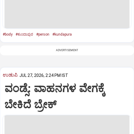
#body
#ಕುಂದಾಪುರ
#person
#kundapura
ADVERTISEMENT
ಉಡುಪಿ
JUL 27, 2026, 2:24 PM IST
ವಂಡ್ಸೆ: ವಾಹನಗಳ ವೇಗಕ್ಕೆ
ಬೇಕಿದೆ ಬ್ರೇಕ್‌