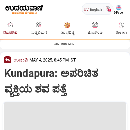
UV
English
E-Paper
ಮುಖಪುಟ
ಸುದ್ದಿ ವಿಭಾಗ
ದಿನ ಭವಿಷ್ಯ
ಹೊಂಗಿರಣ
Search
ADVERTISEMENT
ಉಡುಪಿ
MAY 4, 2025, 8:45 PM IST
Kundapura: ಅಪರಿಚಿತ
ವ್ಯಕ್ತಿಯ ಶವ ಪತ್ತೆ