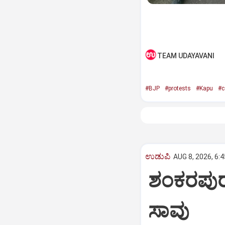
TEAM UDAYAVANI
#BJP
#protests
#Kapu
#c
ಉಡುಪಿ
AUG 8, 2026, 6:
ಶಂಕರಪುರ:
ಸಾವು