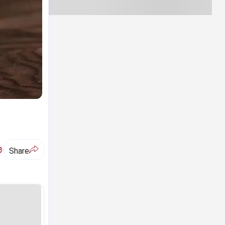
ಅ
Share