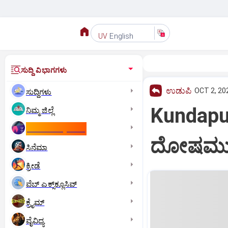
English
UV
ಸುದ್ದಿ ವಿಭಾಗಗಳು
ಉಡುಪಿ
OCT 2, 20
ಸುದ್ದಿಗಳು
Kundapur
ನಿಮ್ಮ ಜಿಲ್ಲೆ
ಕಾಮನ್‌ ವೆಲ್ತ್‌ ಗೇಮ್ಸ್‌
ದೋಷಮುಕ
ಸಿನೆಮಾ
ಕ್ರೀಡೆ
ವೆಬ್ ಎಕ್ಸ್‌ಕ್ಲೂಸಿವ್
ಕ್ರೈಮ್
ವೈವಿಧ್ಯ