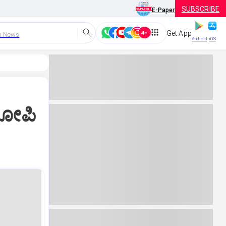
SUBSCRIBE
E-Paper
Get App
h News
Android
iOS
ರೋಪಿ