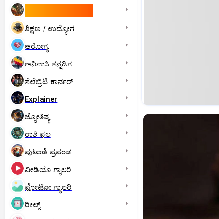
ಇಸ್ರೇಲ್- ಇರಾನ್‌ ಯುದ್ಧ
ಶಿಕ್ಷಣ / ಉದ್ಯೋಗ
ಆರೋಗ್ಯ
ಅನಿವಾಸಿ ಕನ್ನಡಿಗ
ಸೆಲೆಬ್ರಿಟಿ ಕಾರ್ನರ್‌
Explainer
ಜ್ಯೋತಿಷ್ಯ
ರಾಶಿ ಫಲ
ಪುಟಾಣಿ ಪ್ರಪಂಚ
ವೀಡಿಯೊ ಗ್ಯಾಲರಿ
ಫೋಟೋ ಗ್ಯಾಲರಿ
ರೀಲ್ಸ್