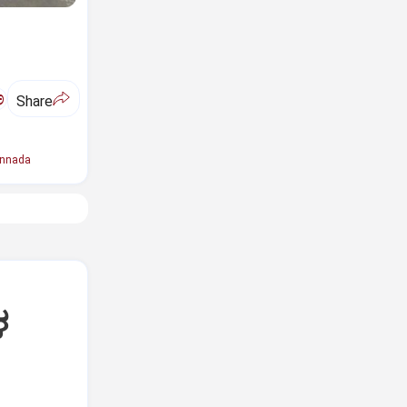
ಅ
Share
annada
ಳ