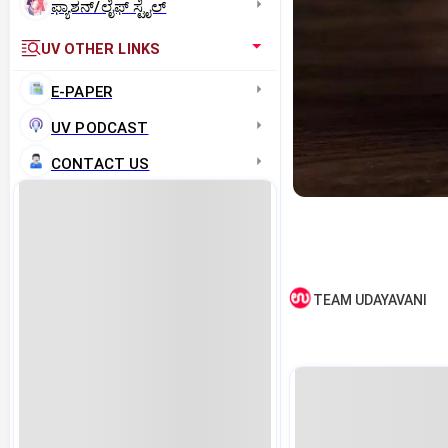
ಫ್ಯಾಶನ್/ಲೈಫ್‌ ಸ್ಟೈಲ್
UV OTHER LINKS
E-PAPER
UV PODCAST
CONTACT US
TEAM UDAYAVANI