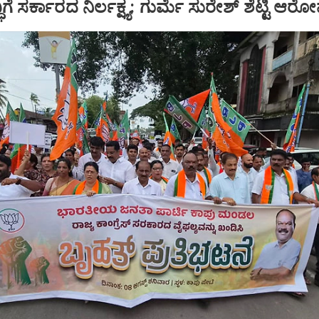
ಿಗೆ ಸರ್ಕಾರದ ನಿರ್ಲಕ್ಷ್ಯ: ಗುರ್ಮೆ ಸುರೇಶ್ ಶೆಟ್ಟಿ ಆರ