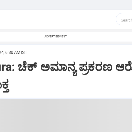
Searc
ADVERTISEMENT
24, 6:30 AM IST
a: ಚೆಕ್‌ ಅಮಾನ್ಯ ಪ್ರಕರಣ ಆ
್ತ