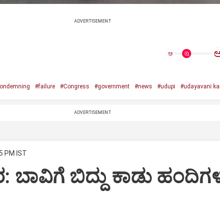
ADVERTISEMENT
ಅ
ondemning
#failure
#Congress
#government
#news
#udupi
#udayavani k
ADVERTISEMENT
45 PM IST
 ಬಾವಿಗೆ ಬಿದ್ದು ಕಾಡು ಹಂದಿಗ