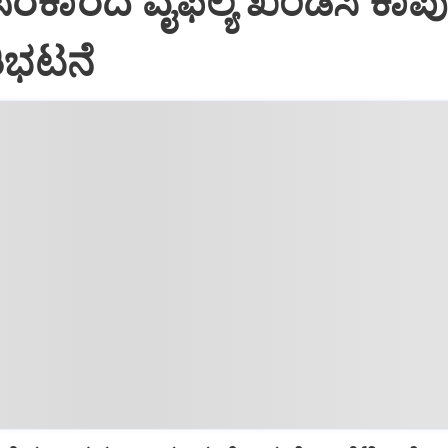
 ಸರಕಾರದ ವೈಫಲ್ಯ ಖಂಡಿಸಿ ಕಾಪುವ
ರತಿಭಟನೆ