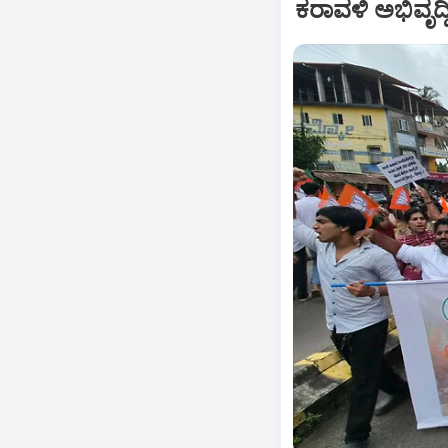
ಕರಾವಳಿ ಅಭಿವೃದ್ಧ