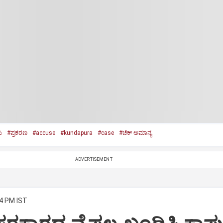
ಿ
#ಪ್ರಕರಣ
#accuse
#kundapura
#case
#ಚೆಕ್‌ ಅಮಾನ್ಯ
ADVERTISEMENT
14 PM IST