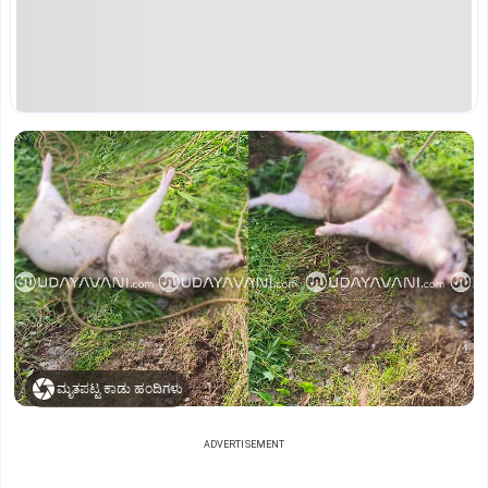
ಮೃತಪಟ್ಟ ಕಾಡು ಹಂದಿಗಳು
ADVERTISEMENT