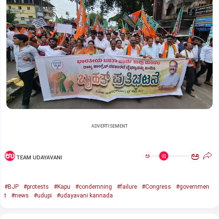
ADVERTISEMENT
ಅ
ಅ
TEAM UDAYAVANI
#BJP
#protests
#Kapu
#condemning
#failure
#Congress
#governmen
t
#news
#udupi
#udayavani kannada