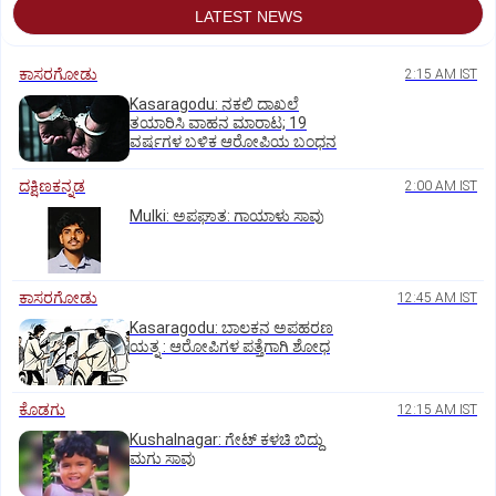
LATEST NEWS
ಕಾಸರಗೋಡು
2:15 AM IST
Kasaragodu: ನಕಲಿ ದಾಖಲೆ
ತಯಾರಿಸಿ ವಾಹನ ಮಾರಾಟ; 19
ವರ್ಷಗಳ ಬಳಿಕ ಆರೋಪಿಯ ಬಂಧನ
ದಕ್ಷಿಣಕನ್ನಡ
2:00 AM IST
Mulki: ಅಪಘಾತ: ಗಾಯಾಳು ಸಾವು
ಕಾಸರಗೋಡು
12:45 AM IST
Kasaragodu: ಬಾಲಕನ ಅಪಹರಣ
ಯತ್ನ : ಆರೋಪಿಗಳ ಪತ್ತೆಗಾಗಿ ಶೋಧ
ಕೊಡಗು
12:15 AM IST
Kushalnagar: ಗೇಟ್ ಕಳಚಿ ಬಿದ್ದು
ಮಗು ಸಾವು