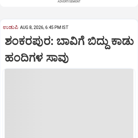
ADVERTISEMENT
ಉಡುಪಿ
AUG 8, 2026, 6:45 PM IST
ಶಂಕರಪುರ: ಬಾವಿಗೆ ಬಿದ್ದು ಕಾಡು
ಹಂದಿಗಳ ಸಾವು