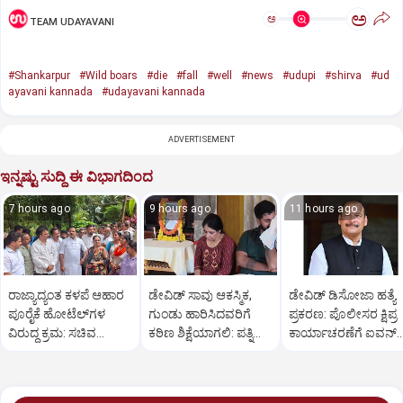
ಅ
ಅ
TEAM UDAYAVANI
#Shankarpur
#Wild boars
#die
#fall
#well
#news
#udupi
#shirva
#ud
ayavani kannada
#udayavani kannada
ADVERTISEMENT
ಇನ್ನಷ್ಟು ಸುದ್ದಿ ಈ ವಿಭಾಗದಿಂದ
7 hours ago
9 hours ago
11 hours ago
ರಾಜ್ಯಾದ್ಯಂತ ಕಳಪೆ ಆಹಾರ
ಡೇವಿಡ್ ಸಾವು ಆಕಸ್ಮಿಕ,
ಡೇವಿಡ್ ಡಿಸೋಜಾ ಹತ್ಯೆ
ಪೂರೈಕೆ ಹೋಟೆಲ್‌ಗಳ
ಗುಂಡು ಹಾರಿಸಿದವರಿಗೆ
ಪ್ರಕರಣ: ಪೊಲೀಸರ ಕ್ಷಿಪ್ರ
ವಿರುದ್ಧ ಕ್ರಮ: ಸಚಿವ
ಕಠಿಣ ಶಿಕ್ಷೆಯಾಗಲಿ: ಪತ್ನಿ
ಕಾರ್ಯಾಚರಣೆಗೆ ಐವನ್
ಖಾದರ್
ಪ್ರಿಯಾ ಒತ್ತಾಯ
ಡಿಸೋಜಾ ಶ್ಲಾಘನೆ