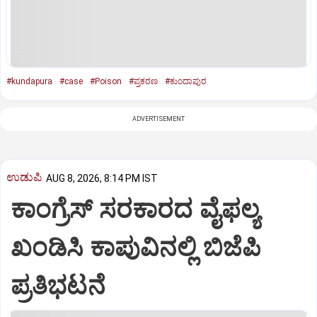
#kundapura
#case
#Poison
#ಪ್ರಕರಣ
#ಕುಂದಾಪುರ
ADVERTISEMENT
ಉಡುಪಿ
AUG 8, 2026, 8:14 PM IST
ಕಾಂಗ್ರೆಸ್ ಸರಕಾರದ ವೈಫಲ್ಯ
ಖಂಡಿಸಿ ಕಾಪುವಿನಲ್ಲಿ ಬಿಜೆಪಿ
ಪ್ರತಿಭಟನೆ