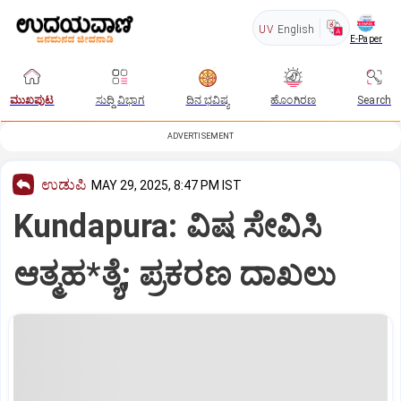
UV
English
E-Paper
ಮುಖಪುಟ
ಸುದ್ದಿ ವಿಭಾಗ
ದಿನ ಭವಿಷ್ಯ
ಹೊಂಗಿರಣ
Search
ADVERTISEMENT
ಉಡುಪಿ
MAY 29, 2025, 8:47 PM IST
Kundapura: ವಿಷ ಸೇವಿಸಿ
ಆತ್ಮಹ*ತ್ಯೆ; ಪ್ರಕರಣ ದಾಖಲು