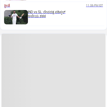
ಕ್ರೀಡೆ
11:06 PM IST
IND vs SL: ದೇವದತ್ತ ಪಡಿಕ್ಕಲ್‌
ಅಜೇಯ ಶತಕ