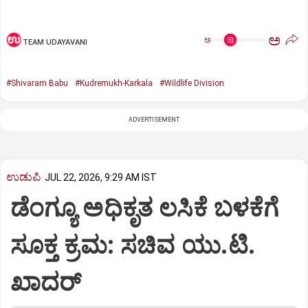
ಅ
ಅ
TEAM UDAYAVANI
#Shivaram Babu
#Kudremukh-Karkala
#Wildlife Division
ADVERTISEMENT
ಉಡುಪಿ
JUL 22, 2026, 9:29 AM IST
ಡೆಂಗ್ಯೂ ಅಧಿಕೃತ ಲಸಿಕೆ ಬಳಕೆಗೆ
ಸೂಕ್ತ ಕ್ರಮ: ಸಚಿವ ಯು.ಟಿ.
ಖಾದರ್