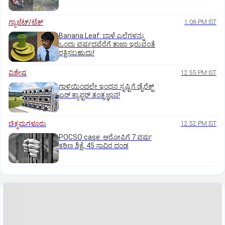
ಗ್ಯಾಜೆಟ್/ಟೆಕ್
1:06 PM IST
Banana Leaf: ಬಾಳೆ ಎಲೆಗಳನ್ನು
ಒಂದು ವರ್ಷದವೆರೆಗೆ ತಾಜಾ ಇರುವಂತೆ
ರಕ್ಷಿಸಬಹುದು!
ವಿಶೇಷ
12:55 PM IST
ಗಾಳಿಯಿಂದಲೇ ಇಂಧನ ಸೃಷ್ಟಿಗೆ ಡೈರೆಕ್ಟ್
ಏರ್‌ ಕ್ಯಾಪ್ಟರ್ ತಂತ್ರಜ್ಞಾನ!
ಚಿಕ್ಕಮಗಳೂರು
12:52 PM IST
POCSO case: ಆರೋಪಿಗೆ 7 ವರ್ಷ
ಕಠಿಣ ಶಿಕ್ಷೆ, 45 ಸಾವಿರ ದಂಡ