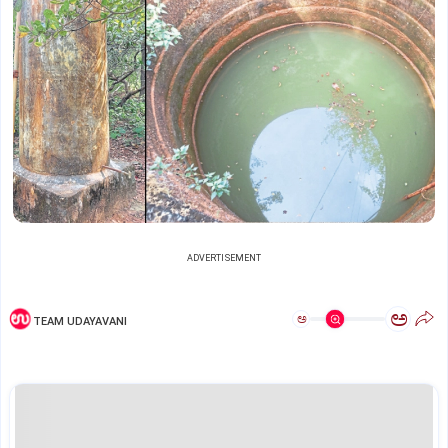
ADVERTISEMENT
ಅ
ಅ
TEAM UDAYAVANI