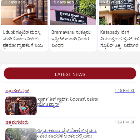
15 days ago
15 days ago
15 days ago
Udupi: ಸ್ಕೂಟರ್‌ ದುರಸ್ತಿ
Bramavara; ನುಕ್ಕೂರು:
Katapady: ವೇಗ
ಮಾಡಿಕೊಡಲು ವಿಳಂಬ
ಇಸ್ಪೀಟ್ ಜುಗಾರಿ ನಿರತರ
ನಿಯಂತ್ರಣದ ಡ್ರಮ್ ಗಳಿ
ಪ್ರಕರಣ: ಗ್ರಾಹಕರಿಗೆ ಜಯ
ಬಂಧನ
ಸ್ಕೂಟರ್ ಢಿಕ್ಕಿ : ಎರ್ಮಾಳಿ
ತಂದೆ ಮಗ ಗಾಯ
LATEST NEWS
ಸ್ಯಾಂಡಲ್‌ವುಡ್‌
1:15 PM IST
ʼಸ್ಪಾರ್ಕ್ʼ ಕಿಕ್‌ ಸ್ಟಾರ್ಟ್‌: ನಿರಂಜನ್‌, ರಚನಾ
ಭರ್ಜರಿ ಡ್ಯಾನ್‌
ಚಿಕ್ಕಮಗಳೂರು
1:09 PM IST
ಚಿಕ್ಕಮಗಳೂರು: ಬೈಕ್ ಮೇಲೆ ಬಿದ್ದ ಮರ,
ಸವಾರ ಕೂದಲೆಳೆ ಅಂತರದಲ್ಲಿ ಪಾರು