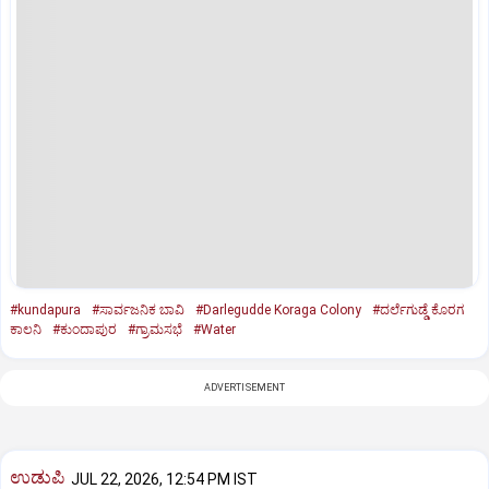
#kundapura
#ಸಾರ್ವಜನಿಕ ಬಾವಿ
#Darlegudde Koraga Colony
#ದರ್ಲೆಗುಡ್ಡೆ ಕೊರಗ
ಕಾಲನಿ
#ಕುಂದಾಪುರ
#ಗ್ರಾಮಸಭೆ
#Water
ADVERTISEMENT
ಉಡುಪಿ
JUL 22, 2026, 12:54 PM IST