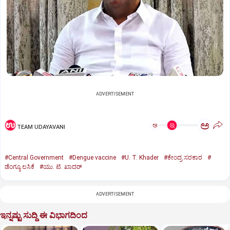
ADVERTISEMENT
ಅ
ಅ
TEAM UDAYAVANI
#Central Government
#Dengue vaccine
#U. T. Khader
#ಕೇಂದ್ರ ಸರಕಾರ
#
ಡೆಂಗ್ಯೂ ಲಸಿಕೆ
#ಯು. ಟಿ. ಖಾದರ್‌
ADVERTISEMENT
ಇನ್ನಷ್ಟು ಸುದ್ದಿ ಈ ವಿಭಾಗದಿಂದ