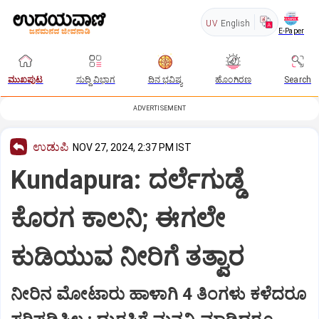
UV
English
E-Paper
ಮುಖಪುಟ
ಸುದ್ದಿ ವಿಭಾಗ
ದಿನ ಭವಿಷ್ಯ
ಹೊಂಗಿರಣ
Search
ADVERTISEMENT
ಉಡುಪಿ
NOV 27, 2024, 2:37 PM IST
Kundapura: ದರ್ಲೆಗುಡ್ಡೆ
ಕೊರಗ ಕಾಲನಿ; ಈಗಲೇ
ಕುಡಿಯುವ ನೀರಿಗೆ ತತ್ವಾರ
ನೀರಿನ ಮೋಟಾರು ಹಾಳಾಗಿ 4 ತಿಂಗಳು ಕಳೆದರೂ