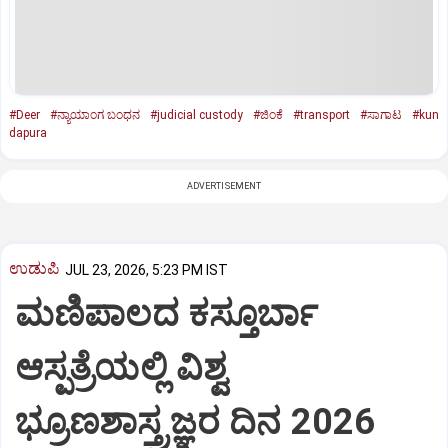
#Deer
#ನ್ಯಾಯಾಂಗ ಬಂಧನ
#judicial custody
#ಜಿಂಕೆ
#transport
#ಸಾಗಾಟ
#kun
dapura
ADVERTISEMENT
ಉಡುಪಿ
JUL 23, 2026, 5:23 PM IST
ಮಣಿಪಾಲದ ಕಸ್ತೂರ್ಬಾ
ಆಸ್ಪತ್ರೆಯಲ್ಲಿ ವಿಶ್ವ
ಭ್ರೂಣಶಾಸ್ತ್ರಜ್ಞರ ದಿನ 2026