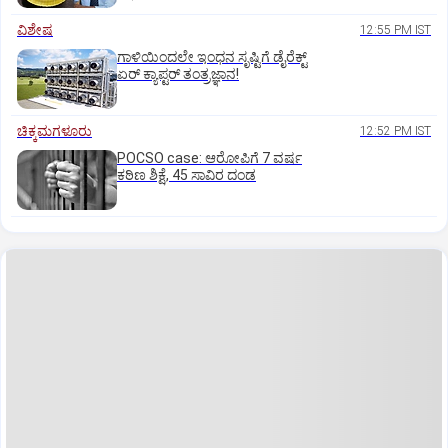
ವಿಶೇಷ
12:55 PM IST
ಗಾಳಿಯಿಂದಲೇ ಇಂಧನ ಸೃಷ್ಟಿಗೆ ಡೈರೆಕ್ಟ್
ಏರ್‌ ಕ್ಯಾಪ್ಟರ್ ತಂತ್ರಜ್ಞಾನ!
ಚಿಕ್ಕಮಗಳೂರು
12:52 PM IST
POCSO case: ಆರೋಪಿಗೆ 7 ವರ್ಷ
ಕಠಿಣ ಶಿಕ್ಷೆ, 45 ಸಾವಿರ ದಂಡ