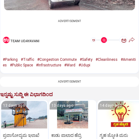
ADVERTISEMENT
ಅ
ಅ
TEAM UDAYAVANI
#Parking‌
#Traffic
#Congestion Commute
#Safety
#Cleanliness
#Ameniti
es
#Public Space
#Infrastructure
#Ward
#Udupi
ADVERTISEMENT
ಇನ್ನಷ್ಟು ಸುದ್ದಿ ಈ ವಿಭಾಗದಿಂದ
13 days ago
13 days ago
14 days ago
ಪ್ರವಾಸೋದ್ಯಮ ಇಲಾಖೆ
ಕಾಡು ಪಾಲಾದ ಹೆಬ್ರಿ
ಗೃಹ ಜ್ಯೋತಿ ಮರು