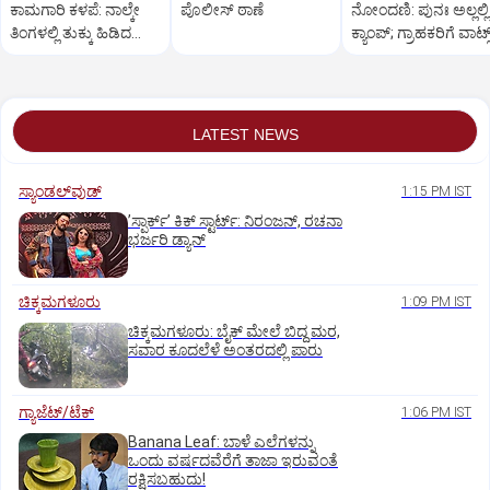
ಕಾಮಗಾರಿ ಕಳಪೆ: ನಾಲ್ಕೇ
ಪೊಲೀಸ್‌ ಠಾಣೆ
ನೋಂದಣಿ: ಪುನಃ ಅಲ್ಲಲ್ಲಿ
ತಿಂಗಳಲ್ಲಿ ತುಕ್ಕು ಹಿಡಿದ
ಕ್ಯಾಂಪ್‌; ಗ್ರಾಹಕರಿಗೆ ವಾಟ್ಸ್
ವಾಚ್‌ ಟವರ್‌
ಆ್ಯಪ್‌ ಸಂದೇಶ
LATEST NEWS
ಸ್ಯಾಂಡಲ್‌ವುಡ್‌
1:15 PM IST
ʼಸ್ಪಾರ್ಕ್ʼ ಕಿಕ್‌ ಸ್ಟಾರ್ಟ್‌: ನಿರಂಜನ್‌, ರಚನಾ
ಭರ್ಜರಿ ಡ್ಯಾನ್‌
ಚಿಕ್ಕಮಗಳೂರು
1:09 PM IST
ಚಿಕ್ಕಮಗಳೂರು: ಬೈಕ್ ಮೇಲೆ ಬಿದ್ದ ಮರ,
ಸವಾರ ಕೂದಲೆಳೆ ಅಂತರದಲ್ಲಿ ಪಾರು
ಗ್ಯಾಜೆಟ್/ಟೆಕ್
1:06 PM IST
Banana Leaf: ಬಾಳೆ ಎಲೆಗಳನ್ನು
ಒಂದು ವರ್ಷದವೆರೆಗೆ ತಾಜಾ ಇರುವಂತೆ
ರಕ್ಷಿಸಬಹುದು!