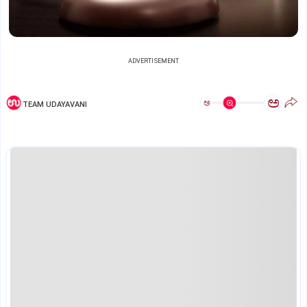
ADVERTISEMENT
ಅ
ಅ
TEAM UDAYAVANI