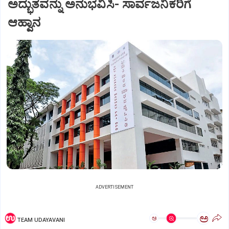
ಅದ್ಭುತವನ್ನು ಅನುಭವಿಸಿ- ಸಾರ್ವಜನಿಕರಿಗೆ
ಆಹ್ವಾನ
ADVERTISEMENT
ಅ
ಅ
TEAM UDAYAVANI