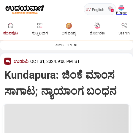
UV
English
E-Paper
ಮುಖಪುಟ
ಸುದ್ದಿ ವಿಭಾಗ
ದಿನ ಭವಿಷ್ಯ
ಹೊಂಗಿರಣ
Search
ADVERTISEMENT
ಉಡುಪಿ
OCT 31, 2024, 9:00 PM IST
Kundapura: ಜಿಂಕೆ ಮಾಂಸ
ಸಾಗಾಟ; ನ್ಯಾಯಾಂಗ ಬಂಧನ