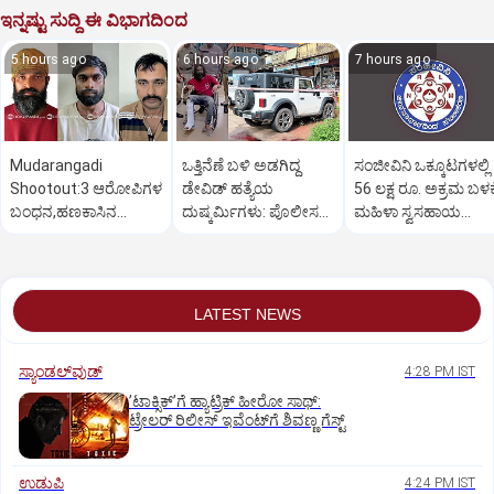
ಇನ್ನಷ್ಟು ಸುದ್ದಿ ಈ ವಿಭಾಗದಿಂದ
5 hours ago
6 hours ago
7 hours ago
Mudarangadi
ಒತ್ತಿನೆಣೆ ಬಳಿ ಅಡಗಿದ್ದ
ಸಂಜೀವಿನಿ ಒಕ್ಕೂಟಗಳಲ್ಲಿ
Shootout:‌3 ಆರೋಪಿಗಳ
ಡೇವಿಡ್‌ ಹತ್ಯೆಯ
56 ಲಕ್ಷ ರೂ. ಅಕ್ರಮ ಬಳಕ
ಬಂಧನ,ಹಣಕಾಸಿನ
ದುಷ್ಕರ್ಮಿಗಳು: ಪೊಲೀಸರ
ಮಹಿಳಾ ಸ್ವಸಹಾಯ
ವೈಮನಸ್ಸು ಕಾರಣ? ಸುಪಾರಿ
ಕಾರ್ಯಾಚರಣೆ ಹೇಗಿತ್ತು?
ಸಂಘಗಳು ಕಂಗಾಲು
ಕೊಟ್ಟಿದ್ಯಾರು?
LATEST NEWS
ಸ್ಯಾಂಡಲ್‌ವುಡ್‌
4:28 PM IST
ʼಟಾಕ್ಸಿಕ್‌ʼಗೆ ಹ್ಯಾಟ್ರಿಕ್‌ ಹೀರೋ ಸಾಥ್:‌
ಟ್ರೇಲರ್‌ ರಿಲೀಸ್‌ ಇವೆಂಟ್‌ಗೆ ಶಿವಣ್ಣ ಗೆಸ್ಟ್
ಉಡುಪಿ
4:24 PM IST