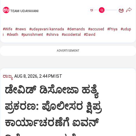
ಅ
ಅ
TEAM UDAYAVANI
#Wife
#news
#udayavani kannada
#demands
#accused
#Priya
#udup
i
#death
#punishment
#shirva
#accidental
#David
ADVERTISEMENT
ರಾಜ್ಯ
AUG 8, 2026, 2:44 PM IST
ಡೇವಿಡ್ ಡಿಸೋಜಾ ಹತ್ಯೆ
ಪ್ರಕರಣ: ಪೊಲೀಸರ ಕ್ಷಿಪ್ರ
ಕಾರ್ಯಾಚರಣೆಗೆ ಐವನ್