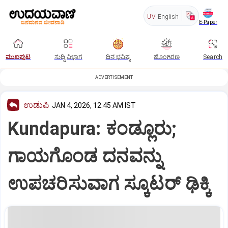
UV
English
E-Paper
ಮುಖಪುಟ
ಸುದ್ದಿ ವಿಭಾಗ
ದಿನ ಭವಿಷ್ಯ
ಹೊಂಗಿರಣ
Search
ADVERTISEMENT
ಉಡುಪಿ
JAN 4, 2026, 12:45 AM IST
Kundapura: ಕಂಡ್ಲೂರು;
ಗಾಯಗೊಂಡ ದನವನ್ನು
ಉಪಚರಿಸುವಾಗ ಸ್ಕೂಟರ್ ಢಿಕ್ಕಿ