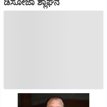
ಡಿಸೋಜಾ ಶ್ಲಾಘನೆ