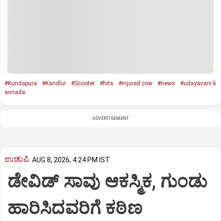
#Kundapura
#Kandlur
#Scooter
#hits
#injured cow
#news
#udayavani k
annada
ADVERTISEMENT
ಉಡುಪಿ
AUG 8, 2026, 4:24 PM IST
ಡೇವಿಡ್ ಸಾವು ಆಕಸ್ಮಿಕ, ಗುಂಡು
ಹಾರಿಸಿದವರಿಗೆ ಕಠಿಣ