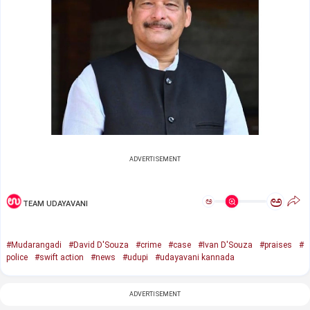
ADVERTISEMENT
ಅ
ಅ
TEAM UDAYAVANI
#Mudarangadi
#David D'Souza
#crime
#case
#Ivan D'Souza
#praises
#
police
#swift action
#news
#udupi
#udayavani kannada
ADVERTISEMENT