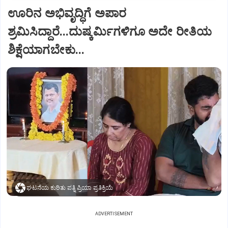
ಊರಿನ ಅಭಿವೃದ್ಧಿಗೆ ಅಪಾರ
ಶ್ರಮಿಸಿದ್ದಾರೆ...ದುಷ್ಕರ್ಮಿಗಳಿಗೂ ಅದೇ ರೀತಿಯ
ಶಿಕ್ಷೆಯಾಗಬೇಕು...
ಘಟನೆಯ ಕುರಿತು ಪತ್ನಿ ಪ್ರಿಯಾ ಪ್ರತಿಕ್ರಿಯೆ
ADVERTISEMENT