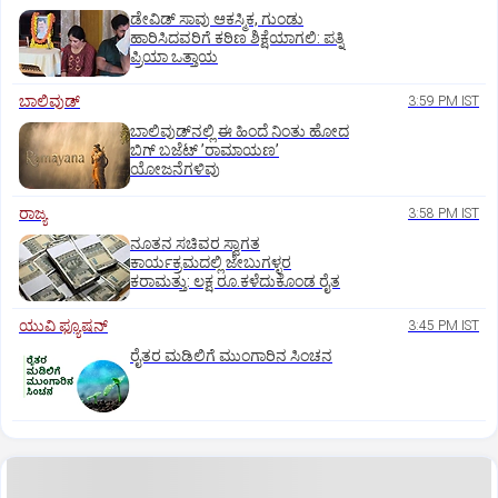
ಡೇವಿಡ್ ಸಾವು ಆಕಸ್ಮಿಕ, ಗುಂಡು
ಹಾರಿಸಿದವರಿಗೆ ಕಠಿಣ ಶಿಕ್ಷೆಯಾಗಲಿ: ಪತ್ನಿ
ಪ್ರಿಯಾ ಒತ್ತಾಯ
ಬಾಲಿವುಡ್‌
3:59 PM IST
ಬಾಲಿವುಡ್‌ನಲ್ಲಿ ಈ ಹಿಂದೆ ನಿಂತು ಹೋದ
ಬಿಗ್‌ ಬಜೆಟ್ ʼರಾಮಾಯಣʼ‌
ಯೋಜನೆಗಳಿವು
ರಾಜ್ಯ
3:58 PM IST
ನೂತನ ಸಚಿವರ ಸ್ವಾಗತ
ಕಾರ್ಯಕ್ರಮದಲ್ಲಿ ಜೇಬುಗಳ್ಳರ
ಕರಾಮತ್ತು: ಲಕ್ಷ ರೂ.ಕಳೆದುಕೊಂಡ ರೈತ
ಯುವಿ ಫ್ಯೂಷನ್
3:45 PM IST
ರೈತರ ಮಡಿಲಿಗೆ ಮುಂಗಾರಿನ ಸಿಂಚನ